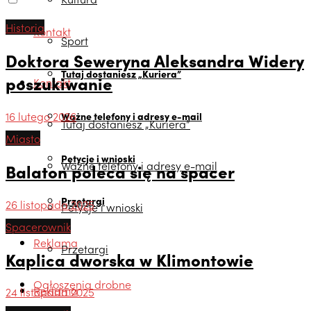
Historia
Kontakt
Sport
Doktora Seweryna Aleksandra Widery
Tutaj dostaniesz „Kuriera”
poszukiwanie
Kontakt
16 lutego 2026
Ważne telefony i adresy e-mail
Tutaj dostaniesz „Kuriera”
Miasto
Petycje i wnioski
Ważne telefony i adresy e-mail
Balaton poleca się na spacer
Przetargi
26 listopada 2025
Petycje i wnioski
Spacerownik
Reklama
Przetargi
Kaplica dworska w Klimontowie
Ogłoszenia drobne
Reklama
24 listopada 2025