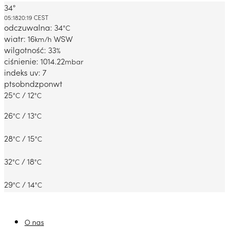
34°
Dabrowa Gornicza, PL
05:18
20:19 CEST
odczuwalna: 34
°C
wiatr: 16
WSW
km/h
wilgotność: 33
%
ciśnienie: 1014.22
mbar
indeks uv: 7
pt
sob
ndz
pon
wt
25
/ 12
°C
°C
26
/ 13
°C
°C
28
/ 15
°C
°C
32
/ 18
°C
°C
29
/ 14
°C
°C
O nas