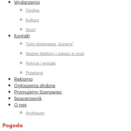
Wydarzenia
Ogólne
Kultura
Sport
Kontakt
Tutaj dostaniesz „Kuriera”
Ważne telefony i adresy e-mail
Petycje i wnioski
Przetargi
Reklama
Ogłoszenia drobne
Promujemy Sosnowiec
Spacerownik
O nas
Archiwum
Pogoda