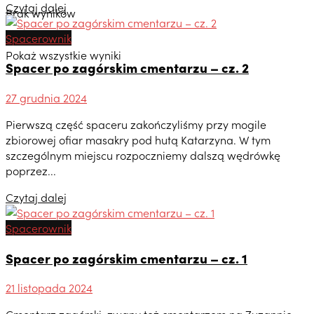
Czytaj dalej
Brak wyników
Spacerownik
Pokaż wszystkie wyniki
Spacer po zagórskim cmentarzu – cz. 2
27 grudnia 2024
Pierwszą część spaceru zakończyliśmy przy mogile
zbiorowej ofiar masakry pod hutą Katarzyna. W tym
szczególnym miejscu rozpoczniemy dalszą wędrówkę
poprzez...
Czytaj dalej
Spacerownik
Spacer po zagórskim cmentarzu – cz. 1
21 listopada 2024