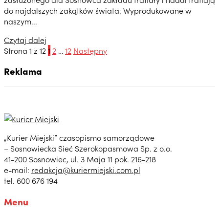
do najdalszych zakątków świata. Wyprodukowane w
naszym...
Czytaj dalej
Strona 1 z 12
1
2
…
12
Następny
Reklama
„Kurier Miejski” czasopismo samorządowe
– Sosnowiecka Sieć Szerokopasmowa Sp. z o.o.
41-200 Sosnowiec, ul. 3 Maja 11 pok. 216-218
e-mail:
redakcja@kuriermiejski.com.pl
tel. 600 676 194
Menu