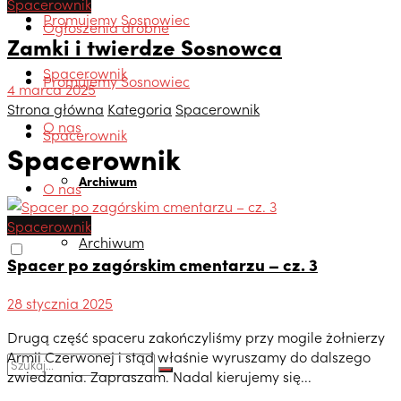
Spacerownik
Promujemy Sosnowiec
Ogłoszenia drobne
Zamki i twierdze Sosnowca
Spacerownik
Promujemy Sosnowiec
4 marca 2025
Strona główna
Kategoria
Spacerownik
O nas
Spacerownik
Spacerownik
Archiwum
O nas
Spacerownik
Archiwum
Spacer po zagórskim cmentarzu – cz. 3
28 stycznia 2025
Drugą część spaceru zakończyliśmy przy mogile żołnierzy
Armii Czerwonej i stąd właśnie wyruszamy do dalszego
zwiedzania. Zapraszam. Nadal kierujemy się...