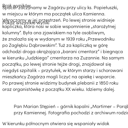
Brak wyników
Spacer zaczynamy w Zagórzu przy ulicy ks. Popiełuszki,
w miejscu w którym ma początek ulica Kamienna.
Wkraczamy w jej przestrzeń. Po lewej stronie widnieje
Pokaż wszystkie wyniki
kapliczka, która nosi w sobie wspomnienie „starożytnej
kolumny”. Była ona zjawiskiem na tyle osobliwym,
że znalazła się w wydanym w 1939 roku „Przewodniku
po Zagłębiu Dąbrowskim”. Tuż za kapliczką w górę
odchodzi droga okrążająca „barani cmentarz” i biegnąca
w kierunku „ludzkiego” cmentarza na Zuzannie. Na samym
początku, po lewej stronie tejże drogi, znajdował się
niegdyś szpitalik – przytułek, w którym starzy i schorowani
mieszkańcy Zagórza mogli liczyć na opiekę i wsparcie.
Po prawej stronie widzimy budynek plebanii z 1850 roku
oraz organistówkę z początku XX wieku. Idziemy dalej.
Pan Marian Stępień – górnik kopalni „Mortimer – Porą
przy Kamiennej. Fotografia pochodzi z archiwum rodz
W kierunku północnym otwiera się wspaniały widok