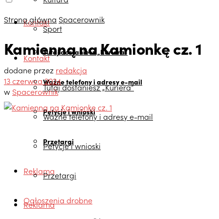
Strona główna
Spacerownik
Kontakt
Sport
Kamienną na Kamionkę cz. 1
Tutaj dostaniesz „Kuriera”
Kontakt
dodane przez
redakcja
13 czerwca 2024
Ważne telefony i adresy e-mail
Tutaj dostaniesz „Kuriera”
w
Spacerownik
Petycje i wnioski
Ważne telefony i adresy e-mail
Przetargi
Petycje i wnioski
Reklama
Przetargi
Ogłoszenia drobne
Reklama