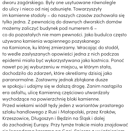
dworu zagórskiego. Były one usytuowane równolegle
do ulicy i nieco od niej odsunięte. Towarzyszyły
im kamienne stodoły – do naszych czasów zachowała się
tylko jedna. Z pewnością do dawnych dworskich domów
możemy zaliczyć budynek pod numerem 6 –
co do pozostałych nie mam pewności. Jako budulca często
używano kamienia wapiennego pozyskanego
na Kamionce, ku której zmierzamy. Wracając do stodół,
to wedle zasłyszanych opowieści jedna z nich podczas
epidemii miała być wykorzystywana jako kostnica. Ponoć
nawet po jej wyburzeniu w miejscu, w którym stała,
dochodziło do zdarzeń, które określamy dzisiaj jako
paranormalne. Zostawmy jednak zbłąkane dusze
w spokoju i udajmy się w dalszą drogę. Zanim nastąpiła
era asfaltu, ulicę Kamienną częściowo utwardzały
wychodzące na powierzchnię bloki kamienne.
Przed wiekami wiódł tędy jeden z wariantów prastarego
szlaku handlowego z Rusi i Małopolski, przez Kraków,
Krzeszowice, Długoszyn i Będzin na Śląsk i dalej
do zachodniej Europy. Przy tymże trakcie miała znajdować
się legendarna karczma na Gaci. Spieszę z wyjaśnieniem,