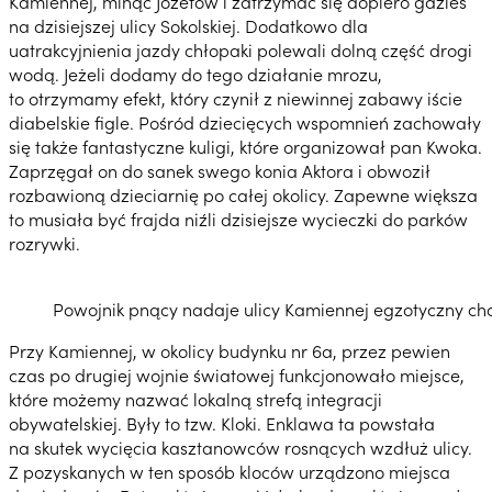
Kamiennej, minąć Józefów i zatrzymać się dopiero gdzieś
na dzisiejszej ulicy Sokolskiej. Dodatkowo dla
uatrakcyjnienia jazdy chłopaki polewali dolną część drogi
wodą. Jeżeli dodamy do tego działanie mrozu,
to otrzymamy efekt, który czynił z niewinnej zabawy iście
diabelskie figle. Pośród dziecięcych wspomnień zachowały
się także fantastyczne kuligi, które organizował pan Kwoka.
Zaprzęgał on do sanek swego konia Aktora i obwoził
rozbawioną dzieciarnię po całej okolicy. Zapewne większa
to musiała być frajda niźli dzisiejsze wycieczki do parków
rozrywki.
Powojnik pnący nadaje ulicy Kamiennej egzotyczny chara
Przy Kamiennej, w okolicy budynku nr 6a, przez pewien
czas po drugiej wojnie światowej funkcjonowało miejsce,
które możemy nazwać lokalną strefą integracji
obywatelskiej. Były to tzw. Kloki. Enklawa ta powstała
na skutek wycięcia kasztanowców rosnących wzdłuż ulicy.
Z pozyskanych w ten sposób kloców urządzono miejsca