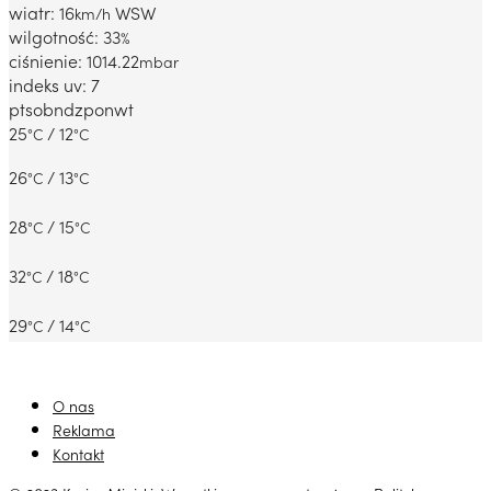
wiatr: 16
WSW
km/h
wilgotność: 33
%
ciśnienie: 1014.22
mbar
indeks uv: 7
pt
sob
ndz
pon
wt
25
/ 12
°C
°C
26
/ 13
°C
°C
28
/ 15
°C
°C
32
/ 18
°C
°C
29
/ 14
°C
°C
O nas
Reklama
Kontakt