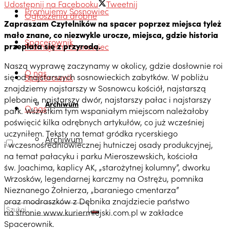
Udostępnij na Facebooku
Tweetnij
Promujemy Sosnowiec
Ogłoszenia drobne
Zapraszam Czytelników na spacer poprzez miejsca tyleż
mało znane, co niezwykle urocze, miejsca, gdzie historia
Spacerownik
przeplata się z przyrodą.
Promujemy Sosnowiec
Naszą wyprawę zaczynamy w okolicy, gdzie dosłownie roi
O nas
się od najstarszych sosnowieckich zabytków. W pobliżu
Spacerownik
znajdziemy najstarszy w Sosnowcu kościół, najstarszą
plebanię, najstarszy dwór, najstarszy pałac i najstarszy
Archiwum
O nas
park. Wszystkim tym wspaniałym miejscom należałoby
poświęcić kilka odrębnych artykułów, co już wcześniej
uczyniłem. Teksty na temat gródka rycerskiego
Archiwum
i wczesnośredniowiecznej hutniczej osady produkcyjnej,
na temat pałacyku i parku Mieroszewskich, kościoła
św. Joachima, kaplicy AK, „starożytnej kolumny”, dworku
Wrzosków, legendarnej karczmy na Ostrężu, pomnika
Nieznanego Żołnierza, „baraniego cmentarza”
oraz modraszków z Dębnika znajdziecie państwo
na stronie www.kuriermiejski.com.pl w zakładce
Spacerownik.