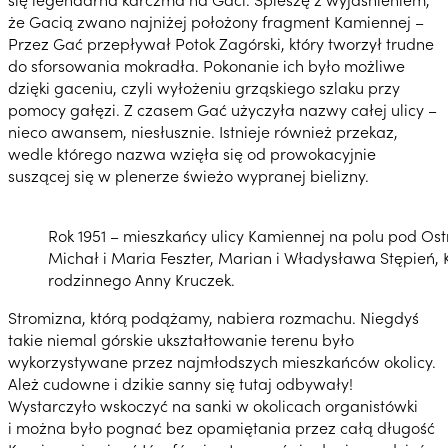
że Gacią zwano najniżej położony fragment Kamiennej –
Przez Gać przepływał Potok Zagórski, który tworzył trudne
do sforsowania mokradła. Pokonanie ich było możliwe
dzięki gaceniu, czyli wyłożeniu grząskiego szlaku przy
pomocy gałęzi. Z czasem Gać użyczyła nazwy całej ulicy –
nieco awansem, niesłusznie. Istnieje również przekaz,
wedle którego nazwa wzięła się od prowokacyjnie
suszącej się w plenerze świeżo wypranej bielizny.
Rok 1951 – mieszkańcy ulicy Kamiennej na polu pod Os
Michał i Maria Feszter, Marian i Władysława Stępień, 
rodzinnego Anny Kruczek.
Stromizna, którą podążamy, nabiera rozmachu. Niegdyś
takie niemal górskie ukształtowanie terenu było
wykorzystywane przez najmłodszych mieszkańców okolicy.
Ależ cudowne i dzikie sanny się tutaj odbywały!
Wystarczyło wskoczyć na sanki w okolicach organistówki
i można było pognać bez opamiętania przez całą długość