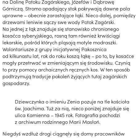
na Dolinę Potoku Zagórskiego, Józefów i Dąbrowę
Górniczą. Stromo opadający stok pokrywają dawne pola
uprawne – obecnie zarastające łąki. Nieco dalej, pomiędzy
drzewami leniwie sączy swe wody Potok Zagórski.
Na jednej z łąk znajduje się stanowisko chronionego
kosaćca syberyjskiego, rosną tam również krwiściągi
lekarskie, pośród których pląsają motyle modraszki.
Wolontariusze z grupy inicjatywnej Pakosznica
od kilkunastu lat, rok do roku koszą łąkę – po to, by kosaćce
mogły przetrwać w zmieniającym się środowisku. Czynią
to przy pomocy archaicznych ręcznych kos. W ten sposób
podtrzymują tradycje pokoleń żyjących tutaj zagórskich
gospodarzy.
Dziewczynka o imieniu Zenia pozuje na tle kościoła
św. Joachima. Tuż za nią, nieco poniżej znajduje się
ulica Kamienna – 1945 rok. Fotografia pochodzi
z archiwum rodzinnego Marii Masłoń.
Niegdyś wzdłuż drogi ciągnęły się domy pracowników