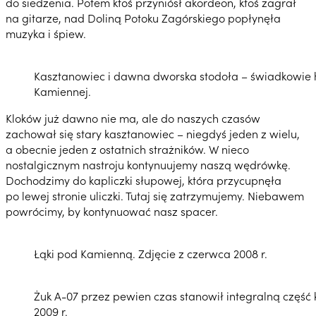
do siedzenia. Potem ktoś przyniósł akordeon, ktoś zagrał
na gitarze, nad Doliną Potoku Zagórskiego popłynęła
muzyka i śpiew.
Kasztanowiec i dawna dworska stodoła – świadkowie his
Kamiennej.
Kloków już dawno nie ma, ale do naszych czasów
zachował się stary kasztanowiec – niegdyś jeden z wielu,
a obecnie jeden z ostatnich strażników. W nieco
nostalgicznym nastroju kontynuujemy naszą wędrówkę.
Dochodzimy do kapliczki słupowej, która przycupnęła
po lewej stronie uliczki. Tutaj się zatrzymujemy. Niebawem
powrócimy, by kontynuować nasz spacer.
Łąki pod Kamienną. Zdjęcie z czerwca 2008 r.
Żuk A-07 przez pewien czas stanowił integralną część k
2009 r.