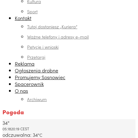
Kultura
Sport
Kontakt
Tutaj dostaniesz „Kuriera”
Ważne telefony i adresy e-mail
Petycje i wnioski
Przetargi
Reklama
Ogłoszenia drobne
Promujemy Sosnowiec
Spacerownik
O nas
Archiwum
Pogoda
34°
Dabrowa Gornicza, PL
05:18
20:19 CEST
odczuwalna: 34
°C