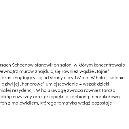
czasach Schoenów stanowił on salon, w którym koncentrowało
 Wewnątrz murów znajdują się również wąskie „tajne”
ras znajdujący się od strony ulicy 1 Maja. W holu – salonie
 dziwi jej „honorowe” umiejscowienie – wszak dzięki
iałej rezydencji. W holu uwagę zwraca również tarcza
y pokój muzyczny oraz przepięknie zdobioną, neorokokową
lafon z malowidłem, którego tematyka wciąż pozostaje