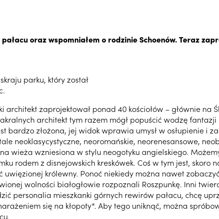
je pałacu oraz wspomniałem o rodzinie Schoenów. Teraz zap
raju parku, który został
c.
ki architekt zaprojektował ponad 40 kościołów – głównie na 
kralnych architekt tym razem mógł popuścić wodzę fantazji i
est bardzo złożona, jej widok wprawia umysł w osłupienie i
 detale neoklasycystyczne, neoromańskie, neorenesansowe, neo
kna wieża wzniesiona w stylu neogotyku angielskiego. Możemy 
ku rodem z disnejowskich kreskówek. Coś w tym jest, skoro 
ć uwięzionej królewny. Ponoć niekiedy można nawet zobaczy
wionej wolności białogłowie rozpoznali Roszpunkę. Inni twier
zić personalia mieszkanki górnych rewirów pałacu, chcę uprz
narażeniem się na kłopoty*. Aby tego uniknąć, można spróbo
cu.