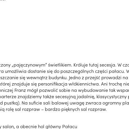
czony „pajęczynowym” świetlikiem. Króluje tutaj secesja. W 
tóra umożliwia dostanie się do poszczególnych części pałacu.
szczanie się wewnątrz budynku. Jedno z przejść prowadzi na ta
ej znajduje się personifikacja włókiennictwa. Ani trochę nie
niczej Franz mógł pozwolić sobie na wybudowanie tak wspan
parterze znajdziemy także secesyjną jadalnię, klasycystyczn
zed pustką). Na suficie sali balowej uwagę zwraca ogromny p
ią rolę sal rozpraw – bardzo pięknych sal rozpraw.
 salon, a obecnie hol główny Pałacu