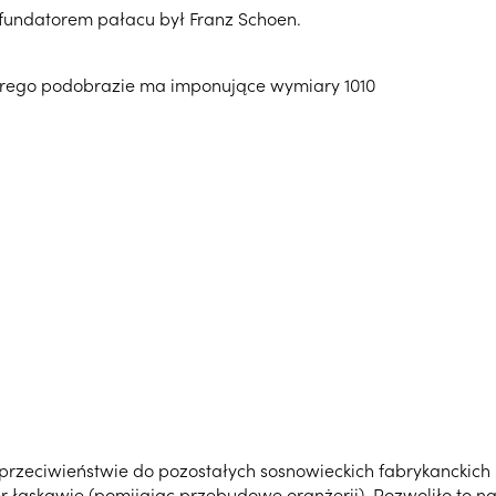
e fundatorem pałacu był Franz Schoen.
którego podobrazie ma imponujące wymiary 1010
rzeciwieństwie do pozostałych sosnowieckich fabrykanckich 
er łaskawie (pomijając przebudowę oranżerii). Pozwoliło to n