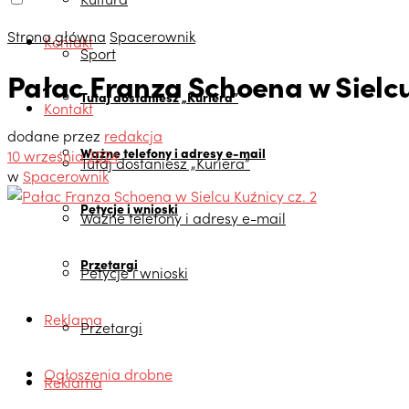
Strona główna
Spacerownik
Kontakt
Sport
Pałac Franza Schoena w Sielcu
Tutaj dostaniesz „Kuriera”
Kontakt
dodane przez
redakcja
Ważne telefony i adresy e-mail
10 września 2024
Tutaj dostaniesz „Kuriera”
w
Spacerownik
Petycje i wnioski
Ważne telefony i adresy e-mail
Przetargi
Petycje i wnioski
Reklama
Przetargi
Ogłoszenia drobne
Reklama