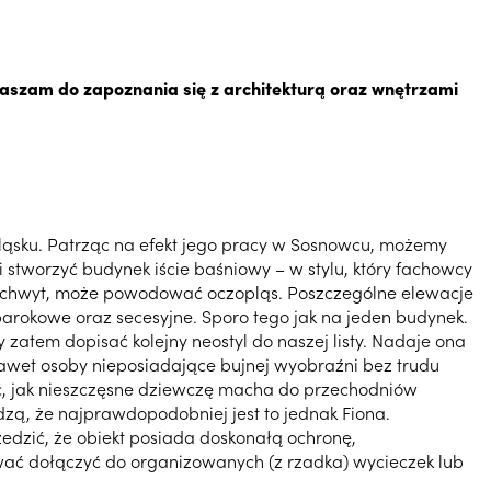
raszam do zapoznania się z architekturą oraz wnętrzami
Śląsku. Patrząc na efekt jego pracy w Sosnowcu, możemy
 stworzyć budynek iście baśniowy – w stylu, który fachowcy
 zachwyt, może powodować oczopląs. Poszczególne elewacje
barokowe oraz secesyjne. Sporo tego jak na jeden budynek.
zatem dopisać kolejny neostyl do naszej listy. Nadaje ona
nawet osoby nieposiadające bujnej wyobraźni bez trudu
ć, jak nieszczęsne dziewczę macha do przechodniów
dzą, że najprawdopodobniej jest to jednak Fiona.
edzić, że obiekt posiada doskonałą ochronę,
wać dołączyć do organizowanych (z rzadka) wycieczek lub