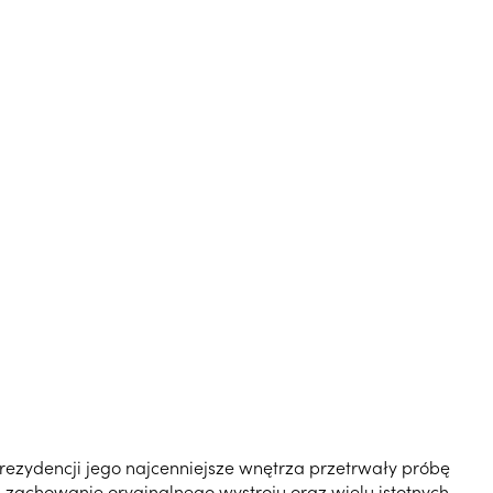
rezydencji jego najcenniejsze wnętrza przetrwały próbę
a zachowanie oryginalnego wystroju oraz wielu istotnych