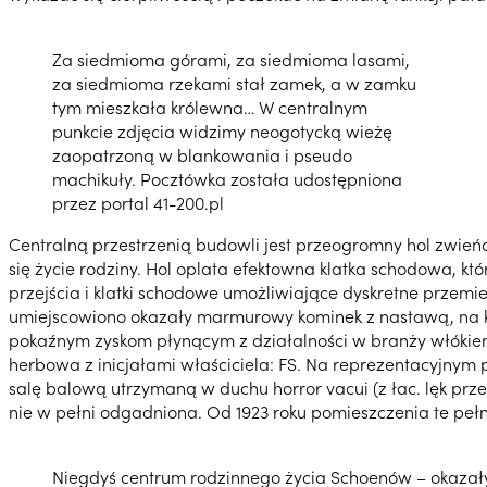
Za siedmioma górami, za siedmioma lasami,
za siedmioma rzekami stał zamek, a w zamku
tym mieszkała królewna… W centralnym
punkcie zdjęcia widzimy neogotycką wieżę
zaopatrzoną w blankowania i pseudo
machikuły. Pocztówka została udostępniona
przez portal 41-200.pl
Centralną przestrzenią budowli jest przeogromny hol zwień
się życie rodziny. Hol oplata efektowna klatka schodowa, k
przejścia i klatki schodowe umożliwiające dyskretne przemie
umiejscowiono okazały marmurowy kominek z nastawą, na któr
pokaźnym zyskom płynącym z działalności w branży włókien
herbowa z inicjałami właściciela: FS. Na reprezentacyjnym 
salę balową utrzymaną w duchu horror vacui (z łac. lęk pr
nie w pełni odgadniona. Od 1923 roku pomieszczenia te pełn
Niegdyś centrum rodzinnego życia Schoenów – okazały