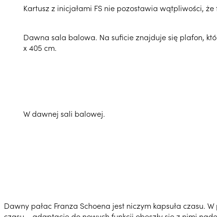
Kartusz z inicjałami FS nie pozostawia wątpliwości, ż
Dawna sala balowa. Na suficie znajduje się plafon, 
x 405 cm.
W dawnej sali balowej.
Dawny pałac Franza Schoena jest niczym kapsuła czasu. W p
czasu – adaptacje do nowych funkcji obeszły się z nimi nad