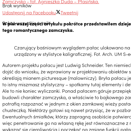
Zamczysko - fot. Agnieszka Duda – Ptasińska.
Brak wyników
Udostępnij na Facebooku
Tweetnij
Pokaż wszystkie wyniki
W pierwszej części artykułu pokrótce przedstawiłem dzie
tego romantycznego zamczyska.
Czarujący baśniowym wyglądem pałac ulokowano na sk
urządzony w stylistyce kaligraficznej. Fot. Arch. UM S-e
Autorem projektu pałacu jest Ludwig Schneider. Ten niemiec
dojść do wniosku, że wprawiony w projektowaniu obiektów sa
określają mianem picturesque (malowniczy). Bryła pałacu j
to istny miszmasz stylistyczny – spotkamy tutaj elementy i
Ale to nie koniec wyliczanki. Ponad pałacem góruje przepię
budowli charakter zamczyska, a właściwie to bajkowego zam
potrafią rozpoznać w jednym z okien zamkowej wieży posta
chusteczką. Niektórzy gotowi są nawet przysiąc, że w pozba
Ewentualnych śmiałków, którzy zapragną osobiście potwierd
więc penetrowanie go na własną rękę jest równoznaczne z 
wykazać się cierpliwością i poczekać na zmianę funkcji pała