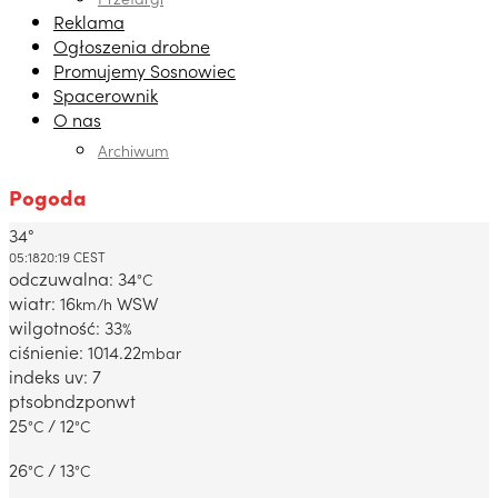
Reklama
Ogłoszenia drobne
Promujemy Sosnowiec
Spacerownik
O nas
Archiwum
Pogoda
34°
Dabrowa Gornicza, PL
05:18
20:19 CEST
odczuwalna: 34
°C
wiatr: 16
WSW
km/h
wilgotność: 33
%
ciśnienie: 1014.22
mbar
indeks uv: 7
pt
sob
ndz
pon
wt
25
/ 12
°C
°C
26
/ 13
°C
°C