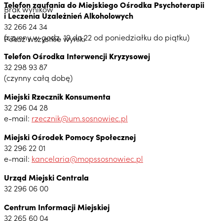
Telefon zaufania do Miejskiego Ośrodka Psychoterapii
Brak wyników
i Leczenia Uzależnień Alkoholowych
32 266 24 34
(czynny w godz. 19 do 22 od poniedziałku do piątku)
Pokaż wszystkie wyniki
Telefon Ośrodka Interwencji Kryzysowej
32 298 93 87
(czynny całą dobę)
Miejski Rzecznik Konsumenta
32 296 04 28
e-mail:
rzecznik@um.sosnowiec.pl
Miejski Ośrodek Pomocy Społecznej
32 296 22 01
e-mail:
kancelaria@mopssosnowiec.pl
Urząd Miejski Centrala
32 296 06 00
Centrum Informacji Miejskiej
32 265 60 04