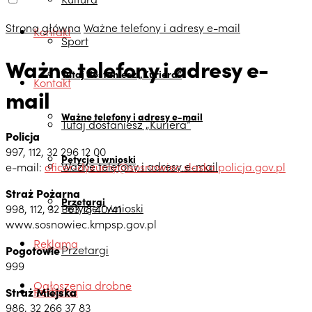
Strona główna
Ważne telefony i adresy e-mail
Kontakt
Sport
Ważne telefony i adresy e-
Tutaj dostaniesz „Kuriera”
Kontakt
mail
Ważne telefony i adresy e-mail
Tutaj dostaniesz „Kuriera”
Policja
997, 112, 32 296 12 00
Petycje i wnioski
Ważne telefony i adresy e-mail
e-mail:
oficer-dyzurny@sosnowiec.slaska.policja.gov.pl
Straż Pożarna
Przetargi
Petycje i wnioski
998, 112, 32 363 18 40/41
www.sosnowiec.kmpsp.gov.pl
Reklama
Przetargi
Pogotowie
999
Ogłoszenia drobne
Reklama
Straż Miejska
986, 32 266 37 83