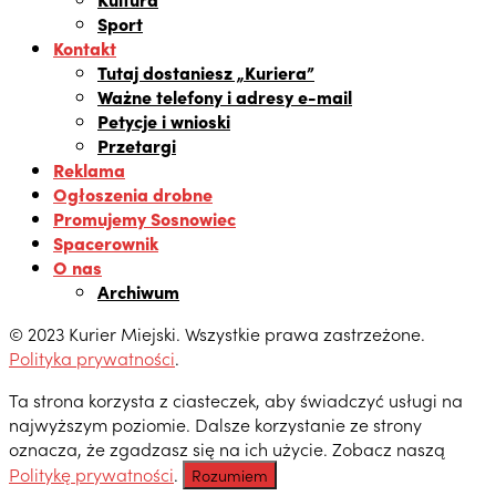
Sport
Kontakt
Tutaj dostaniesz „Kuriera”
Ważne telefony i adresy e-mail
Petycje i wnioski
Przetargi
Reklama
Ogłoszenia drobne
Promujemy Sosnowiec
Spacerownik
O nas
Archiwum
© 2023 Kurier Miejski. Wszystkie prawa zastrzeżone.
Polityka prywatności
.
Ta strona korzysta z ciasteczek, aby świadczyć usługi na
najwyższym poziomie. Dalsze korzystanie ze strony
oznacza, że zgadzasz się na ich użycie. Zobacz naszą
Politykę prywatności
.
Rozumiem