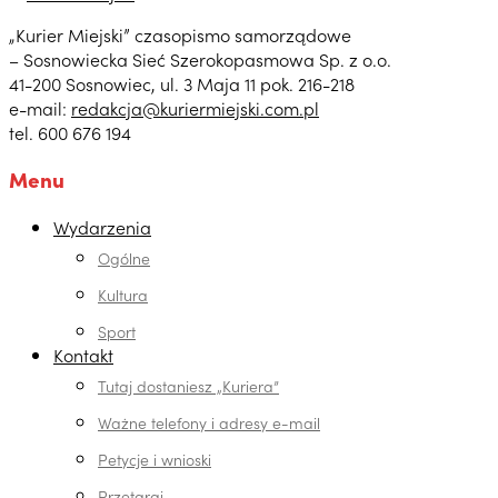
„Kurier Miejski” czasopismo samorządowe
– Sosnowiecka Sieć Szerokopasmowa Sp. z o.o.
41-200 Sosnowiec, ul. 3 Maja 11 pok. 216-218
e-mail:
redakcja@kuriermiejski.com.pl
tel. 600 676 194
Menu
Wydarzenia
Ogólne
Kultura
Sport
Kontakt
Tutaj dostaniesz „Kuriera”
Ważne telefony i adresy e-mail
Petycje i wnioski
Przetargi