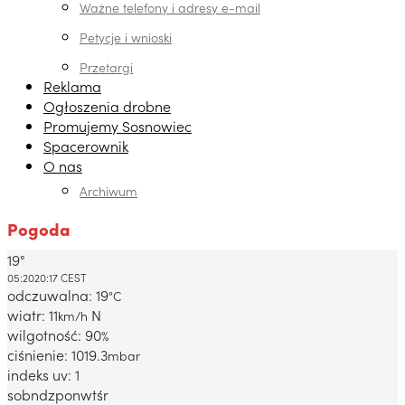
Ważne telefony i adresy e-mail
Petycje i wnioski
Przetargi
Reklama
Ogłoszenia drobne
Promujemy Sosnowiec
Spacerownik
O nas
Archiwum
Pogoda
19°
Dabrowa Gornicza, PL
05:20
20:17 CEST
odczuwalna: 19
°C
wiatr: 11
N
km/h
wilgotność: 90
%
ciśnienie: 1019.3
mbar
indeks uv: 1
sob
ndz
pon
wt
śr