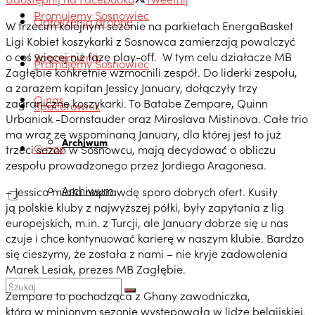
Promujemy Sosnowiec
Ogłoszenia drobne
W trzecim kolejnym sezonie na parkietach EnergaBasket
Ligi Kobiet koszykarki z Sosnowca zamierzają powalczyć
o coś więcej niż fazę play-off. W tym celu działacze MB
Spacerownik
Promujemy Sosnowiec
Zagłębie konkretnie wzmocnili zespół. Do liderki zespołu,
a zarazem kapitan Jessicy January, dołączyły trzy
O nas
zagraniczne koszykarki. To Batabe Zempare, Quinn
Spacerownik
Urbaniak -Dornstauder oraz Miroslava Mistinova. Całe trio
ma wraz ze wspominaną January, dla której jest to już
Archiwum
O nas
trzeci sezon w Sosnowcu, mają decydować o obliczu
zespołu prowadzonego przez Jordiego Aragonesa.
Archiwum
– Jessica miała naprawdę sporo dobrych ofert. Kusiły
ją polskie kluby z najwyższej półki, były zapytania z lig
europejskich, m.in. z Turcji, ale January dobrze się u nas
czuje i chce kontynuować karierę w naszym klubie. Bardzo
się cieszymy, że została z nami – nie kryje zadowolenia
Marek Lesiak, prezes MB Zagłębie.
Zempare to pochodząca z Ghany zawodniczka,
która w minionym sezonie występowała w lidze belgijskiej.