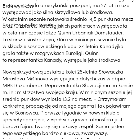
Batabe posiada amerykański paszport, ma 27 lat i może
Brak wyników
występować jako silna skrzydłowa lub środkowa.
W ostatnim sezonie notowała średnio 14,5 punktu na mecz
Pokaż wszystkie wyniki
oraz 10 zbiórek. Na belgijskich parkietach występowała
w ostatnim czasie także Quinn Urbaniak Dornstauder.
To starsza siostra Zayn, która w minionym sezonie była
w składzie sosnowieckiego klubu. 27-letnia Kanadyjka
grała także w rozgrywkach Euroligi. Quinn
to reprezentantka Kanady, występuje jako środkowa.
Nową skrzydłową została z kolei 25-letnia Słowaczka
Miroslava Mištinová występująca dotychczas w ekipie
MBK Ruzomberok. Reprezentantka Słowacji ma na koncie
m. in.: mistrzostwa swojego kraju. W minionym sezonie jej
średnia punktów wyniosła 13,2 na mecz. – Otrzymałam
konkretną propozycję od mojego agenta i tak pojawiłam
się w Sosnowcu. Pierwsze tygodnie w nowym klubie
upłynęły spokojnie, zespół się zgrywa, atmosfera jest
bardzo fajna. Tworzy się ciekawy zespół. Sama jestem
tego wszystkiego bardzo ciekawa, zważywszy,