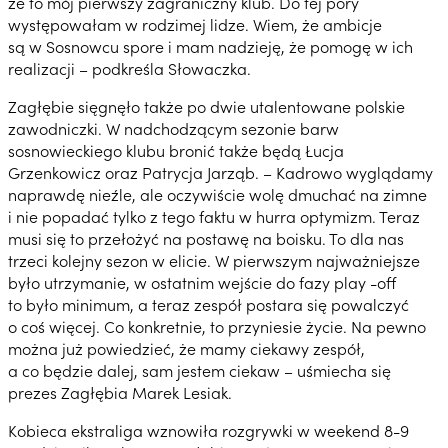
że to mój pierwszy zagraniczny klub. Do tej pory
występowałam w rodzimej lidze. Wiem, że ambicje
są w Sosnowcu spore i mam nadzieję, że pomogę w ich
realizacji – podkreśla Słowaczka.
Zagłębie sięgnęło także po dwie utalentowane polskie
zawodniczki. W nadchodzącym sezonie barw
sosnowieckiego klubu bronić także będą Łucja
Grzenkowicz oraz Patrycja Jarząb. – Kadrowo wyglądamy
naprawdę nieźle, ale oczywiście wolę dmuchać na zimne
i nie popadać tylko z tego faktu w hurra optymizm. Teraz
musi się to przełożyć na postawę na boisku. To dla nas
trzeci kolejny sezon w elicie. W pierwszym najważniejsze
było utrzymanie, w ostatnim wejście do fazy play -off
to było minimum, a teraz zespół postara się powalczyć
o coś więcej. Co konkretnie, to przyniesie życie. Na pewno
można już powiedzieć, że mamy ciekawy zespół,
a co będzie dalej, sam jestem ciekaw – uśmiecha się
prezes Zagłębia Marek Lesiak.
Kobieca ekstraliga wznowiła rozgrywki w weekend 8-9