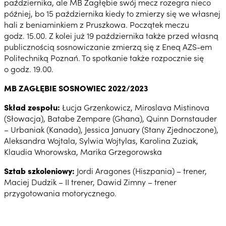
października, ale MB Zagłębie swój mecz rozegra nieco
później, bo 15 października kiedy to zmierzy się we własnej
hali z beniaminkiem z Pruszkowa. Początek meczu
godz. 15.00. Z kolei już 19 października także przed własną
publicznością sosnowiczanie zmierzą się z Eneą AZS-em
Politechniką Poznań. To spotkanie także rozpocznie się
o godz. 19.00.
MB ZAGŁĘBIE SOSNOWIEC 2022/2023
Skład zespołu:
Łucja Grzenkowicz, Miroslava Mistinova
(Słowacja), Batabe Zempare (Ghana), Quinn Dornstauder
– Urbaniak (Kanada), Jessica January (Stany Zjednoczone),
Aleksandra Wojtala, Sylwia Wojtylas, Karolina Zuziak,
Klaudia Wnorowska, Marika Grzegorowska
Sztab szkoleniowy:
Jordi Aragones (Hiszpania) – trener,
Maciej Dudzik – II trener, Dawid Zimny – trener
przygotowania motorycznego.