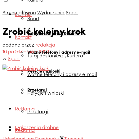
Strona główna
Wydarzenia
Sport
Kontakt
Sport
Zrobić kolejny krok
Tutaj dostaniesz „Kuriera”
Kontakt
dodane przez
redakcja
10 października 2022
Ważne telefony i adresy e-mail
Tutaj dostaniesz „Kuriera”
w
Sport
Petycje i wnioski
Ważne telefony i adresy e-mail
Przetargi
Petycje i wnioski
Reklama
Przetargi
Ogłoszenia drobne
Reklama
Udostępnij na Facebooku
Tweetnij