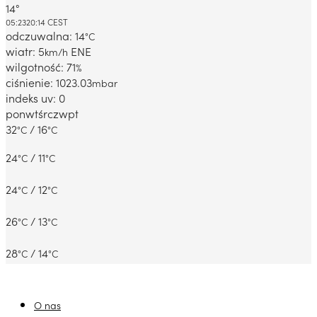
14°
Dabrowa Gornicza, PL
05:23
20:14 CEST
odczuwalna: 14
°C
wiatr: 5
ENE
km/h
wilgotność: 71
%
ciśnienie: 1023.03
mbar
indeks uv: 0
pon
wt
śr
czw
pt
32
/ 16
°C
°C
24
/ 11
°C
°C
24
/ 12
°C
°C
26
/ 13
°C
°C
28
/ 14
°C
°C
O nas