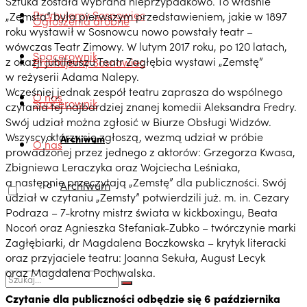
Sztuka została wybrana nieprzypadkowo. To właśnie
Promujemy Sosnowiec
„Zemsta” była pierwszym przedstawieniem, jakie w 1897
Ogłoszenia drobne
roku wystawił w Sosnowcu nowo powstały teatr –
wówczas Teatr Zimowy. W lutym 2017 roku, po 120 latach,
Spacerownik
z okazji jubileuszu Teatr Zagłębia wystawi „Zemstę”
Promujemy Sosnowiec
w reżyserii Adama Nalepy.
Wcześniej jednak zespół teatru zaprasza do wspólnego
O nas
Spacerownik
czytania tej najbardziej znanej komedii Aleksandra Fredry.
Swój udział można zgłosić w Biurze Obsługi Widzów.
Wszyscy, którzy się zgłoszą, wezmą udział w próbie
Archiwum
O nas
prowadzonej przez jednego z aktorów: Grzegorza Kwasa,
Zbigniewa Leraczyka oraz Wojciecha Leśniaka,
a następnie przeczytają „Zemstę” dla publiczności. Swój
Archiwum
udział w czytaniu „Zemsty” potwierdzili już. m. in. Cezary
Podraza – 7-krotny mistrz świata w kickboxingu, Beata
Nocoń oraz Agnieszka Stefaniak-Zubko – twórczynie marki
Zagłębiarki, dr Magdalena Boczkowska – krytyk literacki
oraz przyjaciele teatru: Joanna Sekuła, August Lecyk
oraz Magdalena Pochwalska.
Czytanie dla publiczności odbędzie się 6 października