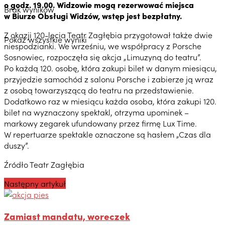
o godz. 19.00. Widzowie mogą rezerwować miejsca
Brak wyników
w Biurze Obsługi Widzów, wstęp jest bezpłatny.
Z okazji 120-lecia Teatr Zagłębia przygotował także dwie
Pokaż wszystkie wyniki
niespodzianki. We wrześniu, we współpracy z Porsche
Sosnowiec, rozpoczęła się akcja „Limuzyną do teatru”.
Po każdą 120. osobę, która zakupi bilet w danym miesiącu,
przyjedzie samochód z salonu Porsche i zabierze ją wraz
z osobą towarzyszącą do teatru na przedstawienie.
Dodatkowo raz w miesiącu każda osoba, która zakupi 120.
bilet na wyznaczony spektakl, otrzyma upominek –
markowy zegarek ufundowany przez firmę Lux Time.
W repertuarze spektakle oznaczone są hasłem „Czas dla
duszy”.
Źródło Teatr Zagłębia
Następny artykuł
Zamiast mandatu, woreczek