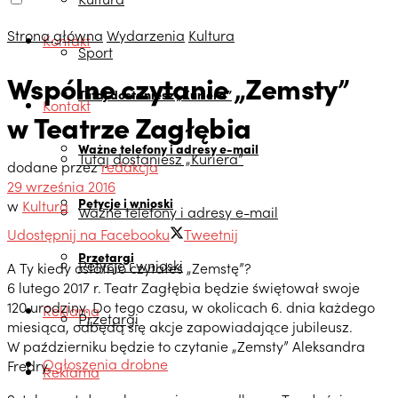
Strona główna
Wydarzenia
Kultura
Kontakt
Sport
Wspólne czytanie „Zemsty”
Tutaj dostaniesz „Kuriera”
Kontakt
w Teatrze Zagłębia
Ważne telefony i adresy e-mail
Tutaj dostaniesz „Kuriera”
dodane przez
redakcja
29 września 2016
Petycje i wnioski
w
Kultura
Ważne telefony i adresy e-mail
Udostępnij na Facebooku
Tweetnij
Przetargi
Petycje i wnioski
A Ty kiedy ostatnio czytałeś „Zemstę”?
6 lutego 2017 r. Teatr Zagłębia będzie świętował swoje
120.urodziny. Do tego czasu, w okolicach 6. dnia każdego
Reklama
Przetargi
miesiąca, odbędą się akcje zapowiadające jubileusz.
W październiku będzie to czytanie „Zemsty” Aleksandra
Ogłoszenia drobne
Fredry.
Reklama