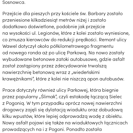
Sosnowca.
Przejście dla pieszych przy kościele św. Barbary zostało
przeniesione kilkadziesiąt metrów niżej i zostało
dodatkowo doświetlone, podobnie jak przejście
na wysokości ul. Legionów, które z kolei zostało wyniesione,
co zmusza kierowców do redukcji prędkości. Remont ulicy
Wawel dotyczył około półkilometrowego fragmentu
od nowego ronda aż po ulicę Parkową. Na nowo zostały
wybudowane betonowe zatoki autobusowe, gdzie asfalt
został zastąpiony przez zdecydowanie trwalszą
nawierzchnię betonową wraz z „wiedeńskimi
krawężnikami”, które z kolei nie niszczą opon autobusów.
Prace dotyczyły również ulicy Parkowej, która biegnie
przez popularny „Ślimak”, czyli estakadę łączącą Sielec
z Pogonią. W tym przypadku oprócz nowej nawierzchni
drogowcy zajęli się dylatacją wiaduktu oraz dobudową
kilku wpustów, które lepiej odprowadzą wodę z obiektu.
Nowy asfalt pojawi się także na wiaduktowych łącznicach
prowadzących na i z Pogoni. Ponadto została