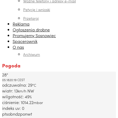
Ważne telefony i adresy e-mail
Petycje i wnioski
Przetargi
Reklama
Ogłoszenia drobne
Promujemy Sosnowiec
Spacerownik
O nas
Archiwum
Pogoda
28°
Dabrowa Gornicza, PL
05:18
20:19 CEST
odczuwalna: 29
°C
wiatr: 13
NW
km/h
wilgotność: 49
%
ciśnienie: 1014.22
mbar
indeks uv: 0
pt
sob
ndz
pon
wt