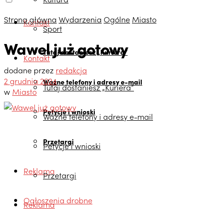
Strona główna
Wydarzenia
Ogólne
Miasto
Kontakt
Sport
Wawel już gotowy
Tutaj dostaniesz „Kuriera”
Kontakt
dodane przez
redakcja
2 grudnia 2024
Ważne telefony i adresy e-mail
Tutaj dostaniesz „Kuriera”
w
Miasto
Petycje i wnioski
Ważne telefony i adresy e-mail
Przetargi
Petycje i wnioski
Reklama
Przetargi
Ogłoszenia drobne
Reklama