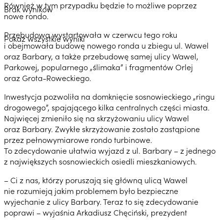
Również w tym przypadku będzie to możliwe poprzez
Brak wyników
nowe rondo.
Przebudowa wystartowała w czerwcu tego roku
Pokaż wszystkie wyniki
i obejmowała budowę nowego ronda u zbiegu ul. Wawel
oraz Barbary, a także przebudowę samej ulicy Wawel,
Parkowej, popularnego „ślimaka” i fragmentów Orlej
oraz Grota-Roweckiego.
Inwestycja pozwoliła na domknięcie sosnowieckiego „ringu
drogowego”, spajającego kilka centralnych części miasta.
Najwięcej zmieniło się na skrzyżowaniu ulicy Wawel
oraz Barbary. Zwykłe skrzyżowanie zostało zastąpione
przez pełnowymiarowe rondo turbinowe.
To zdecydowanie ułatwia wyjazd z ul. Barbary – z jednego
z największych sosnowieckich osiedli mieszkaniowych.
– Ci z nas, którzy poruszają się główną ulicą Wawel
nie rozumieją jakim problemem było bezpieczne
wyjechanie z ulicy Barbary. Teraz to się zdecydowanie
poprawi – wyjaśnia Arkadiusz Chęciński, prezydent