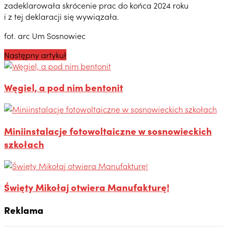
zadeklarowała skrócenie prac do końca 2024 roku
i z tej deklaracji się wywiązała.
fot. arc Um Sosnowiec
Następny artykuł
Węgiel, a pod nim bentonit
Miniinstalacje fotowoltaiczne w sosnowieckich
szkołach
Święty Mikołaj otwiera Manufakturę!
Reklama