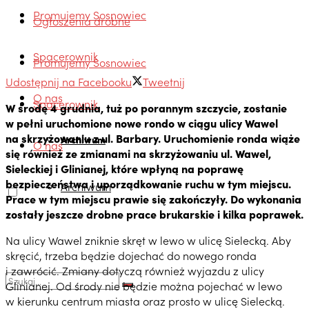
Promujemy Sosnowiec
Ogłoszenia drobne
Spacerownik
Promujemy Sosnowiec
Udostępnij na Facebooku
Tweetnij
O nas
Spacerownik
W środę 4 grudnia, tuż po porannym szczycie, zostanie
w pełni uruchomione nowe rondo w ciągu ulicy Wawel
na skrzyżowaniu z ul. Barbary.
Uruchomienie ronda wiąże
Archiwum
O nas
się również ze zmianami na skrzyżowaniu ul. Wawel,
Sieleckiej i Glinianej, które wpłyną na poprawę
bezpieczeństwa i uporządkowanie ruchu w tym miejscu.
Archiwum
Prace w tym miejscu prawie się zakończyły. Do wykonania
zostały jeszcze drobne prace brukarskie i kilka poprawek.
Na ulicy Wawel zniknie skręt w lewo w ulicę Sielecką. Aby
skręcić, trzeba będzie dojechać do nowego ronda
i zawrócić. Zmiany dotyczą również wyjazdu z ulicy
Glinianej. Od środy nie będzie można pojechać w lewo
w kierunku centrum miasta oraz prosto w ulicę Sielecką.