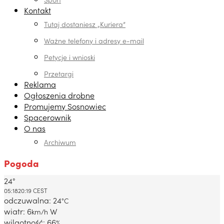
Kontakt
Tutaj dostaniesz „Kuriera”
Ważne telefony i adresy e-mail
Petycje i wnioski
Przetargi
Reklama
Ogłoszenia drobne
Promujemy Sosnowiec
Spacerownik
O nas
Archiwum
Pogoda
24°
Dabrowa Gornicza, PL
05:18
20:19 CEST
odczuwalna: 24
°C
wiatr: 6
W
km/h
wilgotność: 66
%