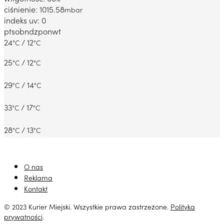
ciśnienie: 1015.58
mbar
indeks uv: 0
pt
sob
ndz
pon
wt
24
/ 12
°C
°C
25
/ 12
°C
°C
29
/ 14
°C
°C
33
/ 17
°C
°C
28
/ 13
°C
°C
O nas
Reklama
Kontakt
© 2023 Kurier Miejski. Wszystkie prawa zastrzeżone.
Polityka
prywatności
.