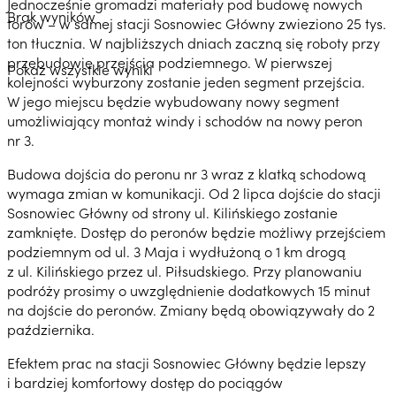
Jednocześnie gromadzi materiały pod budowę nowych
Brak wyników
torów – w samej stacji Sosnowiec Główny zwieziono 25 tys.
ton tłucznia. W najbliższych dniach zaczną się roboty przy
przebudowie przejścia podziemnego. W pierwszej
Pokaż wszystkie wyniki
kolejności wyburzony zostanie jeden segment przejścia.
W jego miejscu będzie wybudowany nowy segment
umożliwiający montaż windy i schodów na nowy peron
nr 3.
Budowa dojścia do peronu nr 3 wraz z klatką schodową
wymaga zmian w komunikacji. Od 2 lipca dojście do stacji
Sosnowiec Główny od strony ul. Kilińskiego zostanie
zamknięte. Dostęp do peronów będzie możliwy przejściem
podziemnym od ul. 3 Maja i wydłużoną o 1 km drogą
z ul. Kilińskiego przez ul. Piłsudskiego. Przy planowaniu
podróży prosimy o uwzględnienie dodatkowych 15 minut
na dojście do peronów. Zmiany będą obowiązywały do 2
października.
Efektem prac na stacji Sosnowiec Główny będzie lepszy
i bardziej komfortowy dostęp do pociągów