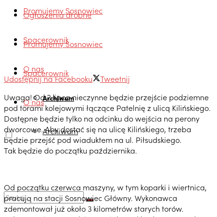
Promujemy Sosnowiec
Ogłoszenia drobne
Spacerownik
Promujemy Sosnowiec
O nas
Spacerownik
Udostępnij na Facebooku
Tweetnij
Uwaga! Od 2 lipca nieczynne będzie przejście podziemne
Archiwum
O nas
pod torami kolejowymi łączące Patelnię z ulicą Kilińskiego.
Dostępne będzie tylko na odcinku do wejścia na perony
dworcowe. Aby dostać się na ulicę Kilińskiego, trzeba
Archiwum
będzie przejść pod wiaduktem na ul. Piłsudskiego.
Tak będzie do początku października.
Od początku czerwca maszyny, w tym koparki i wiertnica,
pracują na stacji Sosnowiec Główny. Wykonawca
zdemontował już około 3 kilometrów starych torów.