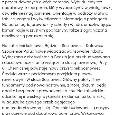
z przebudowanych dwóch peronów. Wybudujemy też
dodatkowy, trzeci peron, który wyposażymy w wiatę, ławki,
oświetlenie i nagłośnienie. Orientację w podróży ułatwią
tablice, zegary i wyświetlacze z informacją o pociągach.
Na peron będą prowadziły schody i winda, umożliwiająca
komunikację wszystkim podróżnym, także z ograniczoną
możliwością poruszania się.
Na całej linii kolejowej Będzin – Sosnowiec – Katowice
Szopienice Południowe widać zaawansowane roboty.
Wyłączona z obsługi stacja Będzin jest przebudowywana
i docelowo pozostanie wyłącznie stacją towarową. Przy
ul. Chemicznej powstaje nowy przystanek Sosnowiec
Środula wraz z podziemnym przejściem pieszo-
rowerowym. W stacji Sosnowiec Główny położyliśmy
fundamenty pod nową nastawnię, z której dyżurni będą
dbali o bezpieczne prowadzenie ruchu. Na katowickim
odcinku tej inwestycji wykonaliśmy demontaż konstrukcji
wiaduktu kolejowego przebiegającego
nad modernizowaną linią. Obecnie budowane są nasypy
przy obiekcie pod dodatkową parę torów. Wykonawca