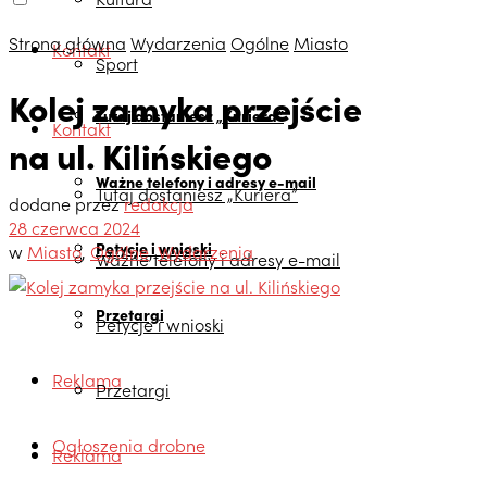
Strona główna
Wydarzenia
Ogólne
Miasto
Kontakt
Sport
Kolej zamyka przejście
Tutaj dostaniesz „Kuriera”
Kontakt
na ul. Kilińskiego
Ważne telefony i adresy e-mail
Tutaj dostaniesz „Kuriera”
dodane przez
redakcja
28 czerwca 2024
Petycje i wnioski
w
Miasto
,
Ogólne
,
Wydarzenia
Ważne telefony i adresy e-mail
Przetargi
Petycje i wnioski
Reklama
Przetargi
Ogłoszenia drobne
Reklama