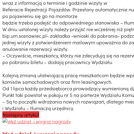
wraz z informacją o terminie i godzinie wizyty w
Referacie Rejestracji Pojazdów. Przesłany automatycznie 
po pojawieniu się go na monitorze
będzie trzeba podejść do odpowiedniego stanowiska – tłum
W dniu ustalonej wizyty należy przyjść nie wcześniej niż pi
bip.um.sosnowiec.pl- zakładka -wnioski do pobrania- podza
jednej wizyty z potwierdzeniem mailowym upoważnia do zał
anulowanie rezerwacji wizyty.
– Oczywiście, mieszkańcy, którzy nie zdecydują się na reze
po pobraniu biletu – dodają pracownicy Wydziału.
Kolejną zmianą ułatwiającą pracę mieszkańcom będzie wpr
komisów samochodowych oraz firm leasingowych.
Od 1 lipca każdy przedsiębiorca prowadzący wymienioną dzi
Punkt taki powstał w pokoju nr 5 na parterze Wydziału Komuni
– Są to początki wdrażania nowych rozwiązań, dlatego mies
i Wydziału – tłumaczą urzędnicy.
Następny artykuł
Weź udział i wygraj nagrody