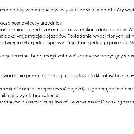
numer należy w momencie wizyty wpisać w biletomat który wy
aczą sosnowieccy urzędnicy.
ętnaście minut przed czasem celem weryfikacji dokumentów. Wn
kładka -rejestracja pojazdów. Posiadanie wypełnionych już 
atwienia tylko jednej sprawy- rejestracji jednego pojazdu.
rwację terminu, będą mogli załatwić sprawę w tradycyjny spos
owadzenie punktu rejestracji pojazdów dla klientów bizne
ałalność może zarejestrować pojazdy uzgadniając telefoniczn
kacji przy ul. Teatralnej 9.
zkańców prosimy o cierpliwość i wyrozumiałość oraz zgłasza