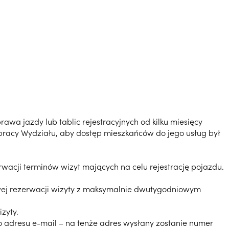
a jazdy lub tablic rejestracyjnych od kilku miesięcy
e pracy Wydziału, aby dostęp mieszkańców do jego usług był
acji terminów wizyt mających na celu rejestrację pojazdu.
towej rezerwacji wizyty z maksymalnie dwutygodniowym
zyty.
go adresu e-mail – na tenże adres wysłany zostanie numer