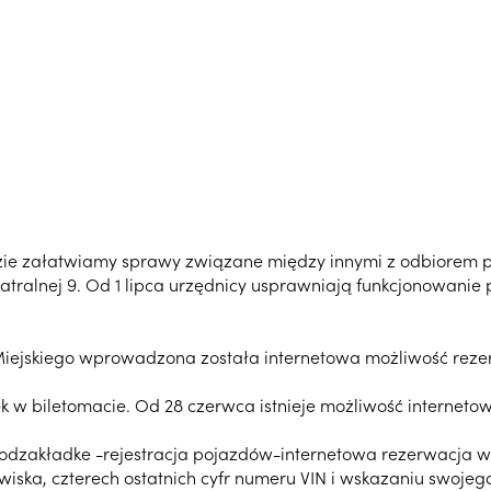
ie załatwiamy sprawy związane między innymi z odbiorem praw
eatralnej 9. Od 1 lipca urzędnicy usprawniają funkcjonowani
iejskiego wprowadzona została internetowa możliwość rezerw
ek w biletomacie. Od 28 czerwca istnieje możliwość interne
odzakładke -rejestracja pojazdów-internetowa rezerwacja wi
wiska, czterech ostatnich cyfr numeru VIN i wskazaniu swoje