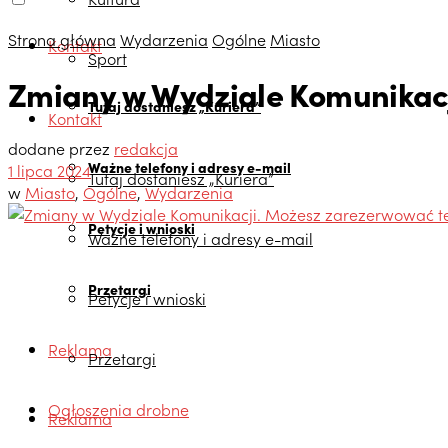
Strona główna
Wydarzenia
Ogólne
Miasto
Kontakt
Sport
Zmiany w Wydziale Komunikac
Tutaj dostaniesz „Kuriera”
Kontakt
dodane przez
redakcja
Ważne telefony i adresy e-mail
1 lipca 2024
Tutaj dostaniesz „Kuriera”
w
Miasto
,
Ogólne
,
Wydarzenia
Petycje i wnioski
Ważne telefony i adresy e-mail
Przetargi
Petycje i wnioski
Reklama
Przetargi
Ogłoszenia drobne
Reklama