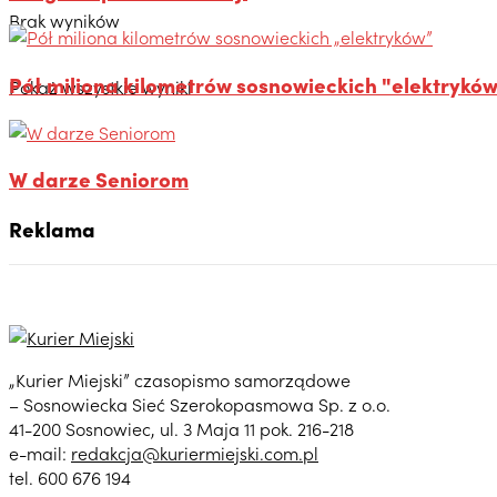
Brak wyników
Pół miliona kilometrów sosnowieckich "elektrykó
Pokaż wszystkie wyniki
W darze Seniorom
Reklama
„Kurier Miejski” czasopismo samorządowe
– Sosnowiecka Sieć Szerokopasmowa Sp. z o.o.
41-200 Sosnowiec, ul. 3 Maja 11 pok. 216-218
e-mail:
redakcja@kuriermiejski.com.pl
tel. 600 676 194