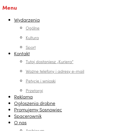
Menu
Wydarzenia
Ogólne
Kultura
Sport
Kontakt
Tutaj dostaniesz „Kuriera”
Ważne telefony i adresy e-mail
Petycje i wnioski
Przetargi
Reklama
Ogłoszenia drobne
Promujemy Sosnowiec
Spacerownik
O nas
Archiwum