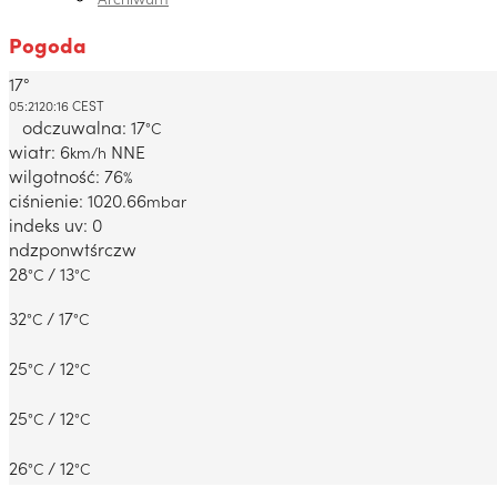
Pogoda
17°
Dabrowa Gornicza, PL
05:21
20:16 CEST
odczuwalna: 17
°C
wiatr: 6
NNE
km/h
wilgotność: 76
%
ciśnienie: 1020.66
mbar
indeks uv: 0
ndz
pon
wt
śr
czw
28
/ 13
°C
°C
32
/ 17
°C
°C
25
/ 12
°C
°C
25
/ 12
°C
°C
26
/ 12
°C
°C