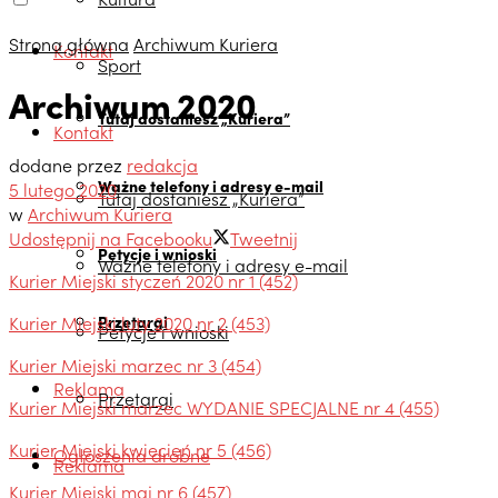
Strona główna
Archiwum Kuriera
Kontakt
Sport
Archiwum 2020
Tutaj dostaniesz „Kuriera”
Kontakt
dodane przez
redakcja
Ważne telefony i adresy e-mail
5 lutego 2020
Tutaj dostaniesz „Kuriera”
w
Archiwum Kuriera
Udostępnij na Facebooku
Tweetnij
Petycje i wnioski
Ważne telefony i adresy e-mail
Kurier Miejski styczeń 2020 nr 1 (452)
Kurier Miejski luty 2020 nr 2 (453)
Przetargi
Petycje i wnioski
Kurier Miejski marzec nr 3 (454)
Reklama
Przetargi
Kurier Miejski marzec WYDANIE SPECJALNE nr 4 (455)
Kurier Miejski kwiecień nr 5 (456)
Ogłoszenia drobne
Reklama
Kurier Miejski maj nr 6 (457)