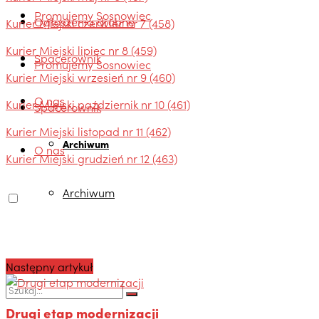
Promujemy Sosnowiec
Ogłoszenia drobne
Kurier Miejski czerwiec nr 7 (458)
Kurier Miejski lipiec nr 8 (459)
Spacerownik
Promujemy Sosnowiec
Kurier Miejski wrzesień nr 9 (460)
O nas
Kurier Miejski październik nr 10 (461)
Spacerownik
Kurier Miejski listopad nr 11 (462)
Archiwum
O nas
Kurier Miejski grudzień nr 12 (463)
Archiwum
Następny artykuł
Drugi etap modernizacji