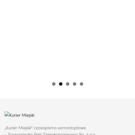
„Kurier Miejski” czasopismo samorządowe
– Sosnowiecka Sieć Szerokopasmowa Sp. z o.o.