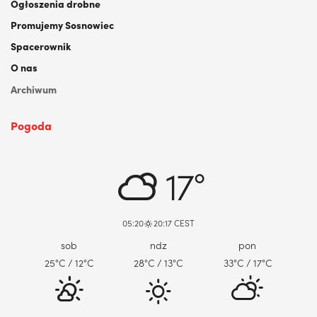
Ogłoszenia drobne
Promujemy Sosnowiec
Spacerownik
O nas
Archiwum
Pogoda
DABROWA GORNICZA, PL
17°
05:20
20:17 CEST
sob
ndz
pon
25
°C
/ 12
°C
28
°C
/ 13
°C
33
°C
/ 17
°C