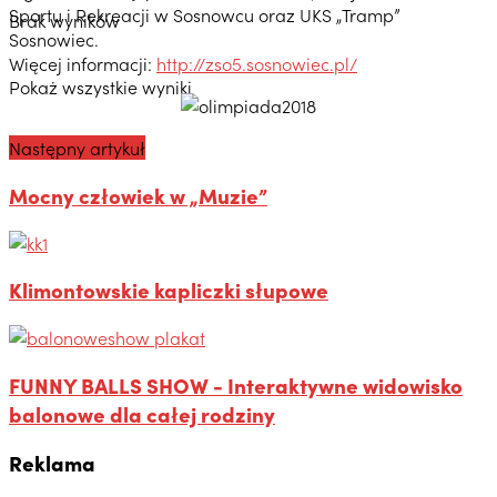
Sportu i Rekreacji w Sosnowcu oraz UKS „Tramp”
Brak wyników
Sosnowiec.
Więcej informacji:
http://zso5.sosnowiec.pl/
Pokaż wszystkie wyniki
Następny artykuł
Mocny człowiek w „Muzie”
Klimontowskie kapliczki słupowe
FUNNY BALLS SHOW - Interaktywne widowisko
balonowe dla całej rodziny
Reklama