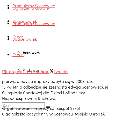
Promujemy Sosnowiec
Ogłoszenia drobne
Spacerownik
Promujemy Sosnowiec
O nas
Spacerownik
Archiwum
O nas
Archiwum
Udostępnij na Facebooku
Tweetnij
pierwsza edycja imprezy odbyła się w 2003 roku
13 kwietnia odbędzie się szesnasta edycja Sosnowieckiej
Olimpiady Sportowej dla Dzieci i Młodzieży
Niepełnosprawnej Ruchowo.
Organizatorami imprezy są Zespół Szkół
Ogólnokształcących nr 5 w Sosnowcu, Miejski Ośrodek