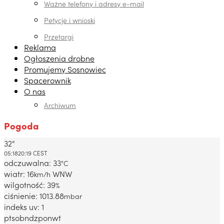
Ważne telefony i adresy e-mail
Petycje i wnioski
Przetargi
Reklama
Ogłoszenia drobne
Promujemy Sosnowiec
Spacerownik
O nas
Archiwum
Pogoda
32°
Dabrowa Gornicza, PL
05:18
20:19 CEST
odczuwalna: 33
°C
wiatr: 16
WNW
km/h
wilgotność: 39
%
ciśnienie: 1013.88
mbar
indeks uv: 1
pt
sob
ndz
pon
wt