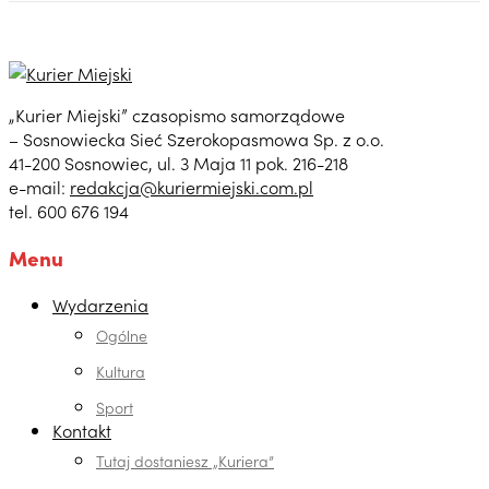
„Kurier Miejski” czasopismo samorządowe
– Sosnowiecka Sieć Szerokopasmowa Sp. z o.o.
41-200 Sosnowiec, ul. 3 Maja 11 pok. 216-218
e-mail:
redakcja@kuriermiejski.com.pl
tel. 600 676 194
Menu
Wydarzenia
Ogólne
Kultura
Sport
Kontakt
Tutaj dostaniesz „Kuriera”