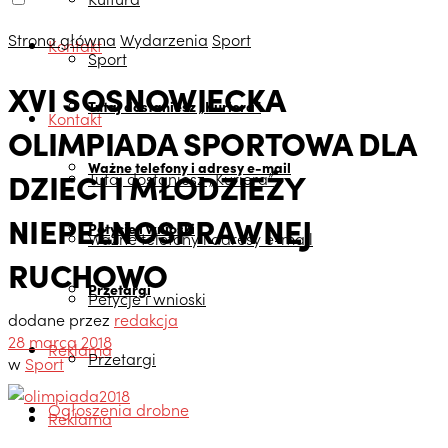
Strona główna
Wydarzenia
Sport
Kontakt
Sport
XVI SOSNOWIECKA
Tutaj dostaniesz „Kuriera”
Kontakt
OLIMPIADA SPORTOWA DLA
Ważne telefony i adresy e-mail
DZIECI I MŁODZIEŻY
Tutaj dostaniesz „Kuriera”
NIEPEŁNOSPRAWNEJ
Petycje i wnioski
Ważne telefony i adresy e-mail
RUCHOWO
Przetargi
Petycje i wnioski
dodane przez
redakcja
28 marca 2018
Reklama
Przetargi
w
Sport
Ogłoszenia drobne
Reklama