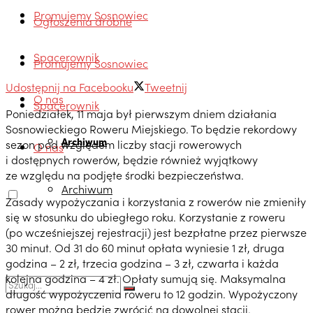
Promujemy Sosnowiec
Ogłoszenia drobne
Spacerownik
Promujemy Sosnowiec
Udostępnij na Facebooku
Tweetnij
O nas
Spacerownik
Poniedziałek, 11 maja był pierwszym dniem działania
Sosnowieckiego Roweru Miejskiego. To będzie rekordowy
Archiwum
sezon pod względem liczby stacji rowerowych
O nas
i dostępnych rowerów, będzie również wyjątkowy
ze względu na podjęte środki bezpieczeństwa.
Archiwum
Zasady wypożyczania i korzystania z rowerów nie zmieniły
się w stosunku do ubiegłego roku. Korzystanie z roweru
(po wcześniejszej rejestracji) jest bezpłatne przez pierwsze
30 minut. Od 31 do 60 minut opłata wyniesie 1 zł, druga
godzina – 2 zł, trzecia godzina – 3 zł, czwarta i każda
kolejna godzina – 4 zł. Opłaty sumują się. Maksymalna
długość wypożyczenia roweru to 12 godzin. Wypożyczony
rower można będzie zwrócić na dowolnej stacji.