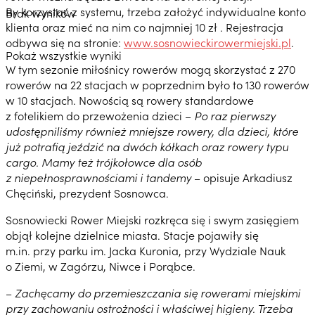
By korzystać z systemu, trzeba założyć indywidualne konto
Brak wyników
klienta oraz mieć na nim co najmniej 10 zł . Rejestracja
odbywa się na stronie:
www.sosnowieckirowermiejski.pl
.
Pokaż wszystkie wyniki
W tym sezonie miłośnicy rowerów mogą skorzystać z 270
rowerów na 22 stacjach w poprzednim było to 130 rowerów
w 10 stacjach. Nowością są rowery standardowe
z fotelikiem do przewożenia dzieci –
Po raz pierwszy
udostępniliśmy również mniejsze rowery, dla dzieci, które
już potrafią jeździć na dwóch kółkach oraz rowery typu
cargo. Mamy też trójkołowce dla osób
z niepełnosprawnościami i tandemy
– opisuje Arkadiusz
Chęciński, prezydent Sosnowca.
Sosnowiecki Rower Miejski rozkręca się i swym zasięgiem
objął kolejne dzielnice miasta. Stacje pojawiły się
m.in. przy parku im. Jacka Kuronia, przy Wydziale Nauk
o Ziemi, w Zagórzu, Niwce i Porąbce.
–
Zachęcamy do przemieszczania się rowerami miejskimi
przy zachowaniu ostrożności i właściwej higieny. Trzeba