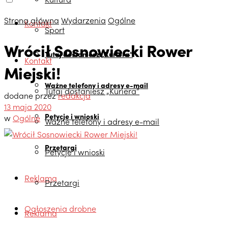
Strona główna
Wydarzenia
Ogólne
Kontakt
Sport
Wrócił Sosnowiecki Rower
Tutaj dostaniesz „Kuriera”
Kontakt
Miejski!
Ważne telefony i adresy e-mail
Tutaj dostaniesz „Kuriera”
dodane przez
redakcja
13 maja 2020
Petycje i wnioski
w
Ogólne
Ważne telefony i adresy e-mail
Przetargi
Petycje i wnioski
Reklama
Przetargi
Ogłoszenia drobne
Reklama