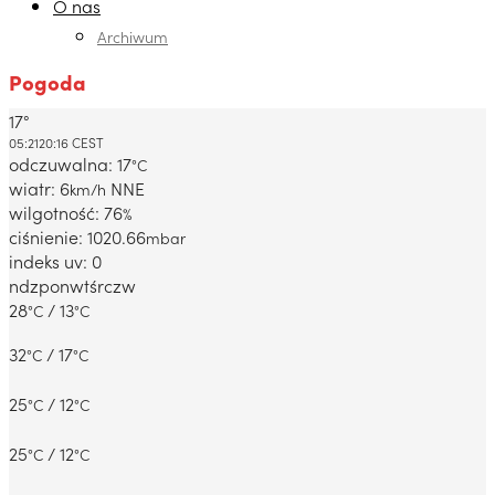
O nas
Archiwum
Pogoda
17°
Dabrowa Gornicza, PL
05:21
20:16 CEST
odczuwalna: 17
°C
wiatr: 6
NNE
km/h
wilgotność: 76
%
ciśnienie: 1020.66
mbar
indeks uv: 0
ndz
pon
wt
śr
czw
28
/ 13
°C
°C
32
/ 17
°C
°C
25
/ 12
°C
°C
25
/ 12
°C
°C