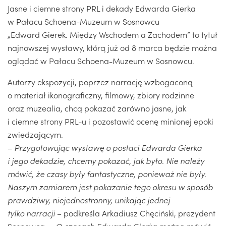
Jasne i ciemne strony PRL i dekady Edwarda Gierka
w Pałacu Schoena-Muzeum w Sosnowcu
„Edward Gierek. Między Wschodem a Zachodem” to tytuł
najnowszej wystawy, którą już od 8 marca będzie można
oglądać w Pałacu Schoena-Muzeum w Sosnowcu.
Autorzy ekspozycji, poprzez narrację wzbogaconą
o materiał ikonograficzny, filmowy, zbiory rodzinne
oraz muzealia, chcą pokazać zarówno jasne, jak
i ciemne strony PRL-u i pozostawić ocenę minionej epoki
zwiedzającym.
–
Przygotowując wystawę o postaci Edwarda Gierka
i jego dekadzie, chcemy pokazać, jak było. Nie należy
mówić, że czasy były fantastyczne, ponieważ nie były.
Naszym zamiarem jest pokazanie tego okresu w sposób
prawdziwy, niejednostronny, unikając jednej
tylko narracji
– podkreśla Arkadiusz Chęciński, prezydent
Sosnowca. –
O czasach Edwarda Gierka można mówić