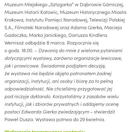
Muzeum Miejskiego „Sztygarka” w Dąbrowie Górniczej,
Muzeum Historii Katowic, Muzeum Historycznego Miasta
Krakowa, Instytutu Pamięci Narodowej, Telewizji Polskiej
S.A., Filmoteki Narodowej oraz Adama Gierka, Macieja
Gadaczka, Marka Janickiego, Dariusza Kindlera.
Wernisaż odbędzie 8 marca. Rozpocznie się
o godz. 18.00. –
Dzwonią do mnie z wieloma pytaniami
dotyczącymi wystawy, zarówno organizacje lewicowe,
jak i prawicowe. Świadomie podjąłem decyzję,
że wystawa nie będzie objęta patronatem żadnej
organizacji, instytucji, ani osoby i biorę za to pełną
odpowiedzialność. Nie chcieliśmy przygotować jej
pod niczyje dyktando. Korzystaliśmy z zasobów wielu
instytucji, jak i zbiorów prywatnych i oddajemy ocenę
postaci Edwarda Gierka zwiedzającym
– stwierdził
Paweł Dusza. Wystawa potrwa do 29 kwietnia.
Wydarzenia
towarzyszące wystawie: