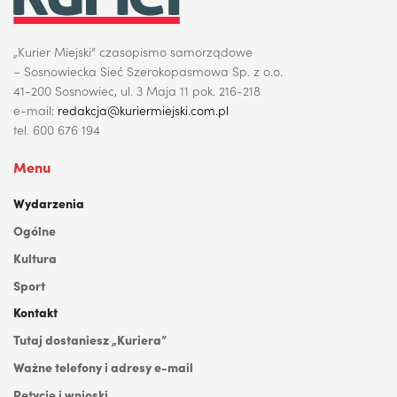
„Kurier Miejski” czasopismo samorządowe
– Sosnowiecka Sieć Szerokopasmowa Sp. z o.o.
41-200 Sosnowiec, ul. 3 Maja 11 pok. 216-218
e-mail:
redakcja@kuriermiejski.com.pl
tel. 600 676 194
Menu
Wydarzenia
Ogólne
Kultura
Sport
Kontakt
Tutaj dostaniesz „Kuriera”
Ważne telefony i adresy e-mail
Petycje i wnioski