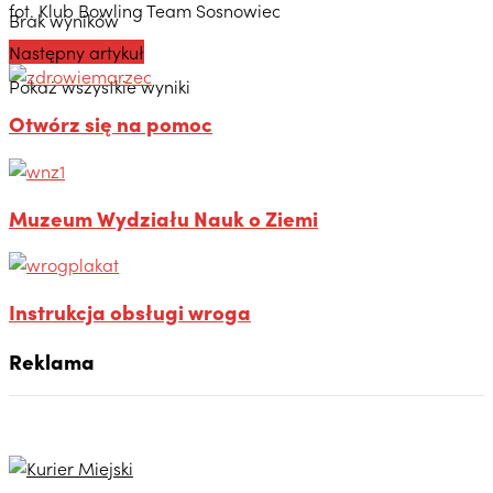
fot. Klub Bowling Team Sosnowiec
Brak wyników
Następny artykuł
Pokaż wszystkie wyniki
Otwórz się na pomoc
Muzeum Wydziału Nauk o Ziemi
Instrukcja obsługi wroga
Reklama