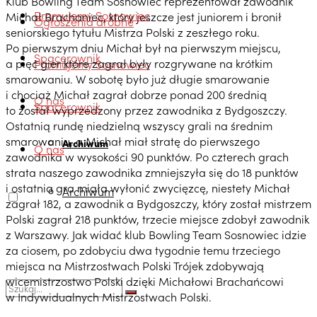
Klub Bowling Team Sosnowiec reprezentował zawodnik
Promujemy Sosnowiec
Michał Brachaniec, który jeszcze jest juniorem i bronił
Ogłoszenia drobne
seniorskiego tytułu Mistrza Polski z zeszłego roku.
Po pierwszym dniu Michał był na pierwszym miejscu,
Spacerownik
a pięć gier które zagrał były rozgrywane na krótkim
Promujemy Sosnowiec
smarowaniu. W sobotę było już długie smarowanie
i chociaż Michał zagrał dobrze ponad 200 średnią
O nas
Spacerownik
to został wyprzedzony przez zawodnika z Bydgoszczy.
Ostatnią rundę niedzielną wszyscy grali na średnim
smarowaniu, a Michał miał stratę do pierwszego
Archiwum
O nas
zawodnika w wysokości 90 punktów. Po czterech grach
strata naszego zawodnika zmniejszyła się do 18 punktów
i ostatnia gra miała wyłonić zwycięzcę, niestety Michał
Archiwum
zagrał 182, a zawodnik a Bydgoszczy, który został mistrzem
Polski zagrał 218 punktów, trzecie miejsce zdobył zawodnik
z Warszawy. Jak widać klub Bowling Team Sosnowiec idzie
za ciosem, po zdobyciu dwa tygodnie temu trzeciego
miejsca na Mistrzostwach Polski Trójek zdobywają
wicemistrzostwo Polski dzięki Michałowi Brachańcowi
w Indywidualnych Mistrzostwach Polski.