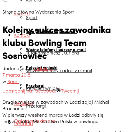
Strona główna
Wydarzenia
Sport
Kontakt
Sport
Kolejny sukces zawodnika
Tutaj dostaniesz „Kuriera”
Kontakt
klubu Bowling Team
Ważne telefony i adresy e-mail
Sosnowiec
Tutaj dostaniesz „Kuriera”
Petycje i wnioski
dodane przez
redakcja
Ważne telefony i adresy e-mail
7 marca 2018
w
Sport
Przetargi
Petycje i wnioski
Udostępnij na Facebooku
Tweetnij
Drugie miejsce w zawodach w Łodzi zajął Michał
Reklama
Przetargi
Brachaniec
W pierwszy weekend marca w Łodzi odbyły się
Ogłoszenia drobne
Indywidualne Mistrzostwa Polski w bowlingu.
Reklama