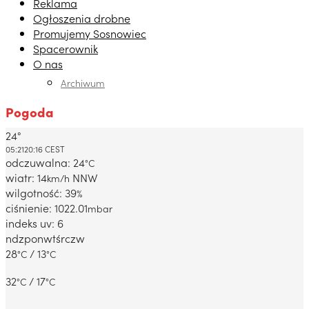
Reklama
Ogłoszenia drobne
Promujemy Sosnowiec
Spacerownik
O nas
Archiwum
Pogoda
24°
Dabrowa Gornicza, PL
05:21
20:16 CEST
odczuwalna: 24
°C
wiatr: 14
NNW
km/h
wilgotność: 39
%
ciśnienie: 1022.01
mbar
indeks uv: 6
ndz
pon
wt
śr
czw
28
/ 13
°C
°C
32
/ 17
°C
°C