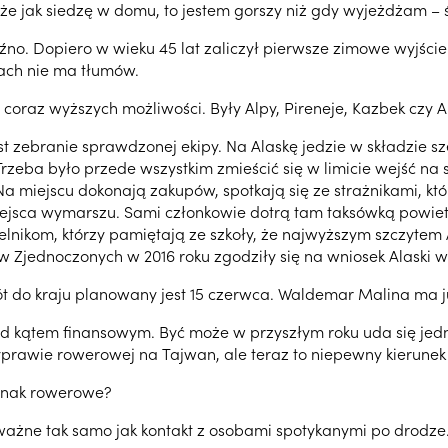
że jak siedzę w domu, to jestem gorszy niż gdy wyjeżdżam – ś
o. Dopiero w wieku 45 lat zaliczył pierwsze zimowe wyjście 
rach nie ma tłumów.
coraz wyższych możliwości. Były Alpy, Pireneje, Kazbek czy 
st zebranie sprawdzonej ekipy. Na Alaskę jedzie w składzie sz
zeba było przede wszystkim zmieścić się w limicie wejść na sz
Na miejscu dokonają zakupów, spotkają się ze strażnikami, k
jsca wymarszu. Sami członkowie dotrą tam taksówką powietrz
elnikom, którzy pamiętają ze szkoły, że najwyższym szczytem 
 Zjednoczonych w 2016 roku zgodziły się na wniosek Alaski w
do kraju planowany jest 15 czerwca. Waldemar Malina ma już
pod kątem finansowym. Być może w przyszłym roku uda się jedn
rawie rowerowej na Tajwan, ale teraz to niepewny kierunek
dnak rowerowe?
ważne tak samo jak kontakt z osobami spotykanymi po drodze. 