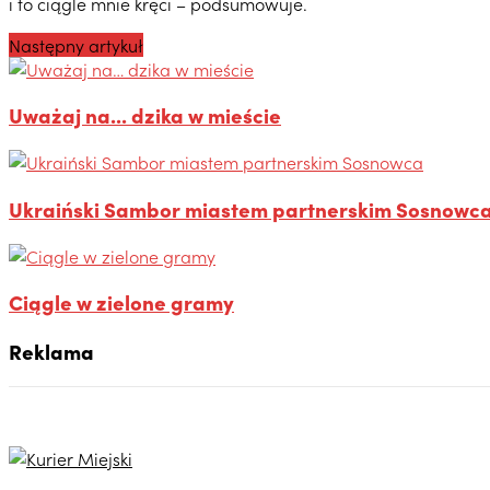
i to ciągle mnie kręci – podsumowuje.
Następny artykuł
Uważaj na... dzika w mieście
Ukraiński Sambor miastem partnerskim Sosnowc
Ciągle w zielone gramy
Reklama