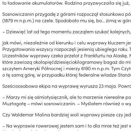
to ładowanie akumulatorów. Rodzina przyzwyczaiła się już, 
Sosnowiczanin przygodę z górami rozpoczął stosunkowo późn
(1879 m n.p.m.) na czele. Spodobało mu się, bo… zimą w gó
– Dziewięć lat od tego momentu zacząłem szukać kolejnych, 
Jak mówi, niezależnie od kierunku i celu wyprawy kluczem je
Przygotowania wszyscy rozpoczęli jesienią ubiegłego roku. Tr
Uczestników wyprawy czeka przelot z Frankfurtu na Alaskę. 
które zawiozą okołopięćdziesięciokilogramowy bagaż do mie
szczytem Ameryki Północnej i mierzy 6190 m n.p.m. Tym Czyt
o tę samą górę, w przypadku której federalne władze Stanów
Sześcioosobowa ekipa na wyprawę wyrusza 23 maja. Powrót 
– Marzy mi się ośmiotysięcznik, ale to marzenie nierealne 
Muztagatę – mówi sosnowiczanin. – Myślałem również o wyp
Czy Waldemar Malina bardziej woli wyprawy piesze czy je
– Na wyprawie rowerowej jestem sam i to dla mnie też jest 