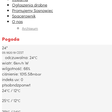
Ogłoszenia drobne
Promujemy Sosnowiec
Spacerownik
O nas
Archiwum
Pogoda
24°
Dabrowa Gornicza, PL
05:18
20:19 CEST
odczuwalna: 24
°C
wiatr: 6
W
km/h
wilgotność: 66
%
ciśnienie: 1015.58
mbar
indeks uv: 0
pt
sob
ndz
pon
wt
24
/ 12
°C
°C
25
/ 12
°C
°C
29
/ 14
°C
°C