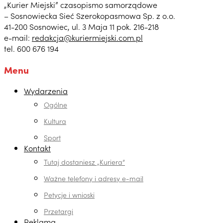
„Kurier Miejski” czasopismo samorządowe
– Sosnowiecka Sieć Szerokopasmowa Sp. z o.o.
41-200 Sosnowiec, ul. 3 Maja 11 pok. 216-218
e-mail:
redakcja@kuriermiejski.com.pl
tel. 600 676 194
Menu
Wydarzenia
Ogólne
Kultura
Sport
Kontakt
Tutaj dostaniesz „Kuriera”
Ważne telefony i adresy e-mail
Petycje i wnioski
Przetargi
Reklama