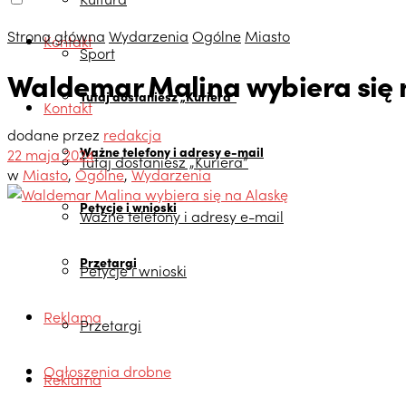
Strona główna
Wydarzenia
Ogólne
Miasto
Kontakt
Sport
Waldemar Malina wybiera się 
Tutaj dostaniesz „Kuriera”
Kontakt
dodane przez
redakcja
Ważne telefony i adresy e-mail
22 maja 2024
Tutaj dostaniesz „Kuriera”
w
Miasto
,
Ogólne
,
Wydarzenia
Petycje i wnioski
Ważne telefony i adresy e-mail
Przetargi
Petycje i wnioski
Reklama
Przetargi
Ogłoszenia drobne
Reklama