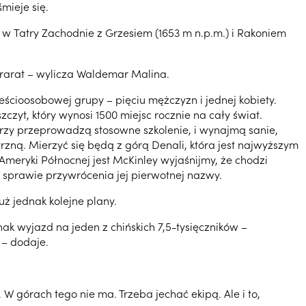
mieje się.
w Tatry Zachodnie z Grzesiem (1653 m n.p.m.) i Rakoniem
Ararat – wylicza Waldemar Malina.
eścioosobowej grupy – pięciu mężczyzn i jednej kobiety.
czyt, który wynosi 1500 miejsc rocznie na cały świat.
tórzy przeprowadzą stosowne szkolenie, i wynajmą sanie,
ną. Mierzyć się będą z górą Denali, która jest najwyższym
Ameryki Północnej jest McKinley wyjaśnijmy, że chodzi
 sprawie przywrócenia jej pierwotnej nazwy.
 jednak kolejne plany.
ak wyjazd na jeden z chińskich 7,5-tysięczników –
 – dodaje.
W górach tego nie ma. Trzeba jechać ekipą. Ale i to,