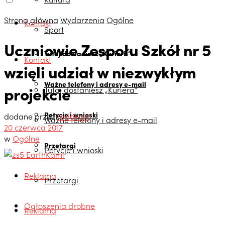
Strona główna
Wydarzenia
Ogólne
Kontakt
Sport
Uczniowie Zespołu Szkół nr 5
Tutaj dostaniesz „Kuriera”
Kontakt
wzięli udział w niezwykłym
Ważne telefony i adresy e-mail
projekcie
Tutaj dostaniesz „Kuriera”
Petycje i wnioski
dodane przez
redakcja
Ważne telefony i adresy e-mail
20 czerwca 2017
w
Ogólne
Przetargi
Petycje i wnioski
Reklama
Przetargi
Ogłoszenia drobne
Reklama