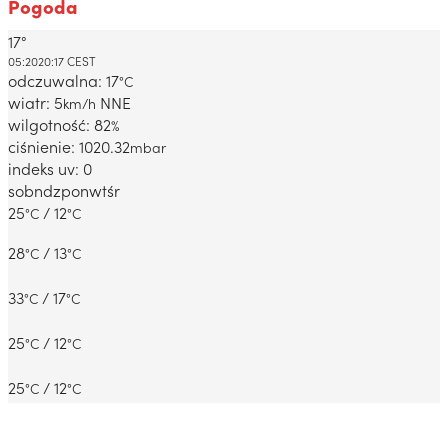
Pogoda
17°
Dabrowa Gornicza, PL
05:20
20:17 CEST
odczuwalna: 17
°C
wiatr: 5
NNE
km/h
wilgotność: 82
%
ciśnienie: 1020.32
mbar
indeks uv: 0
sob
ndz
pon
wt
śr
25
/ 12
°C
°C
28
/ 13
°C
°C
33
/ 17
°C
°C
25
/ 12
°C
°C
25
/ 12
°C
°C