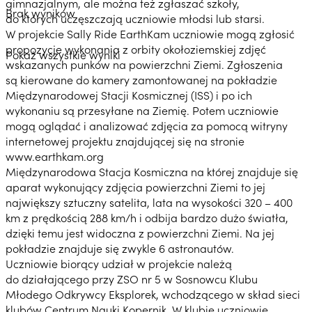
gimnazjalnym, ale można też zgłaszać szkoły,
Brak wyników
do których uczęszczają uczniowie młodsi lub starsi.
W projekcie Sally Ride EarthKam uczniowie mogą zgłosić
propozycje wykonania z orbity okołoziemskiej zdjęć
Pokaż wszystkie wyniki
wskazanych punków na powierzchni Ziemi. Zgłoszenia
są kierowane do kamery zamontowanej na pokładzie
Międzynarodowej Stacji Kosmicznej (ISS) i po ich
wykonaniu są przesyłane na Ziemię. Potem uczniowie
mogą oglądać i analizować zdjęcia za pomocą witryny
internetowej projektu znajdującej się na stronie
www.earthkam.org
Międzynarodowa Stacja Kosmiczna na której znajduje się
aparat wykonujący zdjęcia powierzchni Ziemi to jej
największy sztuczny satelita, lata na wysokości 320 – 400
km z prędkością 288 km/h i odbija bardzo dużo światła,
dzięki temu jest widoczna z powierzchni Ziemi. Na jej
pokładzie znajduje się zwykle 6 astronautów.
Uczniowie biorący udział w projekcie należą
do działającego przy ZSO nr 5 w Sosnowcu Klubu
Młodego Odkrywcy Eksplorek, wchodzącego w skład sieci
klubów Centrum Nauki Kopernik. W klubie uczniowie