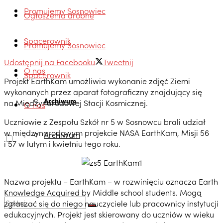
Promujemy Sosnowiec
Ogłoszenia drobne
Spacerownik
Promujemy Sosnowiec
Udostępnij na Facebooku
Tweetnij
O nas
Spacerownik
Projekt EarthKam umożliwia wykonanie zdjęć Ziemi
wykonanych przez aparat fotograficzny znajdujący się
Archiwum
na Międzynarodowej Stacji Kosmicznej.
O nas
Uczniowie z Zespołu Szkół nr 5 w Sosnowcu brali udział
w międzynarodowym projekcie NASA EarthKam, Misji 56
Archiwum
i 57 w lutym i kwietniu tego roku.
Nazwa projektu – EarthKam – w rozwinięciu oznacza Earth
Knowledge Acquired by Middle school students. Mogą
zgłaszać się do niego nauczyciele lub pracownicy instytucji
edukacyjnych. Projekt jest skierowany do uczniów w wieku