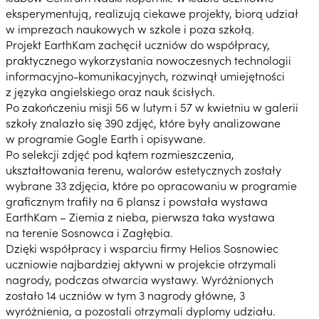
eksperymentują, realizują ciekawe projekty, biorą udział
w imprezach naukowych w szkole i poza szkołą.
Projekt EarthKam zachęcił uczniów do współpracy,
praktycznego wykorzystania nowoczesnych technologii
informacyjno-komunikacyjnych, rozwinął umiejętności
z języka angielskiego oraz nauk ścisłych.
Po zakończeniu misji 56 w lutym i 57 w kwietniu w galerii
szkoły znalazło się 390 zdjęć, które były analizowane
w programie Gogle Earth i opisywane.
Po selekcji zdjęć pod kątem rozmieszczenia,
ukształtowania terenu, walorów estetycznych zostały
wybrane 33 zdjęcia, które po opracowaniu w programie
graficznym trafiły na 6 plansz i powstała wystawa
EarthKam – Ziemia z nieba, pierwsza taka wystawa
na terenie Sosnowca i Zagłębia.
Dzięki współpracy i wsparciu firmy Helios Sosnowiec
uczniowie najbardziej aktywni w projekcie otrzymali
nagrody, podczas otwarcia wystawy. Wyróżnionych
zostało 14 uczniów w tym 3 nagrody główne, 3
wyróżnienia, a pozostali otrzymali dyplomy udziału.