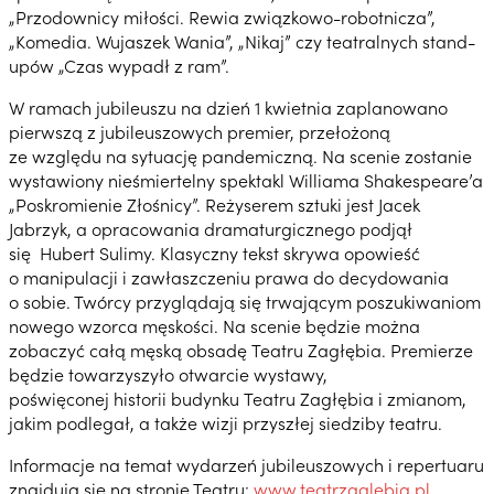
„Przodownicy miłości. Rewia związkowo-robotnicza”,
„Komedia. Wujaszek Wania”, „Nikaj” czy teatralnych stand-
upów „Czas wypadł z ram”.
W ramach jubileuszu na dzień 1 kwietnia zaplanowano
pierwszą z jubileuszowych premier, przełożoną
ze względu na sytuację pandemiczną. Na scenie zostanie
wystawiony nieśmiertelny spektakl Williama Shakespeare’a
„Poskromienie Złośnicy”. Reżyserem sztuki jest Jacek
Jabrzyk, a opracowania dramaturgicznego podjął
się Hubert Sulimy. Klasyczny tekst skrywa opowieść
o manipulacji i zawłaszczeniu prawa do decydowania
o sobie. Twórcy przyglądają się trwającym poszukiwaniom
nowego wzorca męskości. Na scenie będzie można
zobaczyć całą męską obsadę Teatru Zagłębia. Premierze
będzie towarzyszyło otwarcie wystawy,
poświęconej historii budynku Teatru Zagłębia i zmianom,
jakim podlegał, a także wizji przyszłej siedziby teatru.
Informacje na temat wydarzeń jubileuszowych i repertuaru
znajdują się na stronie Teatru:
www.teatrzaglebia.pl
.