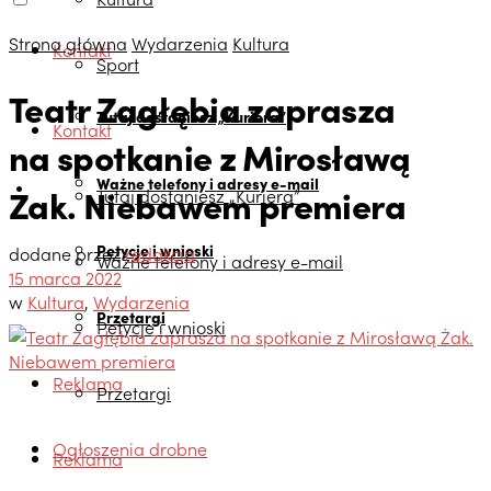
Strona główna
Wydarzenia
Kultura
Kontakt
Sport
Teatr Zagłębia zaprasza
Tutaj dostaniesz „Kuriera”
Kontakt
na spotkanie z Mirosławą
Ważne telefony i adresy e-mail
Żak. Niebawem premiera
Tutaj dostaniesz „Kuriera”
Petycje i wnioski
dodane przez
redakcja
Ważne telefony i adresy e-mail
15 marca 2022
w
Kultura
,
Wydarzenia
Przetargi
Petycje i wnioski
Reklama
Przetargi
Ogłoszenia drobne
Reklama