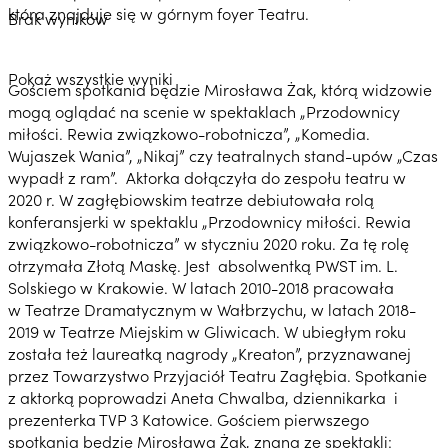
która znajduje się w górnym foyer Teatru.
Brak wyników
Pokaż wszystkie wyniki
Gościem spotkania będzie Mirosława Żak, którą widzowie
mogą oglądać na scenie w spektaklach „Przodownicy
miłości. Rewia związkowo-robotnicza”, „Komedia.
Wujaszek Wania”, „Nikaj” czy teatralnych stand-upów „Czas
wypadł z ram”. Aktorka dołączyła do zespołu teatru w
2020 r. W zagłębiowskim teatrze debiutowała rolą
konferansjerki w spektaklu „Przodownicy miłości. Rewia
związkowo-robotnicza” w styczniu 2020 roku. Za tę rolę
otrzymała Złotą Maskę. Jest absolwentką PWST im. L.
Solskiego w Krakowie. W latach 2010-2018 pracowała
w Teatrze Dramatycznym w Wałbrzychu, w latach 2018-
2019 w Teatrze Miejskim w Gliwicach. W ubiegłym roku
została też laureatką nagrody „Kreaton”, przyznawanej
przez Towarzystwo Przyjaciół Teatru Zagłębia. Spotkanie
z aktorką poprowadzi Aneta Chwalba, dziennikarka i
prezenterka TVP 3 Katowice. Gościem pierwszego
spotkania będzie Mirosława Żak, znana ze spektakli: