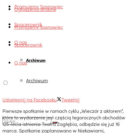
Promujemy Sosnowiec
Ogłoszenia drobne
Spacerownik
Promujemy Sosnowiec
O nas
Spacerownik
Archiwum
O nas
Archiwum
Udostępnij na Facebooku
Tweetnij
Pierwsze spotkanie w ramach cyklu „Wieczór z aktorem”,
które to wydarzenie jest częścią tegorocznych obchodów
125-lecia istnienia Teatru Zagłębia, odbędzie się już 16
marca. Spotkanie zaplanowano w Niekawiarni,