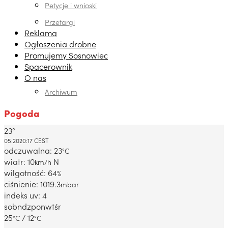
Petycje i wnioski
Przetargi
Reklama
Ogłoszenia drobne
Promujemy Sosnowiec
Spacerownik
O nas
Archiwum
Pogoda
23°
Dabrowa Gornicza, PL
05:20
20:17 CEST
odczuwalna: 23
°C
wiatr: 10
N
km/h
wilgotność: 64
%
ciśnienie: 1019.3
mbar
indeks uv: 4
sob
ndz
pon
wt
śr
25
/ 12
°C
°C