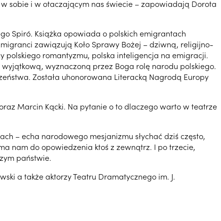
nić w sobie i w otaczającym nas świecie – zapowiadają Dorota
ego Spiró. Książka opowiada o polskich emigrantach
migranci zawiązują Koło Sprawy Bożej – dziwną, religijno-
y polskiego romantyzmu, polska inteligencja na emigracji.
ą w wyjątkową, wyznaczoną przez Boga rolę narodu polskiego.
ęczeństwa. Została uhonorowana Literacką Nagrodą Europy
ki oraz Marcin Kącki. Na pytanie o to dlaczego warto w teatrze
twach – echa narodowego mesjanizmu słychać dziś często,
a nam do opowiedzenia ktoś z zewnątrz. I po trzecie,
szym państwie.
wski a także aktorzy Teatru Dramatycznego im. J.