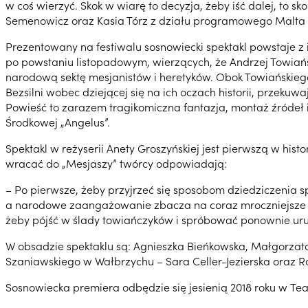
w coś wierzyć. Skok w wiarę to decyzja, żeby iść dalej, to 
Semenowicz oraz Kasia Tórz z działu programowego Malta F
Prezentowany na festiwalu sosnowiecki spektakl powstaje z 
po powstaniu listopadowym, wierzących, że Andrzej Towiańsk
narodową sektę mesjanistów i heretyków. Obok Towiańskiego, 
Bezsilni wobec dziejącej się na ich oczach historii, przeku
Powieść to zarazem tragikomiczna fantazja, montaż źródeł 
Środkowej „Angelus”.
Spektakl w reżyserii Anety Groszyńskiej jest pierwszą w histo
wracać do „Mesjaszy” twórcy odpowiadają:
– Po pierwsze, żeby przyjrzeć się sposobom dziedziczenia 
a narodowe zaangażowanie zbacza na coraz mroczniejsze ści
żeby pójść w ślady towiańczyków i spróbować ponownie uru
W obsadzie spektaklu są: Agnieszka Bieńkowska, Małgorzata 
Szaniawskiego w Wałbrzychu – Sara Celler-Jezierska oraz R
Sosnowiecka premiera odbędzie się jesienią 2018 roku w Tea