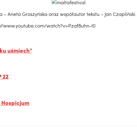
a – Aneta Groszyńska oraz współautor tekstu – Jan Czapliński /
ps://www.youtube.com/watch?v=Pzaf8uhn-I0
cku uśmiech”
P 22
a Hospicjum