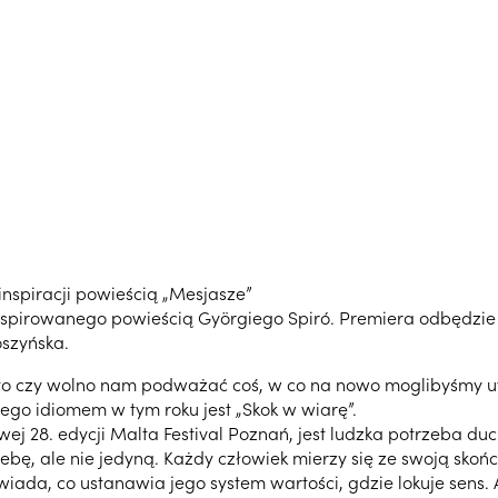
inspiracji powieścią „Mesjasze”
inspirowanego powieścią Györgiego Spiró. Premiera odbędzie
oszyńska.
, to czy wolno nam podważać coś, w co na nowo moglibyśmy uw
rego idiomem w tym roku jest „Skok w wiarę”.
j 28. edycji Malta Festival Poznań, jest ludzka potrzeba duc
ebę, ale nie jedyną. Każdy człowiek mierzy się ze swoją skoń
owiada, co ustanawia jego system wartości, gdzie lokuje sens.