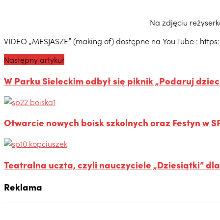
Na zdjęciu reżyserk
VIDEO „MESJASZE” (making of) dostępne na You Tube : htt
Następny artykuł
W Parku Sieleckim odbył się piknik „Podaruj dzie
Otwarcie nowych boisk szkolnych oraz Festyn w S
Teatralna uczta, czyli nauczyciele „Dziesiątki” dl
Reklama