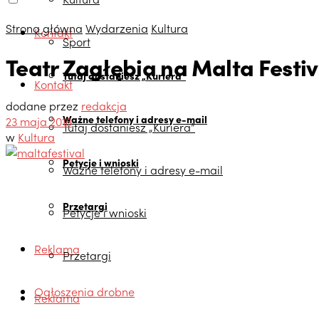
Strona główna
Wydarzenia
Kultura
Kontakt
Sport
Teatr Zagłębia na Malta Festi
Tutaj dostaniesz „Kuriera”
Kontakt
dodane przez
redakcja
Ważne telefony i adresy e-mail
23 maja 2018
Tutaj dostaniesz „Kuriera”
w
Kultura
Petycje i wnioski
Ważne telefony i adresy e-mail
Przetargi
Petycje i wnioski
Reklama
Przetargi
Ogłoszenia drobne
Reklama