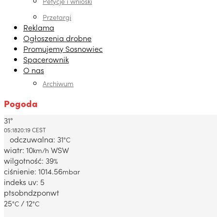
Petycje i wnioski
Przetargi
Reklama
Ogłoszenia drobne
Promujemy Sosnowiec
Spacerownik
O nas
Archiwum
Pogoda
31°
Dabrowa Gornicza, PL
05:18
20:19 CEST
odczuwalna: 31
°C
wiatr: 10
WSW
km/h
wilgotność: 39
%
ciśnienie: 1014.56
mbar
indeks uv: 5
pt
sob
ndz
pon
wt
25
/ 12
°C
°C