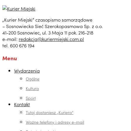
„Kurier Miejski” czasopismo samorządowe
– Sosnowiecka Sieć Szerokopasmowa Sp. z o.o.
41-200 Sosnowiec, ul. 3 Maja 11 pok. 216-218
e-mail:
redakcja@kuriermiejski.com.pl
tel. 600 676 194
Menu
Wydarzenia
Ogólne
Kultura
Sport
Kontakt
Tutaj dostaniesz „Kuriera”
Ważne telefony i adresy e-mail