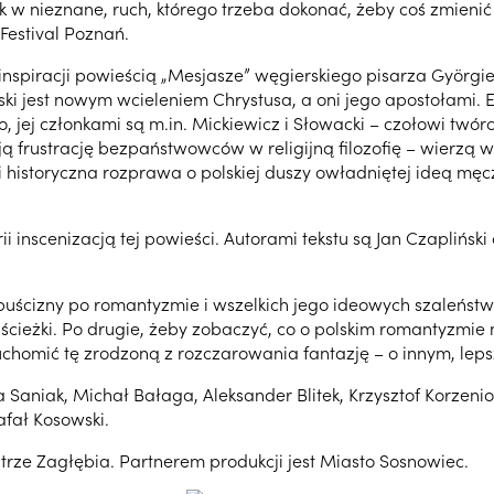
skok w nieznane, ruch, którego trzeba dokonać, żeby coś zmie
estival Poznań.
inspiracji powieścią „Mesjasze” węgierskiego pisarza Györgi
i jest nowym wcieleniem Chrystusa, a oni jego apostołami. E
jej członkami są m.in. Mickiewicz i Słowacki – czołowi twórc
wają frustrację bezpaństwowców w religijną filozofię – wierz
i historyczna rozprawa o polskiej duszy owładniętej ideą m
rii inscenizacją tej powieści. Autorami tekstu są Jan Czaplińs
spuścizny po romantyzmie i wszelkich jego ideowych szaleńs
eżki. Po drugie, żeby zobaczyć, co o polskim romantyzmie m
chomić tę zrodzoną z rozczarowania fantazję – o innym, lep
Saniak, Michał Bałaga, Aleksander Blitek, Krzysztof Korzenio
afał Kosowski.
trze Zagłębia. Partnerem produkcji jest Miasto Sosnowiec.