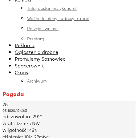
Tutaj dostaniesz „Kuriera”
Ważne telefony i adresy e-mail
Petycje i wnioski
Przetargi
Reklama
Ogłoszenia drobne
Promujemy Sosnowiec
Spacerownik
O nas
Archiwum
Pogoda
28°
Dabrowa Gornicza, PL
05:18
20:19 CEST
odczuwalna: 29
°C
wiatr: 13
NW
km/h
wilgotność: 49
%
ciśnienie: 1014.22
mbar