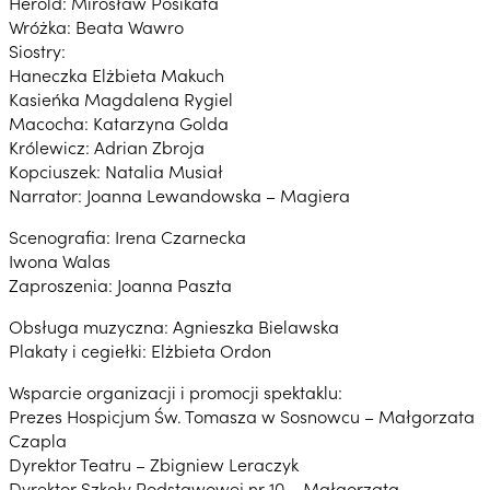
Herold: Mirosław Posikata
Wróżka: Beata Wawro
Siostry:
Haneczka Elżbieta Makuch
Kasieńka Magdalena Rygiel
Macocha: Katarzyna Golda
Królewicz: Adrian Zbroja
Kopciuszek: Natalia Musiał
Narrator: Joanna Lewandowska – Magiera
Scenografia: Irena Czarnecka
Iwona Walas
Zaproszenia: Joanna Paszta
Obsługa muzyczna: Agnieszka Bielawska
Plakaty i cegiełki: Elżbieta Ordon
Wsparcie organizacji i promocji spektaklu:
Prezes Hospicjum Św. Tomasza w Sosnowcu – Małgorzata
Czapla
Dyrektor Teatru – Zbigniew Leraczyk
Dyrektor Szkoły Podstawowej nr 10 – Małgorzata