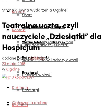
Strona główna
Wydarzenia
Ogólne
Kontakt
Sport
Teatralna uczta, czyli
Tutaj dostaniesz „Kuriera”
Kontakt
nauczyciele „Dziesiątki” dla
Ważne telefony i adresy e-mail
Hospicjum
Tutaj dostaniesz „Kuriera”
Petycje i wnioski
dodane przez
redakcja
Ważne telefony i adresy e-mail
23 maja 2018
w
Ogólne
Przetargi
Petycje i wnioski
Reklama
Przetargi
Ogłoszenia drobne
Reklama