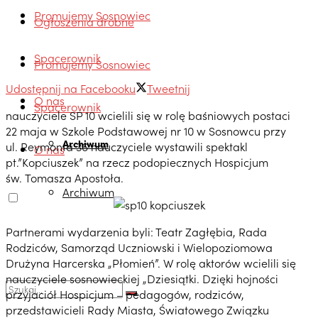
Promujemy Sosnowiec
Ogłoszenia drobne
Spacerownik
Promujemy Sosnowiec
Udostępnij na Facebooku
Tweetnij
O nas
Spacerownik
nauczyciele SP 10 wcielili się w rolę baśniowych postaci
22 maja w Szkole Podstawowej nr 10 w Sosnowcu przy
Archiwum
ul. Reymonta 36 nauczyciele wystawili spektakl
O nas
pt.”Kopciuszek” na rzecz podopiecznych Hospicjum
św. Tomasza Apostoła.
Archiwum
Partnerami wydarzenia byli: Teatr Zagłębia, Rada
Rodziców, Samorząd Uczniowski i Wielopoziomowa
Drużyna Harcerska „Płomień”. W rolę aktorów wcielili się
nauczyciele sosnowieckiej „Dziesiątki. Dzięki hojności
przyjaciół Hospicjum – pedagogów, rodziców,
przedstawicieli Rady Miasta, Światowego Związku