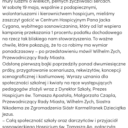
mury ludźmi o wielkich, pełnych życzliwości sercach.
W sobotę 19 maja, wspólnie z podopiecznymi,
wolontariuszami i kierownictwem hospicjum, mieliśmy
zaszczyt gościć w Centrum Hospicyjnym Pana Jacka
Cygana, wybitnego sosnowiczanina, który od lat wspiera
kampanię przekazania 1 procentu podatku dochodowego
na rzecz tak bliskiego nam stowarzyszenia. To ważne
chwile, które pokazują, że to co robimy ma wymiar
ponadczasowy – po przedstawieniu mówił Wilhelm Zych,
Przewodniczący Rady Miasta.
Odsłonę pierwszą bajki poprzedziły ponad dwumiesięczne
próby, przygotowanie scenariusza, rekwizytów, koncepcji
scenograficznej i kostiumowej. Wyrazy uznania dla
społeczności szkolnej i kwiaty na ręce występujących
pedagogów złożyli wraz z Dyrektor Szkoły, Prezes
Hospicjum św. Tomasza Apostoła, Małgorzata Czapla,
Przewodniczący Rady Miasta, Wilhelm Zych, Siostra
Nikodema ze Zgromadzenia Sióstr Karmelitanek Dzieciątka
Jezus.
– Całą społeczność szkoły oraz darczyńców i przyjaciół
sosnowieckiego Hospicjum św. Tomasza Ap. połączyła