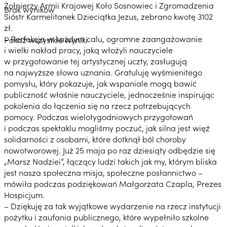
Żołnierzy Armii Krajowej Koło Sosnowiec i Zgromadzenia
Brak wyników
Sióstr Karmelitanek Dzieciątka Jezus, zebrano kwotę 3102
zł.
– Perfekcja w każdym calu, ogromne zaangażowanie
Pokaż wszystkie wyniki
i wielki nakład pracy, jaką włożyli nauczyciele
w przygotowanie tej artystycznej uczty, zasługują
na najwyższe słowa uznania. Gratuluję wyśmienitego
pomysłu, który pokazuje, jak wspaniale mogą bawić
publiczność właśnie nauczyciele, jednocześnie inspirując
pokolenia do łączenia się na rzecz potrzebujących
pomocy. Podczas wielotygodniowych przygotowań
i podczas spektaklu mogliśmy poczuć, jak silna jest więź
solidarności z osobami, które dotknął ból choroby
nowotworowej. Już 25 maja po raz dziesiąty odbędzie się
„Marsz Nadziei”, łączący ludzi takich jak my, którym bliska
jest nasza społeczna misja, społeczne posłannictwo –
mówiła podczas podziękowań Małgorzata Czapla, Prezes
Hospicjum.
– Dziękuję za tak wyjątkowe wydarzenie na rzecz instytucji
pożytku i zaufania publicznego, które wypełniło szkolne