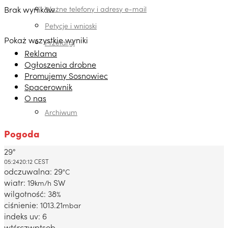
Brak wyników
Ważne telefony i adresy e-mail
Petycje i wnioski
Pokaż wszystkie wyniki
Przetargi
Reklama
Ogłoszenia drobne
Promujemy Sosnowiec
Spacerownik
O nas
Archiwum
Pogoda
29°
Dabrowa Gornicza, PL
05:24
20:12 CEST
odczuwalna: 29
°C
wiatr: 19
SW
km/h
wilgotność: 38
%
ciśnienie: 1013.21
mbar
indeks uv: 6
wt
śr
czw
pt
sob