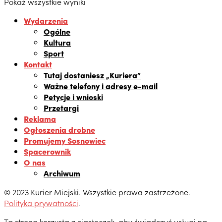
Pokaż wszystkie wyniki
Wydarzenia
Ogólne
Kultura
Sport
Kontakt
Tutaj dostaniesz „Kuriera”
Ważne telefony i adresy e-mail
Petycje i wnioski
Przetargi
Reklama
Ogłoszenia drobne
Promujemy Sosnowiec
Spacerownik
O nas
Archiwum
© 2023 Kurier Miejski. Wszystkie prawa zastrzeżone.
Polityka prywatności
.
Ta strona korzysta z ciasteczek, aby świadczyć usługi na