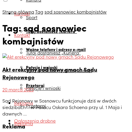
Strona główna
Tag
sąd sosnowiec kombajnistów
Kontakt
Sport
Tag:
sąd sosnowiec
Tutaj dostaniesz „Kuriera”
Kontakt
kombajnistów
Ważne telefony i adresy e-mail
Tutaj dostaniesz „Kuriera”
Petycje i wnioski
Akt erekcyjny pod nowy gmach Sądu
Ważne telefony i adresy e-mail
Rejonowego
Przetargi
Petycje i wnioski
20 marca 2023
Sąd Rejonowy w Sosnowcu funkcjonuje dziś w dwóch
Reklama
Przetargi
siedzibach – w Pałacu Oskara Schoena przy ul. 1 Maja i
dawnych ...
Ogłoszenia drobne
Reklama
Reklama