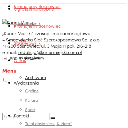
Promujemy Sosnowiec
Ogłoszenia drobne
Spacerownik
Promujemy Sosnowiec
„Kurier Miejski” czasopismo samorządowe
– Sosnowiecka Sieć Szerokopasmowa Sp. z o.o.
O nas
Spacerownik
41-200 Sosnowiec, ul. 3 Maja 11 pok. 216-218
e-mail:
redakcja@kuriermiejski.com.pl
Archiwum
tel. 600 676 194
O nas
Menu
Archiwum
Wydarzenia
Ogólne
Kultura
Sport
Kontakt
Tutaj dostaniesz „Kuriera”