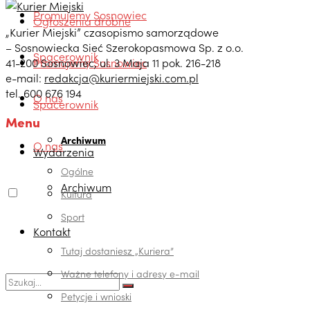
Promujemy Sosnowiec
Ogłoszenia drobne
„Kurier Miejski” czasopismo samorządowe
– Sosnowiecka Sieć Szerokopasmowa Sp. z o.o.
Spacerownik
41-200 Sosnowiec, ul. 3 Maja 11 pok. 216-218
Promujemy Sosnowiec
e-mail:
redakcja@kuriermiejski.com.pl
tel. 600 676 194
O nas
Spacerownik
Menu
Archiwum
O nas
Wydarzenia
Ogólne
Archiwum
Kultura
Sport
Kontakt
Tutaj dostaniesz „Kuriera”
Ważne telefony i adresy e-mail
Petycje i wnioski