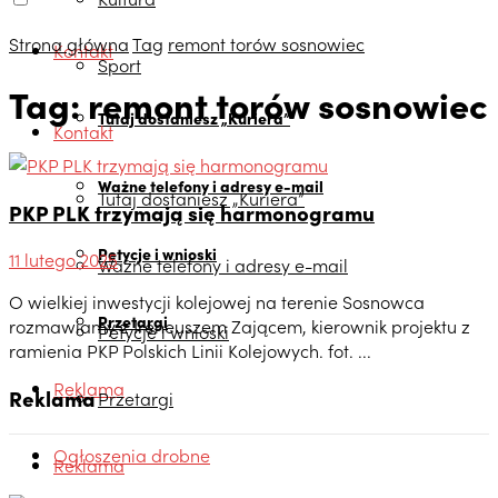
Strona główna
Tag
remont torów sosnowiec
Kontakt
Sport
Tag:
remont torów sosnowiec
Tutaj dostaniesz „Kuriera”
Kontakt
Ważne telefony i adresy e-mail
Tutaj dostaniesz „Kuriera”
PKP PLK trzymają się harmonogramu
Petycje i wnioski
11 lutego 2025
Ważne telefony i adresy e-mail
O wielkiej inwestycji kolejowej na terenie Sosnowca
Przetargi
rozmawiamy z Ireneuszem Zającem, kierownik projektu z
Petycje i wnioski
ramienia PKP Polskich Linii Kolejowych. fot. ...
Reklama
Reklama
Przetargi
Ogłoszenia drobne
Reklama