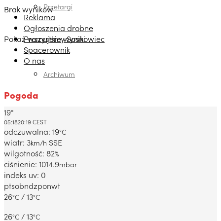
Przetargi
Brak wyników
Reklama
Ogłoszenia drobne
Pokaż wszystkie wyniki
Promujemy Sosnowiec
Spacerownik
O nas
Archiwum
Pogoda
19°
Dabrowa Gornicza, PL
05:18
20:19 CEST
odczuwalna: 19
°C
wiatr: 3
SSE
km/h
wilgotność: 82
%
ciśnienie: 1014.9
mbar
indeks uv: 0
pt
sob
ndz
pon
wt
26
/ 13
°C
°C
26
/ 13
°C
°C