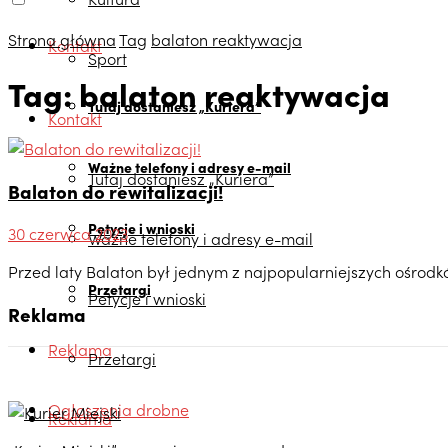
Strona główna
Tag
balaton reaktywacja
Kontakt
Sport
Tag:
balaton reaktywacja
Tutaj dostaniesz „Kuriera”
Kontakt
Ważne telefony i adresy e-mail
Tutaj dostaniesz „Kuriera”
Balaton do rewitalizacji!
Petycje i wnioski
30 czerwca 2023
Ważne telefony i adresy e-mail
Przed laty Balaton był jednym z najpopularniejszych ośrodk
Przetargi
Petycje i wnioski
Reklama
Reklama
Przetargi
Ogłoszenia drobne
Reklama