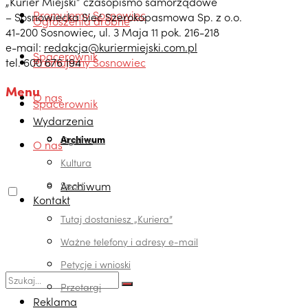
„Kurier Miejski” czasopismo samorządowe
Promujemy Sosnowiec
– Sosnowiecka Sieć Szerokopasmowa Sp. z o.o.
Ogłoszenia drobne
41-200 Sosnowiec, ul. 3 Maja 11 pok. 216-218
e-mail:
redakcja@kuriermiejski.com.pl
Spacerownik
tel. 600 676 194
Promujemy Sosnowiec
Menu
O nas
Spacerownik
Wydarzenia
Archiwum
Ogólne
O nas
Kultura
Archiwum
Sport
Kontakt
Tutaj dostaniesz „Kuriera”
Ważne telefony i adresy e-mail
Petycje i wnioski
Przetargi
Reklama