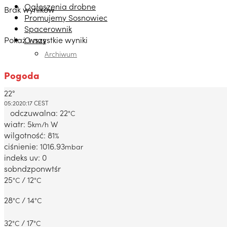
Ogłoszenia drobne
Brak wyników
Promujemy Sosnowiec
Spacerownik
Pokaż wszystkie wyniki
O nas
Archiwum
Pogoda
22°
Dabrowa Gornicza, PL
05:20
20:17 CEST
odczuwalna: 22
°C
wiatr: 5
W
km/h
wilgotność: 81
%
ciśnienie: 1016.93
mbar
indeks uv: 0
sob
ndz
pon
wt
śr
25
/ 12
°C
°C
28
/ 14
°C
°C
32
/ 17
°C
°C