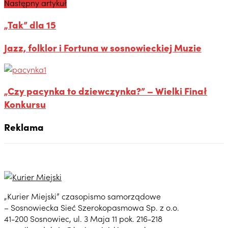
Następny artykuł
„Tak” dla 15
Jazz, folklor i Fortuna w sosnowieckiej Muzie
„Czy pacynka to dziewczynka?” – Wielki Finał
Konkursu
Reklama
„Kurier Miejski” czasopismo samorządowe
– Sosnowiecka Sieć Szerokopasmowa Sp. z o.o.
41-200 Sosnowiec, ul. 3 Maja 11 pok. 216-218