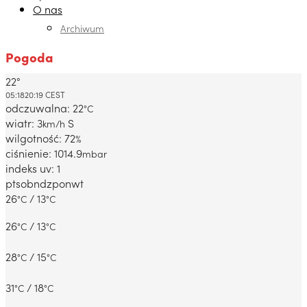
O nas
Archiwum
Pogoda
22°
Dabrowa Gornicza, PL
05:18
20:19 CEST
odczuwalna: 22
°C
wiatr: 3
S
km/h
wilgotność: 72
%
ciśnienie: 1014.9
mbar
indeks uv: 1
pt
sob
ndz
pon
wt
26
/ 13
°C
°C
26
/ 13
°C
°C
28
/ 15
°C
°C
31
/ 18
°C
°C