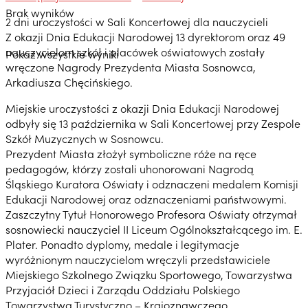
Brak wyników
2 dni uroczystości w Sali Koncertowej dla nauczycieli
Z okazji Dnia Edukacji Narodowej 13 dyrektorom oraz 49
nauczycielom szkół i placówek oświatowych zostały
Pokaż wszystkie wyniki
wręczone Nagrody Prezydenta Miasta Sosnowca,
Arkadiusza Chęcińskiego.
Miejskie uroczystości z okazji Dnia Edukacji Narodowej
odbyły się 13 października w Sali Koncertowej przy Zespole
Szkół Muzycznych w Sosnowcu.
Prezydent Miasta złożył symboliczne róże na ręce
pedagogów, którzy zostali uhonorowani Nagrodą
Śląskiego Kuratora Oświaty i odznaczeni medalem Komisji
Edukacji Narodowej oraz odznaczeniami państwowymi.
Zaszczytny Tytuł Honorowego Profesora Oświaty otrzymał
sosnowiecki nauczyciel II Liceum Ogólnokształcącego im. E.
Plater. Ponadto dyplomy, medale i legitymacje
wyróżnionym nauczycielom wręczyli przedstawiciele
Miejskiego Szkolnego Związku Sportowego, Towarzystwa
Przyjaciół Dzieci i Zarządu Oddziału Polskiego
Towarzystwa Turystyczno – Krajoznawczego.