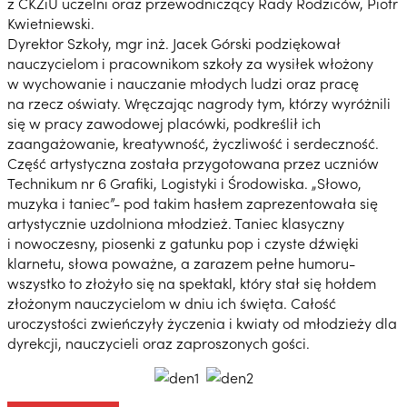
z CKZiU uczelni oraz przewodniczący Rady Rodziców, Piotr
Kwietniewski.
Dyrektor Szkoły, mgr inż. Jacek Górski podziękował
nauczycielom i pracownikom szkoły za wysiłek włożony
w wychowanie i nauczanie młodych ludzi oraz pracę
na rzecz oświaty. Wręczając nagrody tym, którzy wyróżnili
się w pracy zawodowej placówki, podkreślił ich
zaangażowanie, kreatywność, życzliwość i serdeczność.
Część artystyczna została przygotowana przez uczniów
Technikum nr 6 Grafiki, Logistyki i Środowiska. „Słowo,
muzyka i taniec”- pod takim hasłem zaprezentowała się
artystycznie uzdolniona młodzież. Taniec klasyczny
i nowoczesny, piosenki z gatunku pop i czyste dźwięki
klarnetu, słowa poważne, a zarazem pełne humoru-
wszystko to złożyło się na spektakl, który stał się hołdem
złożonym nauczycielom w dniu ich święta. Całość
uroczystości zwieńczyły życzenia i kwiaty od młodzieży dla
dyrekcji, nauczycieli oraz zaproszonych gości.