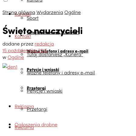
Strona główna
Wydarzenia
Ogólne
Kontakt
Sport
Święto nauczycieli
Tutaj dostaniesz „Kuriera”
Kontakt
dodane przez
redakcja
15 października 2015
Ważne telefony i adresy e-mail
Tutaj dostaniesz „Kuriera”
w
Ogólne
Petycje i wnioski
Ważne telefony i adresy e-mail
Przetargi
Petycje i wnioski
Reklama
Przetargi
Ogłoszenia drobne
Reklama