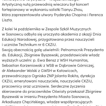
Artystyczną nutą przewodnią wieczoru był koncert
fortepianowy w wykonaniu solistki Tianyu Zhou,
która zaprezentowała utwory Fryderyka Chopina i Ferenca
Liszta.
Z kolei 14 października w Zespole Szkół Muzycznych
w Sosnowcu odbyła się uroczysta akademia z okazji Dnia
Edukacji Narodowej, przygotowana przez nauczycieli
i uczniów Technikum nr 6 CKZiU.
Swoją obecnością galę uświetnili: Pełnomocnik Prezydenta
ds. Edukacji, Zbigniew Byszewski, przedstawiciele władz
wyższych uczelni: p. Ewa Bensz z WSH Humanitas,
Sebastian Korzeniowski z WSB w Dąbrowie Górniczej,
dr Aleksander Wolski z GWSH w Katowicach,
przewodnicząca Ogniska ZNP Jolanta Rokita, dyrekcja
CKZiU, emerytowani nauczyciele, nauczyciele CKZiU,
pracownicy oraz uczniowie. Serdeczne życzenia
skierowane do pracowników Oświaty przekazał Zbigniew
Byszewski w imieniu Prezydenta Miasta Sosnowca,
Arkadiusza Chęcińskiego, władze współpracujących