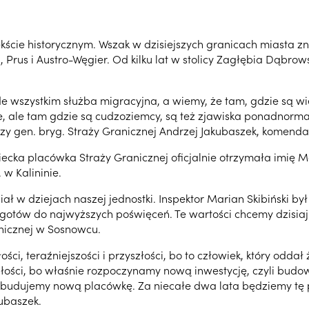
ście historycznym. Wszak w dzisiejszych granicach miasta zna
, Prus i Austro-Węgier. Od kilku lat w stolicy Zagłębia Dąbro
de wszystkim służba migracyjna, a wiemy, że tam, gdzie są wię
, ale tam gdzie są cudzoziemcy, są też zjawiska ponadnorma
zy gen. bryg. Straży Granicznej Andrzej Jakubaszek, komenda
cka placówka Straży Granicznej oficjalnie otrzymała imię M
w Kalininie.
ał w dziejach naszej jednostki. Inspektor Marian Skibiński by
ył gotów do najwyższych poświęceń. Te wartości chcemy dzisi
nicznej w Sosnowcu.
ści, teraźniejszości i przyszłości, bo to człowiek, który odda
łości, bo właśnie rozpoczynamy nową inwestycję, czyli budow
h budujemy nową placówkę. Za niecałe dwa lata będziemy tę
kubaszek.