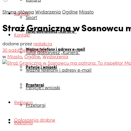
Strona główna
Wydarzenia
Ogólne
Miasto
Kontakt
Sport
Straż Graniczna w Sosnowcu ma
Tutaj dostaniesz „Kuriera”
Kontakt
dodane przez
redakcja
Ważne telefony i adresy e-mail
30 października 2024
Tutaj dostaniesz „Kuriera”
w
Miasto
,
Ogólne
,
Wydarzenia
Petycje i wnioski
Ważne telefony i adresy e-mail
Przetargi
Petycje i wnioski
Reklama
Przetargi
Ogłoszenia drobne
Reklama