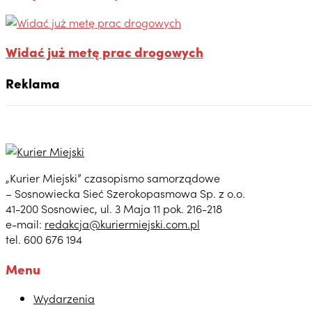
Widać już metę prac drogowych
Reklama
„Kurier Miejski” czasopismo samorządowe
– Sosnowiecka Sieć Szerokopasmowa Sp. z o.o.
41-200 Sosnowiec, ul. 3 Maja 11 pok. 216-218
e-mail:
redakcja@kuriermiejski.com.pl
tel. 600 676 194
Menu
Wydarzenia