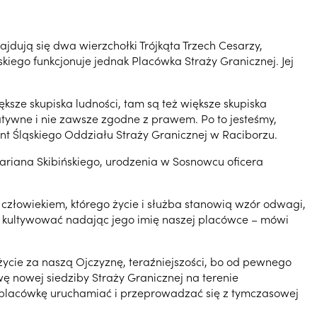
jdują się dwa wierzchołki Trójkąta Trzech Cesarzy,
wskiego funkcjonuje jednak Placówka Straży Granicznej. Jej
ksze skupiska ludności, tam są też większe skupiska
tywne i nie zawsze zgodne z prawem. Po to jesteśmy,
nt Śląskiego Oddziału Straży Granicznej w Raciborzu.
ariana Skibińskiego, urodzenia w Sosnowcu oficera
ł człowiekiem, którego życie i służba stanowią wzór odwagi,
aj kultywować nadając jego imię naszej placówce – mówi
ł życie za naszą Ojczyznę, teraźniejszości, bo od pewnego
ę nowej siedziby Straży Granicznej na terenie
 placówkę uruchamiać i przeprowadzać się z tymczasowej