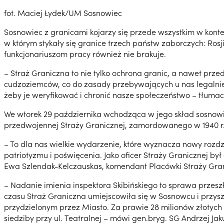
fot. Maciej Łydek/UM Sosnowiec
Sosnowiec z granicami kojarzy się przede wszystkim w kontek
w którym stykały się granice trzech państw zaborczych: Rosji
funkcjonariuszom pracy również nie brakuje.
– Straż Graniczna to nie tylko ochrona granic, a nawet prze
cudzoziemców, co do zasady przebywających u nas legalnie
żeby je weryfikować i chronić nasze społeczeństwo – tłumac
We wtorek 29 października wchodząca w jego skład sosnowie
przedwojennej Straży Granicznej, zamordowanego w 1940 r. 
– To dla nas wielkie wydarzenie, które wyznacza nowy rozdzi
patriotyzmu i poświęcenia. Jako oficer Straży Granicznej b
Ewa Szlendak-Kelczauskas, komendant Placówki Straży Gra
– Nadanie imienia inspektora Skibińskiego to sprawa przeszło
czasu Straż Graniczna umiejscowiła się w Sosnowcu i przysz
przydzielonym przez Miasto. Za prawie 28 milionów złotyc
siedziby przy ul. Teatralnej – mówi gen.bryg. SG Andrzej Ja