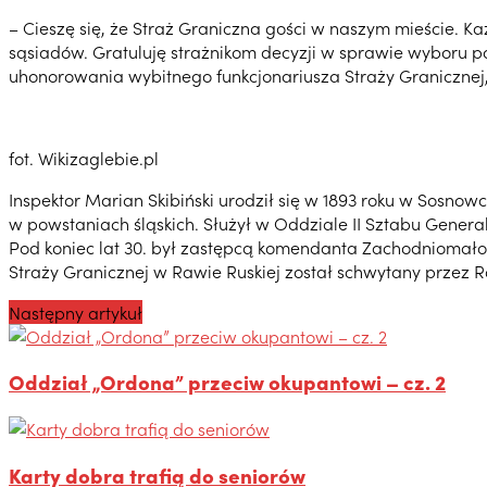
– Cieszę się, że Straż Graniczna gości w naszym mieście.
sąsiadów. Gratuluję strażnikom decyzji w sprawie wyboru pa
uhonorowania wybitnego funkcjonariusza Straży Granicznej
fot. Wikizaglebie.pl
Inspektor Marian Skibiński urodził się w 1893 roku w Sosnow
w powstaniach śląskich. Służył w Oddziale II Sztabu Gene
Pod koniec lat 30. był zastępcą komendanta Zachodniomałop
Straży Granicznej w Rawie Ruskiej został schwytany przez 
Następny artykuł
Oddział „Ordona” przeciw okupantowi – cz. 2
Karty dobra trafią do seniorów