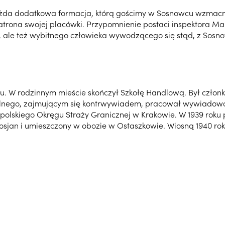
 Każda dodatkowa formacja, którą gościmy w Sosnowcu wzmac
trona swojej placówki. Przypomnienie postaci inspektora Mari
, ale też wybitnego człowieka wywodzącego się stąd, z Sosn
cu. W rodzinnym mieście skończył Szkołę Handlową. Był członk
ralnego, zajmującym się kontrwywiadem, pracował wywiadowcz
olskiego Okręgu Straży Granicznej w Krakowie. W 1939 roku p
Rosjan i umieszczony w obozie w Ostaszkowie. Wiosną 1940 ro