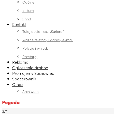
Ogólne
Kultura
Sport
Kontakt
Tutaj dostaniesz „Kuriera”
Ważne telefony i adresy e-mail
Petycje i wnioski
Przetargi
Reklama
Ogłoszenia drobne
Promujemy Sosnowiec
Spacerownik
O nas
Archiwum
Pogoda
37°
Dabrowa Gornicza, PL