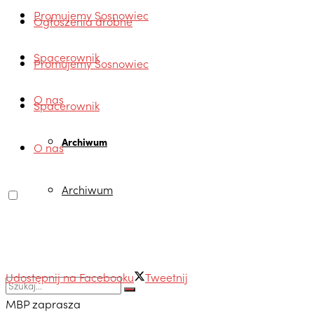
Promujemy Sosnowiec
Ogłoszenia drobne
Spacerownik
Promujemy Sosnowiec
O nas
Spacerownik
Archiwum
O nas
Archiwum
Udostępnij na Facebooku
Tweetnij
MBP zaprasza