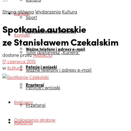
Strona główna
Wydarzenia
Kultura
Kontakt
Sport
Spotkanie autorskie
Tutaj dostaniesz „Kuriera”
Kontakt
ze Stanisławem Czekalskim
Ważne telefony i adresy e-mail
Tutaj dostaniesz „Kuriera”
dodane przez
redakcja
17 czerwca 2015
Petycje i wnioski
w
Kultura
Ważne telefony i adresy e-mail
Przetargi
Petycje i wnioski
Reklama
Przetargi
Ogłoszenia drobne
Reklama