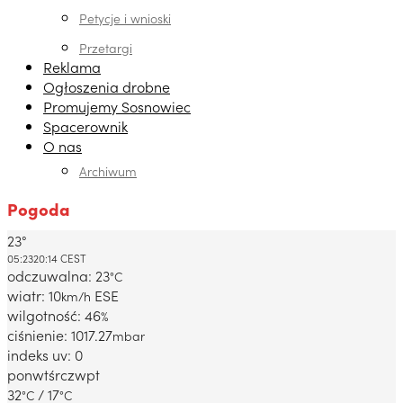
Petycje i wnioski
Przetargi
Reklama
Ogłoszenia drobne
Promujemy Sosnowiec
Spacerownik
O nas
Archiwum
Pogoda
23°
Dabrowa Gornicza, PL
05:23
20:14 CEST
odczuwalna: 23
°C
wiatr: 10
ESE
km/h
wilgotność: 46
%
ciśnienie: 1017.27
mbar
indeks uv: 0
pon
wt
śr
czw
pt
32
/ 17
°C
°C