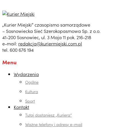
„Kurier Miejski” czasopismo samorządowe
– Sosnowiecka Sieć Szerokopasmowa Sp. z o.o.
41-200 Sosnowiec, ul. 3 Maja 11 pok. 216-218
e-mail:
redakcja@kuriermiejski.com.pl
tel. 600 676 194
Menu
Wydarzenia
Ogólne
Kultura
Sport
Kontakt
Tutaj dostaniesz „Kuriera”
Ważne telefony i adresy e-mail