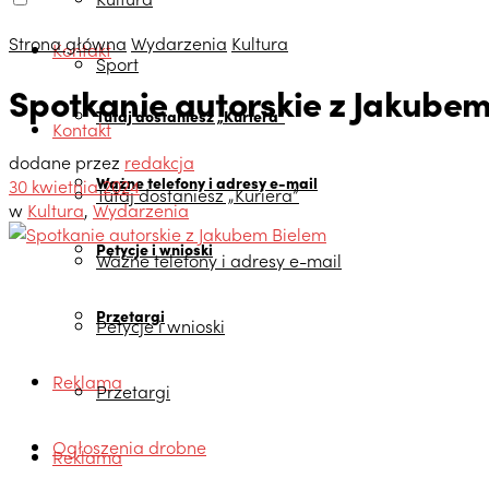
Strona główna
Wydarzenia
Kultura
Kontakt
Sport
Spotkanie autorskie z Jakube
Tutaj dostaniesz „Kuriera”
Kontakt
dodane przez
redakcja
Ważne telefony i adresy e-mail
30 kwietnia 2024
Tutaj dostaniesz „Kuriera”
w
Kultura
,
Wydarzenia
Petycje i wnioski
Ważne telefony i adresy e-mail
Przetargi
Petycje i wnioski
Reklama
Przetargi
Ogłoszenia drobne
Reklama