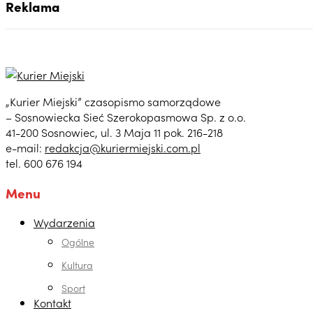
Reklama
„Kurier Miejski” czasopismo samorządowe
– Sosnowiecka Sieć Szerokopasmowa Sp. z o.o.
41-200 Sosnowiec, ul. 3 Maja 11 pok. 216-218
e-mail:
redakcja@kuriermiejski.com.pl
tel. 600 676 194
Menu
Wydarzenia
Ogólne
Kultura
Sport
Kontakt