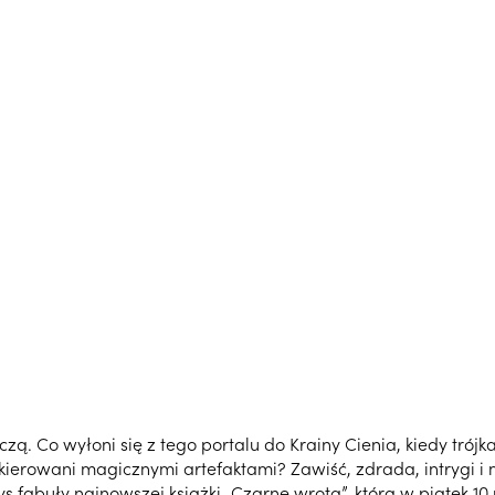
zą. Co wyłoni się z tego portalu do Krainy Cienia, kiedy tró
kierowani magicznymi artefaktami? Zawiść, zdrada, intrygi 
arys fabuły najnowszej książki „Czarne wrota”, którą w piątek 