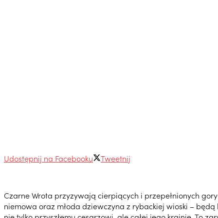
Udostępnij na Facebooku
Tweetnij
Czarne Wrota przyzywają cierpiących i przepełnionych goryc
niemowa oraz młoda dziewczyna z rybackiej wioski – będą 
nie tylko przyszłemu cesarzowi, ale całej jego krainie. To z