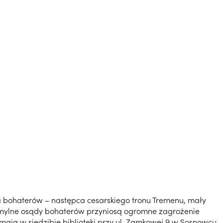
jka bohaterów – następca cesarskiego tronu Tremenu, mały
i mylne osądy bohaterów przyniosą ogromne zagrożenie
10 maja w siedzibie biblioteki przy ul. Zamkowej 9 w Sosnowcu