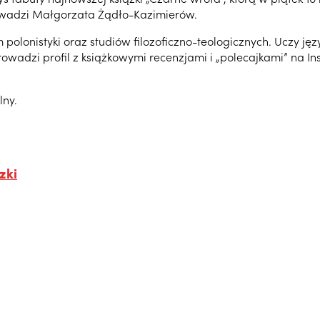
prowadzi Małgorzata Żądło-Kazimierów.
m polonistyki oraz studiów filozoficzno-teologicznych. Uczy j
Prowadzi profil z książkowymi recenzjami i „polecajkami”
na
In
lny.
zki