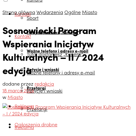
Strona główna
Wydarzenia
Ogólne
Miasto
Kontakt
Sport
Sosnowiecki Program
Tutaj dostaniesz „Kuriera”
Kontakt
Wspierania Inicjatyw
Ważne telefony i adresy e-mail
Kulturalnych – II / 2024
Tutaj dostaniesz „Kuriera”
edycja
Petycje i wnioski
Ważne telefony i adresy e-mail
dodane przez
redakcja
Przetargi
18 marca 2024
Petycje i wnioski
w
Miasto
Reklama
Przetargi
Ogłoszenia drobne
Reklama