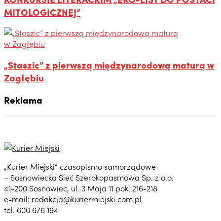
MITOLOGICZNEJ”
„Staszic” z pierwszą międzynarodową maturą w
Zagłębiu
Reklama
„Kurier Miejski” czasopismo samorządowe
– Sosnowiecka Sieć Szerokopasmowa Sp. z o.o.
41-200 Sosnowiec, ul. 3 Maja 11 pok. 216-218
e-mail:
redakcja@kuriermiejski.com.pl
tel. 600 676 194