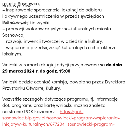
miasta Sosnowca,
Brak wyników
– inspirowanie społeczności lokalnej do odbioru
i aktywnego uczestniczenia w przedsięwzięciach
kulturalnych,
Pokaż wszystkie wyniki
– promocji walorów artystyczno-kulturalnych miasta
Sosnowca,
– rozwoju inwencji twórczej w dziedzinie kultury,
– wspierania przedsięwzięć kulturalnych o charakterze
lokalnym.
Wnioski w ramach drugiej edycji przyjmowane są
do dnia
29 marca 2024 r. do godz. 15:00
Wnioski będzie oceniać komisja, powołana przez Dyrektora
Przystanku Otwartej Kultury.
Wszystkie szczegóły dotyczące programu, tj. informację
dot. programu oraz kartę wniosku można znaleźć
na stronie POK Kazimierz –
https://pok-
sosnowiec.bip.gov.pl/sosnowiecki-program-wspierania-
inicjatyw-kulturalnych/877204_sosnowiecki-program-