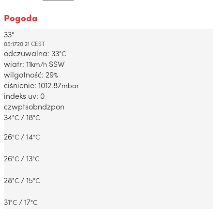
Pogoda
33°
Dabrowa Gornicza, PL
05:17
20:21 CEST
odczuwalna: 33
°C
wiatr: 11
SSW
km/h
wilgotność: 29
%
ciśnienie: 1012.87
mbar
indeks uv: 0
czw
pt
sob
ndz
pon
34
/ 18
°C
°C
26
/ 14
°C
°C
26
/ 13
°C
°C
28
/ 15
°C
°C
31
/ 17
°C
°C