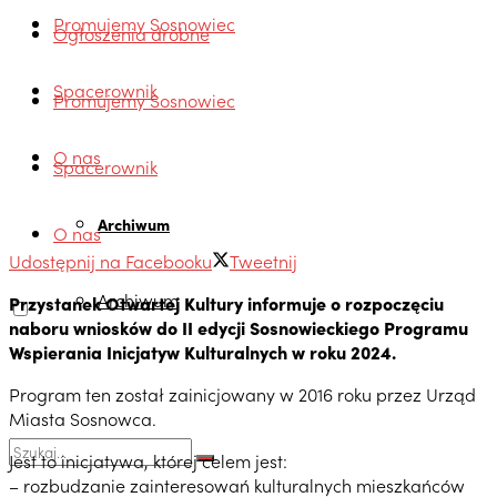
Promujemy Sosnowiec
Ogłoszenia drobne
Spacerownik
Promujemy Sosnowiec
O nas
Spacerownik
Archiwum
O nas
Udostępnij na Facebooku
Tweetnij
Archiwum
Przystanek Otwartej Kultury informuje o rozpoczęciu
naboru wniosków do II edycji Sosnowieckiego Programu
Wspierania Inicjatyw Kulturalnych w roku 2024.
Program ten został zainicjowany w 2016 roku przez Urząd
Miasta Sosnowca.
Jest to inicjatywa, której celem jest:
– rozbudzanie zainteresowań kulturalnych mieszkańców