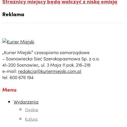
Strażnicy miejscy będą walczyć z niską emisją
Reklama
„Kurier Miejski” czasopismo samorządowe
– Sosnowiecka Sieć Szerokopasmowa Sp. z o.o.
41-200 Sosnowiec, ul. 3 Maja 11 pok. 216-218
e-mail:
redakcja@kuriermiejski.com.pl
tel. 600 676 194
Menu
Wydarzenia
Ogólne
Kultura