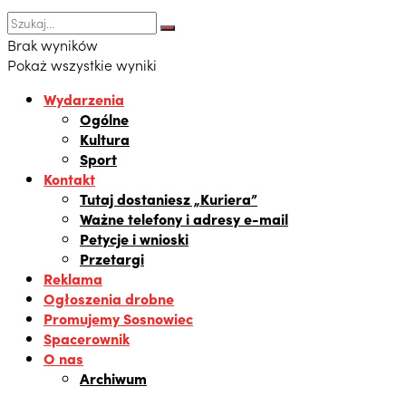
Brak wyników
Pokaż wszystkie wyniki
Wydarzenia
Ogólne
Kultura
Sport
Kontakt
Tutaj dostaniesz „Kuriera”
Ważne telefony i adresy e-mail
Petycje i wnioski
Przetargi
Reklama
Ogłoszenia drobne
Promujemy Sosnowiec
Spacerownik
O nas
Archiwum