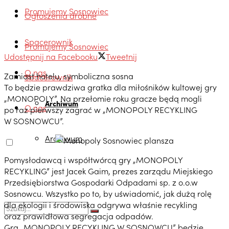
Promujemy Sosnowiec
Ogłoszenia drobne
Spacerownik
Promujemy Sosnowiec
Udostępnij na Facebooku
Tweetnij
O nas
Zamiast hotelu, symboliczna sosna
Spacerownik
To będzie prawdziwa gratka dla miłośników kultowej gry
„MONOPOLY”. Na przełomie roku gracze będą mogli
Archiwum
O nas
po raz pierwszy zagrać w „MONOPOLY RECYKLING
W SOSNOWCU”.
Archiwum
Pomysłodawcą i współtwórcą gry „MONOPOLY
RECYKLING” jest Jacek Gaim, prezes zarządu Miejskiego
Przedsiębiorstwa Gospodarki Odpadami sp. z o.o.w
Sosnowcu. Wszystko po to, by uświadomić, jak dużą rolę
dla ekologii i środowiska odgrywa właśnie recykling
oraz prawidłowa segregacja odpadów.
Gra „MONOPOLY RECYKLING W SOSNOWCU” będzie