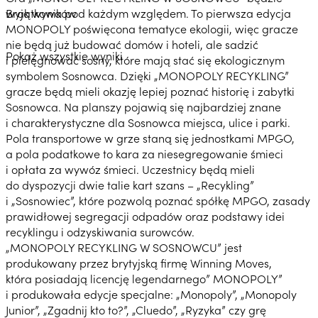
wyjątkowa pod każdym względem. To pierwsza edycja
Brak wyników
MONOPOLY poświęcona tematyce ekologii, więc gracze
nie będą już budować domów i hoteli, ale sadzić
Pokaż wszystkie wyniki
i pielęgnować sosny, które mają stać się ekologicznym
symbolem Sosnowca. Dzięki „MONOPOLY RECYKLING”
gracze będą mieli okazję lepiej poznać historię i zabytki
Sosnowca. Na planszy pojawią się najbardziej znane
i charakterystyczne dla Sosnowca miejsca, ulice i parki.
Pola transportowe w grze staną się jednostkami MPGO,
a pola podatkowe to kara za niesegregowanie śmieci
i opłata za wywóz śmieci. Uczestnicy będą mieli
do dyspozycji dwie talie kart szans – „Recykling”
i „Sosnowiec”, które pozwolą poznać spółkę MPGO, zasady
prawidłowej segregacji odpadów oraz podstawy idei
recyklingu i odzyskiwania surowców.
„MONOPOLY RECYKLING W SOSNOWCU” jest
produkowany przez brytyjską firmę Winning Moves,
która posiadają licencję legendarnego” MONOPOLY”
i produkowała edycje specjalne: „Monopoly”, „Monopoly
Junior”, „Zgadnij kto to?”, „Cluedo”, „Ryzyka” czy grę