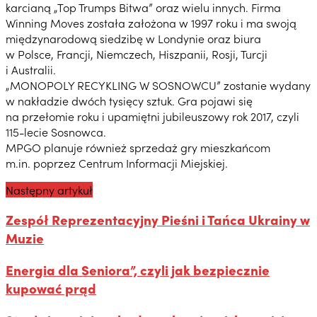
karcianą „Top Trumps Bitwa” oraz wielu innych. Firma
Winning Moves została założona w 1997 roku i ma swoją
międzynarodową siedzibę w Londynie oraz biura
w Polsce, Francji, Niemczech, Hiszpanii, Rosji, Turcji
i Australii.
„MONOPOLY RECYKLING W SOSNOWCU” zostanie wydany
w nakładzie dwóch tysięcy sztuk. Gra pojawi się
na przełomie roku i upamiętni jubileuszowy rok 2017, czyli
115-lecie Sosnowca.
MPGO planuje również sprzedaż gry mieszkańcom
m.in. poprzez Centrum Informacji Miejskiej.
Następny artykuł
Zespół Reprezentacyjny Pieśni i Tańca Ukrainy w
Muzie
Energia dla Seniora”, czyli jak bezpiecznie
kupować prąd