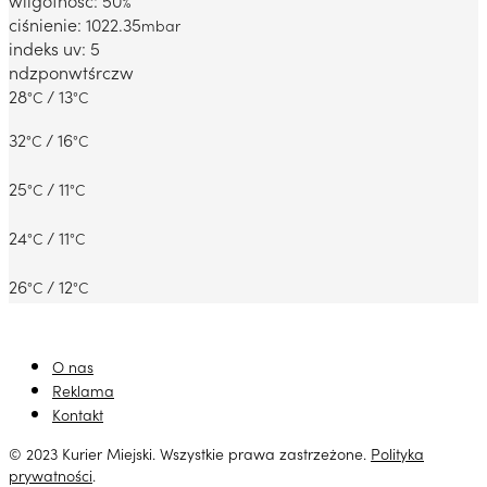
wilgotność: 50
%
ciśnienie: 1022.35
mbar
indeks uv: 5
ndz
pon
wt
śr
czw
28
/ 13
°C
°C
32
/ 16
°C
°C
25
/ 11
°C
°C
24
/ 11
°C
°C
26
/ 12
°C
°C
O nas
Reklama
Kontakt
© 2023 Kurier Miejski. Wszystkie prawa zastrzeżone.
Polityka
prywatności
.