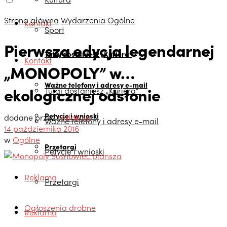
Strona główna
Wydarzenia
Ogólne
Kontakt
Sport
Pierwsza edycja legendarnej
Tutaj dostaniesz „Kuriera”
Kontakt
„MONOPOLY” w…
Ważne telefony i adresy e-mail
ekologicznej odsłonie
Tutaj dostaniesz „Kuriera”
Petycje i wnioski
dodane przez
redakcja
Ważne telefony i adresy e-mail
14 października 2016
w
Ogólne
Przetargi
Petycje i wnioski
Reklama
Przetargi
Ogłoszenia drobne
Reklama