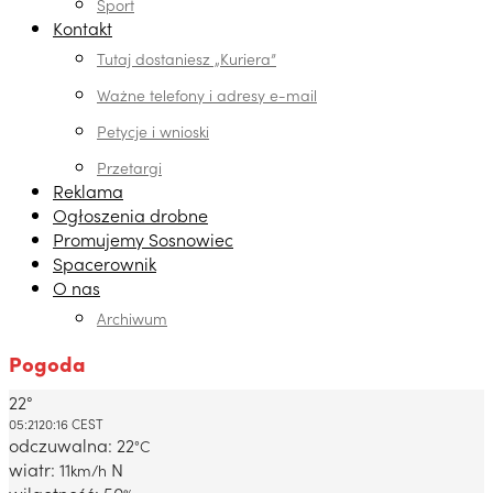
Sport
Kontakt
Tutaj dostaniesz „Kuriera”
Ważne telefony i adresy e-mail
Petycje i wnioski
Przetargi
Reklama
Ogłoszenia drobne
Promujemy Sosnowiec
Spacerownik
O nas
Archiwum
Pogoda
22°
Dabrowa Gornicza, PL
05:21
20:16 CEST
odczuwalna: 22
°C
wiatr: 11
N
km/h