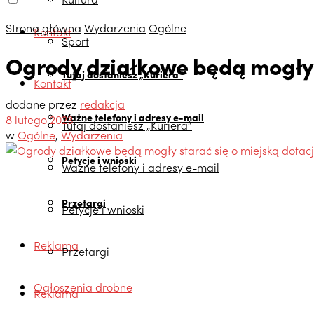
Strona główna
Wydarzenia
Ogólne
Kontakt
Sport
Ogrody działkowe będą mogły s
Tutaj dostaniesz „Kuriera”
Kontakt
dodane przez
redakcja
Ważne telefony i adresy e-mail
8 lutego 2023
Tutaj dostaniesz „Kuriera”
w
Ogólne
,
Wydarzenia
Petycje i wnioski
Ważne telefony i adresy e-mail
Przetargi
Petycje i wnioski
Reklama
Przetargi
Ogłoszenia drobne
Reklama