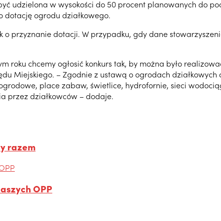
 udzielona w wysokości do 50 procent planowanych do podni
o dotację ogrodu działkowego.
 o przyznanie dotacji. W przypadku, gdy dane stowarzyszeni
 tym roku chcemy ogłosić konkurs tak, by można było realizo
u Miejskiego. – Zgodnie z ustawą o ogrodach działkowych d
ogrodowe, place zabaw, świetlice, hydrofornie, sieci wodocią
a przez działkowców – dodaje.
ły razem
 naszych OPP