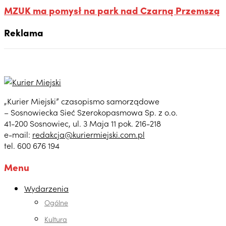
MZUK ma pomysł na park nad Czarną Przemszą
Reklama
„Kurier Miejski” czasopismo samorządowe
– Sosnowiecka Sieć Szerokopasmowa Sp. z o.o.
41-200 Sosnowiec, ul. 3 Maja 11 pok. 216-218
e-mail:
redakcja@kuriermiejski.com.pl
tel. 600 676 194
Menu
Wydarzenia
Ogólne
Kultura