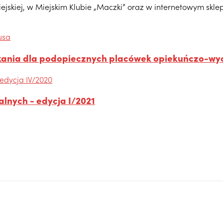
jskiej, w Miejskim Klubie „Maczki” oraz w internetowym skle
eszkania dla podopiecznych placówek opiekuńczo-
lnych - edycja I/2021