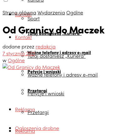
Strona główna
Wydarzenia
Ogólne
Kontakt
Sport
Od Granicy do Maczek
Tutaj dostaniesz „Kuriera”
Kontakt
dodane przez
redakcja
Ważne telefony i adresy e-mail
7 stycznia 2021
Tutaj dostaniesz „Kuriera”
w
Ogólne
Petycje i wnioski
Ważne telefony i adresy e-mail
Przetargi
Petycje i wnioski
Reklama
Przetargi
Ogłoszenia drobne
Reklama