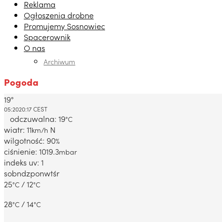
Reklama
Ogłoszenia drobne
Promujemy Sosnowiec
Spacerownik
O nas
Archiwum
Pogoda
19°
Dabrowa Gornicza, PL
05:20
20:17 CEST
odczuwalna: 19
°C
wiatr: 11
N
km/h
wilgotność: 90
%
ciśnienie: 1019.3
mbar
indeks uv: 1
sob
ndz
pon
wt
śr
25
/ 12
°C
°C
28
/ 14
°C
°C