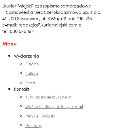
„Kurier Miejski” czasopismo samorządowe
– Sosnowiecka Sieć Szerokopasmowa Sp. z o.o.
41-200 Sosnowiec, ul. 3 Maja 11 pok. 216-218
e-mail:
redakcja@kuriermiejski.com.pl
tel. 600 676 194
Menu
Wydarzenia
Ogólne
Kultura
Sport
Kontakt
Tutaj dostaniesz „Kuriera”
Ważne telefony i adresy e-mail
Petycje i wnioski
Przetargi