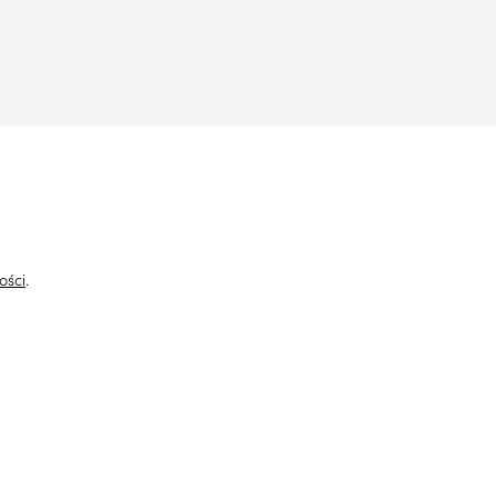
ości
.