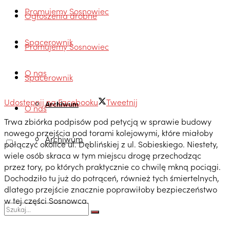
Promujemy Sosnowiec
Ogłoszenia drobne
Spacerownik
Promujemy Sosnowiec
O nas
Spacerownik
Udostępnij na Facebooku
Tweetnij
Archiwum
O nas
Trwa zbiórka podpisów pod petycją w sprawie budowy
nowego przejścia pod torami kolejowymi, które miałoby
Archiwum
połączyć okolice ul. Dęblińskiej z ul. Sobieskiego. Niestety,
wiele osób skraca w tym miejscu drogę przechodząc
przez tory, po których praktycznie co chwilę mkną pociągi.
Dochodziło tu już do potrąceń, również tych śmiertelnych,
dlatego przejście znacznie poprawiłoby bezpieczeństwo
w tej części Sosnowca.