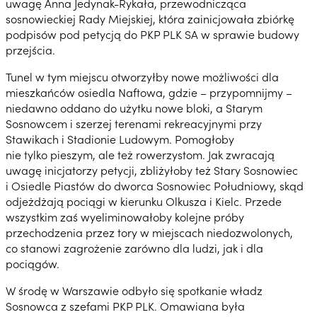
uwagę Anna Jedynak-Rykała, przewodnicząca
sosnowieckiej Rady Miejskiej, która zainicjowała zbiórkę
podpisów pod petycją do PKP PLK SA w sprawie budowy
przejścia.
Tunel w tym miejscu otworzyłby nowe możliwości dla
mieszkańców osiedla Naftowa, gdzie – przypomnijmy –
niedawno oddano do użytku nowe bloki, a Starym
Sosnowcem i szerzej terenami rekreacyjnymi przy
Stawikach i Stadionie Ludowym. Pomogłoby
nie tylko pieszym, ale też rowerzystom. Jak zwracają
uwagę inicjatorzy petycji, zbliżyłoby też Stary Sosnowiec
i Osiedle Piastów do dworca Sosnowiec Południowy, skąd
odjeżdżają pociągi w kierunku Olkusza i Kielc. Przede
wszystkim zaś wyeliminowałoby kolejne próby
przechodzenia przez tory w miejscach niedozwolonych,
co stanowi zagrożenie zarówno dla ludzi, jak i dla
pociągów.
W środę w Warszawie odbyło się spotkanie władz
Sosnowca z szefami PKP PLK. Omawiana była