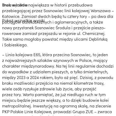
Trwa właśnie największa w historii przebudowa
Brak wyników
przebiegającej przez Sosnowiec linii kolejowej Warszawa –
Katowice. Zamiast dwóch będą tu cztery tory – po dwa dla
Pokaż wszystkie wyniki
pociągów dalekobieżnych i aglomeracyjnych, a także
nowy przystanek Sosnowiec Środula i przejście pieszo-
rowerowe zamiast przejazdu w rejonie ul. Chemicznej.
Takie samo mogłoby powstać między ulicami Dęblińską
i Sobieskiego.
– Linia kolejowa E65, która przecina Sosnowiec, to jeden
z najważniejszych szlaków szynowych w Polsce, mający
charakter międzynarodowy. Na tej linii regularnie dochodzi
do wypadków z udziałem pieszych, a tylko śmiertelnych,
między 2023 a 2024 rokiem, było aż pięć. Dzisiaj, z powodu
braku możliwości przejścia na niemal kilometrze trasy,
wiele osób ryzykuje zdrowie lub życie, aby przejść
przez tory. Warto pamiętać, że już niedługo ruch w tym
miejscu będzie jeszcze większy, a to dzięki budowie kolei
metropolitalnej. Inwestycję na ogromną skalę, na zlecenie
PKP Polskie Linie Kolejowe, prowadzi Grupa ZUE – zwraca