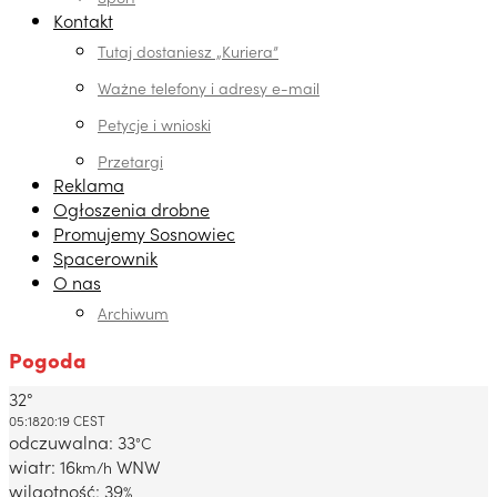
Kontakt
Tutaj dostaniesz „Kuriera”
Ważne telefony i adresy e-mail
Petycje i wnioski
Przetargi
Reklama
Ogłoszenia drobne
Promujemy Sosnowiec
Spacerownik
O nas
Archiwum
Pogoda
32°
Dabrowa Gornicza, PL
05:18
20:19 CEST
odczuwalna: 33
°C
wiatr: 16
WNW
km/h
wilgotność: 39
%