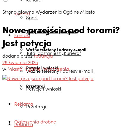
Strona główna
Wydarzenia
Ogólne
Miasto
Kontakt
Sport
Nowe przejście pod torami?
Tutaj dostaniesz „Kuriera”
Kontakt
Jest petycja
Ważne telefony i adresy e-mail
Tutaj dostaniesz „Kuriera”
dodane przez
redakcja
28 kwietnia 2025
Petycje i wnioski
w
Miasto
,
Ogólne
,
Wydarzenia
Ważne telefony i adresy e-mail
Przetargi
Petycje i wnioski
Reklama
Przetargi
Ogłoszenia drobne
Reklama