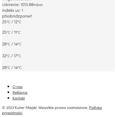
ciśnienie: 1013.88
mbar
indeks uv: 1
pt
sob
ndz
pon
wt
25
/ 12
°C
°C
25
/ 11
°C
°C
28
/ 14
°C
°C
32
/ 17
°C
°C
28
/ 14
°C
°C
O nas
Reklama
Kontakt
© 2023 Kurier Miejski. Wszystkie prawa zastrzeżone.
Polityka
prywatności
.