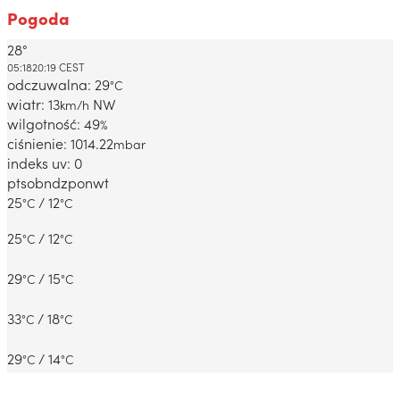
Pogoda
28°
Dabrowa Gornicza, PL
05:18
20:19 CEST
odczuwalna: 29
°C
wiatr: 13
NW
km/h
wilgotność: 49
%
ciśnienie: 1014.22
mbar
indeks uv: 0
pt
sob
ndz
pon
wt
25
/ 12
°C
°C
25
/ 12
°C
°C
29
/ 15
°C
°C
33
/ 18
°C
°C
29
/ 14
°C
°C