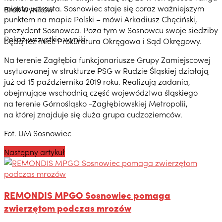
miasta wzrasta. Sosnowiec staje się coraz ważniejszym
Brak wyników
punktem na mapie Polski – mówi Arkadiusz Chęciński,
prezydent Sosnowca. Poza tym w Sosnowcu swoje siedziby
Pokaż wszystkie wyniki
będą też mieć Prokuratura Okręgowa i Sąd Okręgowy.
Na terenie Zagłębia funkcjonariusze Grupy Zamiejscowej
usytuowanej w strukturze PSG w Rudzie Śląskiej działają
już od 15 października 2019 roku. Realizują zadania,
obejmujące wschodnią część województwa śląskiego
na terenie Górnośląsko -Zagłębiowskiej Metropolii,
na której znajduje się duża grupa cudzoziemców.
Fot. UM Sosnowiec
Następny artykuł
REMONDIS MPGO Sosnowiec pomaga
zwierzętom podczas mrozów