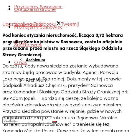
Promujemy Sosnowiec
Ogłoszenia drobne
Udostępnij na Facebooku
Tweetnij
Spacerownik
Promujemy Sosnowiec
Pod koniec stycznia nieruchomość, licząca 0,72 hektara
przy ulicy Kombajnistów w Sosnowcu, została oficjalnie
O nas
Spacerownik
przekazana przez miasto na rzecz Śląskiego Oddziału
Straży Granicznej.
Archiwum
O nas
Do czasu, kiedy nowa siedziba zostanie wybudowana,
strażnicy będą pracować w budynku Agencji Rozwoju
Lokalnego przy ul. Teatralnej. Dokumenty w tej sprawie
Archiwum
podpisali Arkadiusz Chęciński, prezydent Sosnowca
oraz Komendant Śląskiego Oddziału Straży Granicznej płk
SG Adam Jopek. – Bardzo się cieszę, że kolejna ważna
placówka zdecydowała się związać z naszym miastem.
Przyszła siedziba powstanie w rejonie, gdzie w nowych
budynkach działa już Prokuratura Rejonowa. Wkrótce
na teren po kopalni „Sosnowiec” przeniesie się też
Komenda Miejska Policji. Cieszę się, że w ten sposób ranga