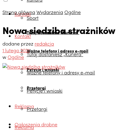
Strona główna
Wydarzenia
Ogólne
Kontakt
Sport
Nowa siedziba strażników
Tutaj dostaniesz „Kuriera”
Kontakt
dodane przez
redakcja
1 lutego 2021
Ważne telefony i adresy e-mail
Tutaj dostaniesz „Kuriera”
w
Ogólne
Petycje i wnioski
Ważne telefony i adresy e-mail
Przetargi
Petycje i wnioski
Reklama
Przetargi
Ogłoszenia drobne
Reklama