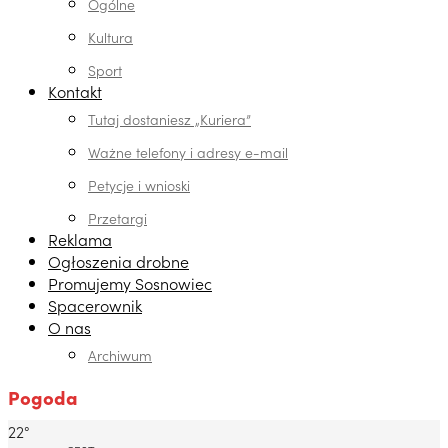
Ogólne
Kultura
Sport
Kontakt
Tutaj dostaniesz „Kuriera”
Ważne telefony i adresy e-mail
Petycje i wnioski
Przetargi
Reklama
Ogłoszenia drobne
Promujemy Sosnowiec
Spacerownik
O nas
Archiwum
Pogoda
22°
Dabrowa Gornicza, PL