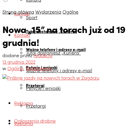
Strona główna
Wydarzenia
Ogólne
Kontakt
Sport
Nowa „15” na torach już od 19
Tutaj dostaniesz „Kuriera”
Kontakt
grudnia!
Ważne telefony i adresy e-mail
Tutaj dostaniesz „Kuriera”
dodane przez
redakcja
13 grudnia 2022
Petycje i wnioski
w
Ogólne
,
Wydarzenia
Ważne telefony i adresy e-mail
Przetargi
Petycje i wnioski
Reklama
Przetargi
Ogłoszenia drobne
Reklama