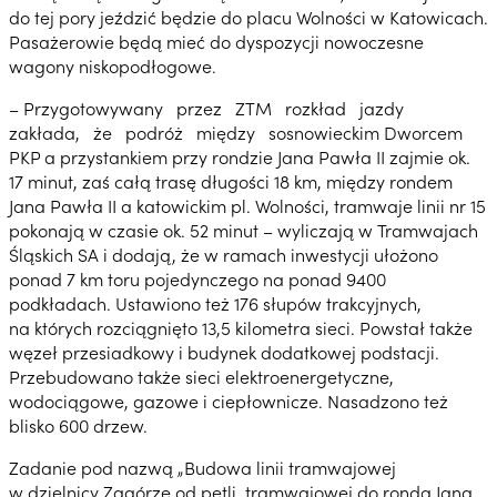
do tej pory jeździć będzie do placu Wolności w Katowicach.
Pasażerowie będą mieć do dyspozycji nowoczesne
wagony niskopodłogowe.
– Przygotowywany przez ZTM rozkład jazdy
zakłada, że podróż między sosnowieckim Dworcem
PKP a przystankiem przy rondzie Jana Pawła II zajmie ok.
17 minut, zaś całą trasę długości 18 km, między rondem
Jana Pawła II a katowickim pl. Wolności, tramwaje linii nr 15
pokonają w czasie ok. 52 minut – wyliczają w Tramwajach
Śląskich SA i dodają, że w ramach inwestycji ułożono
ponad 7 km toru pojedynczego na ponad 9400
podkładach. Ustawiono też 176 słupów trakcyjnych,
na których rozciągnięto 13,5 kilometra sieci. Powstał także
węzeł przesiadkowy i budynek dodatkowej podstacji.
Przebudowano także sieci elektroenergetyczne,
wodociągowe, gazowe i ciepłownicze. Nasadzono też
blisko 600 drzew.
Zadanie pod nazwą „Budowa linii tramwajowej
w dzielnicy Zagórze od pętli tramwajowej do ronda Jana