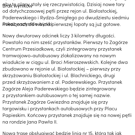
aby te plany stały się rzeczywistością. Dzisiaj nowe tory
Brak wyników
od dotychczasowej pętli przez rejon ul. Białostockiej,
Paderewskiego i Rydza-Śmigłego po dwudziestu siedmiu
Pokaż wszystkie wyniki
miesiącach od wbicia pierwszej łopaty są już gotowe.
Nowy dwutorowy odcinek liczy 3 kilometry długości.
Powstało na nim sześć przystanków. Pierwszy to Zagórze
Centrum Przesiadkowe, czyli zintegrowany przystanek
tramwajowo-autobusowy zlokalizowany na nowym
wiadukcie w ciągu ul. Braci Mieroszewskich. Kolejne dwa
zbudowano w rejonie ul. Białostockiej – pierwszy przy
skrzyżowaniu Białostockiej i ul. Blachnickiego, drugi
przed skrzyżowaniem z al. Paderewskiego. Przystanek
Zagórze Aleja Paderewskiego będzie zintegrowany
z przystankiem autobusowym o tej samej nazwie.
Przystanek Zagórze Gwiezdna znajduje się przy
targowisku i przystankach autobusowych przy Placu
Papieskim. Końcowy przystanek znajduje się na nowej pętli
na rondzie Jana Pawła II.
Nową trasę obsługiwać będzie linia nr 15, która tak jak