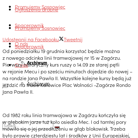
Promujemy Sosnowiec
Ogłoszenia drobne
Spacerownik
Promujemy Sosnowiec
Udostępnij na Facebooku
Tweetnij
O nas
Spacerownik
Od poniedziałku 19 grudnia korzystać będzie można
z nowego odcinka linii tramwajowej nr 15 w Zagórzu.
Archiwum
Pierwszy historyczny kurs ruszy o 14.09 ze starej pętli
O nas
w rejonie Mecu i po sześciu minutach dojedzie do nowej –
na rondzie Jana Pawła II. Wszystkie kolejne kursy będą już
Archiwum
jeździć na trasie Katowice Plac Wolności -Zagórze Rondo
Jana Pawła II.
Od 1982 roku linia tramwajowa w Zagórzu kończyła się
w głębokim jarze tuż koło osiedla Mec. I od tamtej pory
mówiło się o jej przedłużeniu w głąb blokowisk. Trzeba
było prawie czterdziestu lat i środków z Unii Europejskiej,