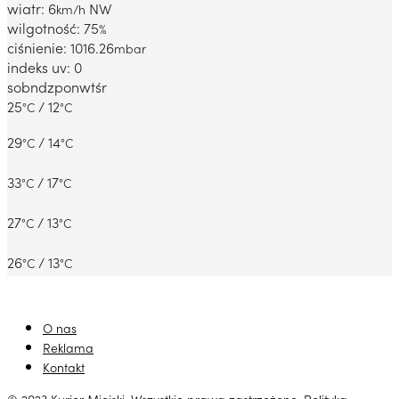
wiatr: 6
NW
km/h
wilgotność: 75
%
ciśnienie: 1016.26
mbar
indeks uv: 0
sob
ndz
pon
wt
śr
25
/ 12
°C
°C
29
/ 14
°C
°C
33
/ 17
°C
°C
27
/ 13
°C
°C
26
/ 13
°C
°C
O nas
Reklama
Kontakt