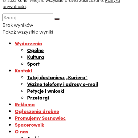
© 2023 Kurier Miejski. Wszystkie prawa zastrzeżone.
Polityka
prywatności
.
Brak wyników
Pokaż wszystkie wyniki
Wydarzenia
Ogólne
Kultura
Sport
Kontakt
Tutaj dostaniesz „Kuriera”
Ważne telefony i adresy e-mail
Petycje i wnioski
Przetargi
Reklama
Ogłoszenia drobne
Promujemy Sosnowiec
Spacerownik
O nas