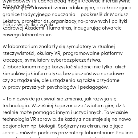
wykładowcy i studenci będą mogli kreować interaktywne
Brak wyników
i angażujące doświadczenia edukacyjne, przekraczające
granice tradycyjnego nauczania – podkreślił dr Mariusz
Lekston, prorektor ds. organizacyjno-prawnych i polityki
Pokaż wszystkie wyniki
kadrowej Akademii Humanitas, inaugurując otwarcie
nowego laboratorium.
W laboratorium znalazły się symulatory wirtualnej
rzeczywistości, okulary VR, programowalne platformy
kroczące, symulatory cyberbezpieczeństwa.
Z laboratorium mogą korzystać studenci nie tylko takich
kierunków jak informatyka, bezpieczeństwo narodowe
czy zarządzenie, ale urządzenia są także przydatne
w pracy przyszłych psychologów i pedagogów.
– To niezwykłe jak świat się zmienia, jak rozwija się
technologia. Wcześniej kojarzona ze światem gier, dziś
realnie może pomagać innym i uczyć innych. To właśnie
technologia VR sprawia, że każdy z nas staje się na nowo
pasjonatem np. biologii. Spójrzmy na ekran, na bijące
serce – mówiła podczas prezentacji laboratorium Paulina