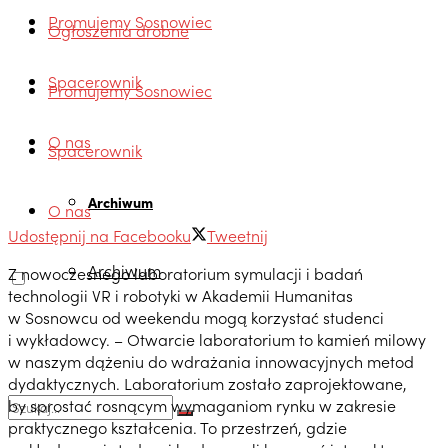
Promujemy Sosnowiec
Ogłoszenia drobne
Spacerownik
Promujemy Sosnowiec
O nas
Spacerownik
Archiwum
O nas
Udostępnij na Facebooku
Tweetnij
Archiwum
Z nowoczesnego laboratorium symulacji i badań
technologii VR i robotyki w Akademii Humanitas
w Sosnowcu od weekendu mogą korzystać studenci
i wykładowcy. – Otwarcie laboratorium to kamień milowy
w naszym dążeniu do wdrażania innowacyjnych metod
dydaktycznych. Laboratorium zostało zaprojektowane,
by sprostać rosnącym wymaganiom rynku w zakresie
praktycznego kształcenia. To przestrzeń, gdzie