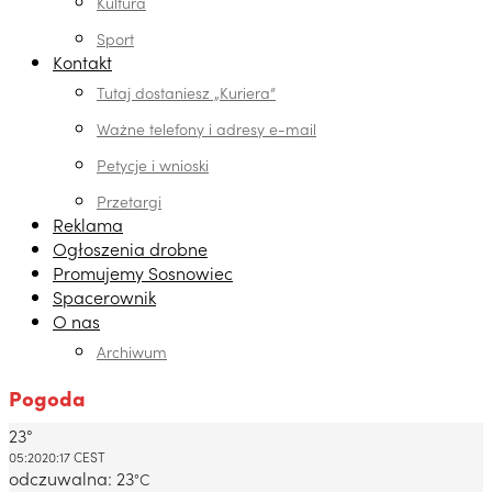
Kultura
Sport
Kontakt
Tutaj dostaniesz „Kuriera”
Ważne telefony i adresy e-mail
Petycje i wnioski
Przetargi
Reklama
Ogłoszenia drobne
Promujemy Sosnowiec
Spacerownik
O nas
Archiwum
Pogoda
23°
Dabrowa Gornicza, PL
05:20
20:17 CEST
odczuwalna: 23
°C