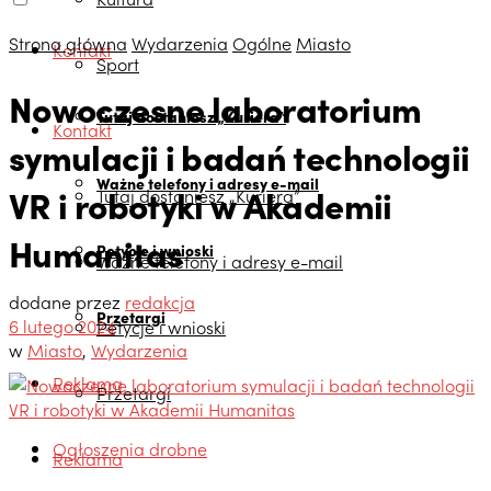
Strona główna
Wydarzenia
Ogólne
Miasto
Kontakt
Sport
Nowoczesne laboratorium
Tutaj dostaniesz „Kuriera”
Kontakt
symulacji i badań technologii
Ważne telefony i adresy e-mail
VR i robotyki w Akademii
Tutaj dostaniesz „Kuriera”
Humanitas
Petycje i wnioski
Ważne telefony i adresy e-mail
dodane przez
redakcja
Przetargi
6 lutego 2024
Petycje i wnioski
w
Miasto
,
Wydarzenia
Reklama
Przetargi
Ogłoszenia drobne
Reklama