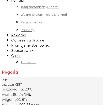
Tutaj dostaniesz „Kuriera”
Ważne telefony i adresy e-mail
Petycje i wnioski
Przetargi
Reklama
Ogłoszenia drobne
Promujemy Sosnowiec
Spacerownik
O nas
Archiwum
Pogoda
20°
Dabrowa Gornicza, PL
05:21
20:16 CEST
odczuwalna: 20
°C
wiatr: 11
NNE
km/h
wilgotność: 61
%
ciśnienie: 1022.35
mbar