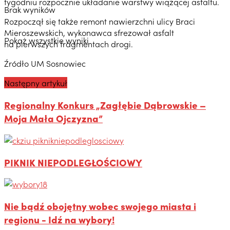
tygodniu rozpocznie układanie warstwy wiążącej asfaltu.
Brak wyników
Rozpoczął się także remont nawierzchni ulicy Braci
Mieroszewskich, wykonawca sfrezował asfalt
Pokaż wszystkie wyniki
na pierwszych fragmentach drogi.
Źródło UM Sosnowiec
Następny artykuł
Regionalny Konkurs „Zagłębie Dąbrowskie –
Moja Mała Ojczyzna”
PIKNIK NIEPODLEGŁOŚCIOWY
Nie bądź obojętny wobec swojego miasta i
regionu - Idź na wybory!