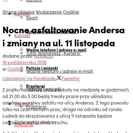
Strona główna
Wydarzenia
Ogólne
Kontakt
Sport
Nocne asfaltowanie Andersa
Tutaj dostaniesz „Kuriera”
Kontakt
i zmiany na ul. 11 listopada
Ważne telefony i adresy e-mail
Tutaj dostaniesz „Kuriera”
dodane przez
redakcja
18 października 2018
Petycje i wnioski
w
Ogólne
Ważne telefony i adresy e-mail
Udostępnij na Facebooku
Tweetnij
Przetargi
Petycje i wnioski
Z piątku na sobotę oraz z soboty na niedzielę w godzinach
od 21.00 do 5.00 będą trwały prace przy układaniu
ostatniej warstwy asfaltu na ulicy Andersa. Z tego powodu
Reklama
Przetargi
tylko na czas nocnych prac, droga na odcinku od ronda
Ludwik do skrzyżowania z ulicą 11 listopada będzie
Ogłoszenia drobne
całkowicie wyłączona z ruchu.
Reklama