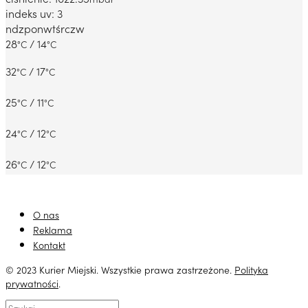
indeks uv: 3
ndz
pon
wt
śr
czw
28
/ 14
°C
°C
32
/ 17
°C
°C
25
/ 11
°C
°C
24
/ 12
°C
°C
26
/ 12
°C
°C
O nas
Reklama
Kontakt
© 2023 Kurier Miejski. Wszystkie prawa zastrzeżone.
Polityka
prywatności
.