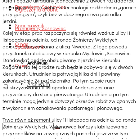
Asfalt będzie układany jednocześnie z dwóch rozkładarek
Promujemy Sosnowiec
pracujących obok siebie w technologii rozkładania „gorące
Ogłoszenia drobne
przy gorącym”, czyli bez widocznego szwa pośrodku
jezdni.
Spacerownik
Promujemy Sosnowiec
Kolejny etap prac rozpoczyna się również wzdłuż ulicy 11
listopada na odcinku od ronda Żołnierzy Wyklętych
O nas
do okolic skrzyżowania z ulicą Niwecką. Z tego powodu
Spacerownik
przystanek autobusowy w kierunku Mysłowic „Sosnowiec
Dańdówka” będzie obsługiwany z jezdni w kierunku
Archiwum
O nas
Zagórze. Na tej drodze ruch będzie odbywał się w dwóch
kierunkach. Utrudnienia potrwają kilka dni i powinny
zakończyć się 24 października. Po tym czasie ruch
Archiwum
na skrzyżowaniu 11 listopada ul. Andersa zostanie
przywrócony do stanu pierwotnego. Utrudnienia po tym
terminie mogą jedynie dotyczyć okresów robót związanych
z wykonaniem oznakowania poziomego i pionowego.
Trwa również remont ulicy 11 listopada na odcinku od ronda
Żołnierzy Wyklętych. Wykonawca kończy stabilizowanie
przykanalików na zewnętrznych pasach i jeszcze w tym