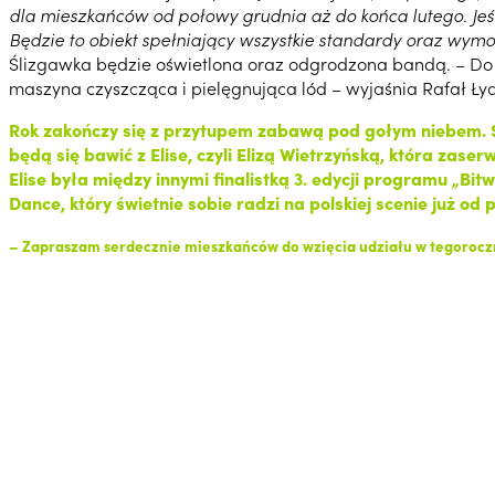
dla mieszkańców od połowy grudnia aż do końca lutego. Jeś
Będzie to obiekt spełniający wszystkie standardy oraz wy
Ślizgawka będzie oświetlona oraz odgrodzona bandą. – Do 
maszyna czyszcząca i pielęgnująca lód – wyjaśnia Rafał Łyd
Rok zakończy się z przytupem zabawą pod gołym niebem. Sy
będą się bawić z Elise, czyli Elizą Wietrzyńską, która za
Elise była między innymi finalistką 3. edycji programu „B
Dance, który świetnie sobie radzi na polskiej scenie już od
– Zapraszam serdecznie mieszkańców do wzięcia udziału w tegoroczn