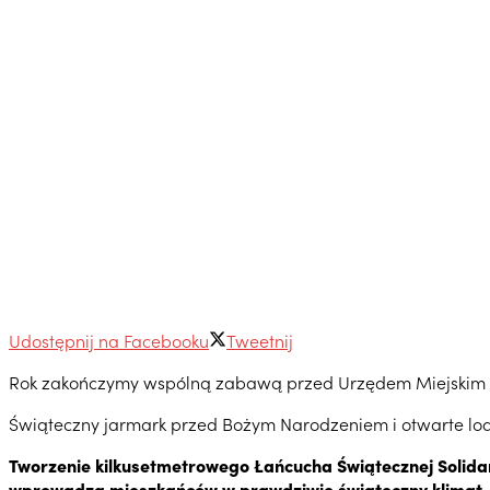
Udostępnij na Facebooku
Tweetnij
Rok zakończymy wspólną zabawą przed Urzędem Miejskim
Świąteczny jarmark przed Bożym Narodzeniem i otwarte l
Tworzenie kilkusetmetrowego Łańcucha Świątecznej Solidarn
wprowadzą mieszkańców w prawdziwie świąteczny klimat.