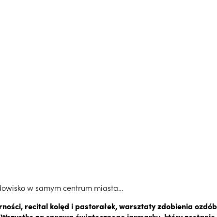
odowisko w samym centrum miasta…
ości, recital kolęd i pastorałek, warsztaty zdobienia ozdób
 Wszystko za sprawą świątecznego jarmarku, który zostan