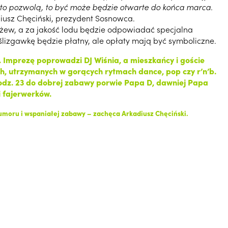
 to pozwolą, to być może będzie otwarte do końca marca.
usz Chęciński, prezydent Sosnowca.
żew, a za jakość lodu będzie odpowiadać specjalna
ślizgawkę będzie płatny, ale opłaty mają być symboliczne.
 Imprezę poprowadzi DJ Wiśnia, a mieszkańcy i goście
ch, utrzymanych w gorących rytmach dance, pop czy r’n’b.
 godz. 23 do dobrej zabawy porwie Papa D, dawniej Papa
i fajerwerków.
umoru i wspaniałej zabawy – zachęca Arkadiusz Chęciński.