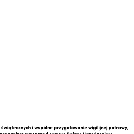
 świątecznych i wspólne przygotowanie wigilijnej potrawy,
ie zorganizowany przed samym Bożym Narodzeniem.