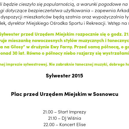
li będzie cieszyło się popularnością, a warunki pogodowe na
mogi dotyczące bezpieczeństwa użytkowania
– zapewnia Arkadi
dyspozycji mieszkańców będą szatnia oraz wypożyczalnia ły
ek, dyrektor Miejskiego Ośrodka Sportu i Rekreacji. Wstęp na 
lwester przed Urzędem Miejskim rozpocznie się o godz. 21.
serwuje mieszankę nowoczesnych stylów muzycznych i taneczny
itwa na Głosy” w drużynie Ewy Farny. Przed samą północą, o
 ponad 30 lat. Równo o północy niebo rozjarzy się wystrzałam
ej imprezie sylwestrowej. Nie zabraknie tanecznej muzyki, dobrego h
Sylwester 2015
Plac przed Urzędem Miejskim w Sosnowcu
21.00 – Start Imprezy
21.10 – DJ Wiśnia
22.00 – Koncert Elise