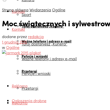
Strona główna
Wydarzenia
Ogólne
Kontakt
Sport
Moc świątecznych i sylwestrow
Tutaj dostaniesz „Kuriera”
Kontakt
dodane przez
redakcja
Ważne telefony i adresy e-mail
1 grudnia 2015
Tutaj dostaniesz „Kuriera”
w
Ogólne
Petycje i wnioski
Ważne telefony i adresy e-mail
Przetargi
Petycje i wnioski
Reklama
Przetargi
Ogłoszenia drobne
Reklama