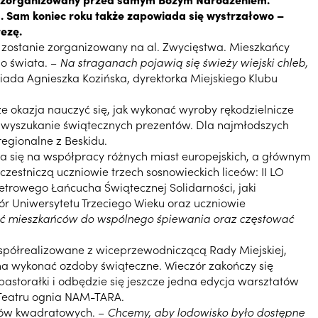
m. Sam koniec roku także zapowiada się wystrzałowo –
ezę.
k zostanie zorganizowany na al. Zwycięstwa. Mieszkańcy
o świata. –
Na straganach pojawią się świeży wiejski chleb,
ada Agnieszka Kozińska, dyrektorka Miejskiego Klubu
e okazja nauczyć się, jak wykonać wyroby rękodzielnicze
 na wyszukanie świątecznych prezentów. Dla najmłodszych
regionalne z Beskidu.
era się na współpracy różnych miast europejskich, a głównym
czestniczą uczniowie trzech sosnowieckich liceów: II LO
metrowego Łańcucha Świątecznej Solidarności, jaki
ór Uniwersytetu Trzeciego Wieku oraz uczniowie
cać mieszkańców do wspólnego śpiewania oraz częstować
współrealizowane z wiceprzewodniczącą Rady Miejskiej,
żna wykonać ozdoby świąteczne. Wieczór zakończy się
pastorałki i odbędzie się jeszcze jedna edycja warsztatów
 Teatru ognia NAM-TARA.
trów kwadratowych. –
Chcemy, aby lodowisko było dostępne