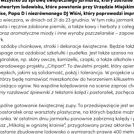
 otwartym lodowisku, które powstanie przy Urzędzie Miejski
e, Papa D i niezrównanego DJ Wiśni, który poprowadzi impr
o wieczora, w dniach od 21 do 23 grudnia. W tym roku jarmar
a i ręcznie zdobione pierniki, a także kawy i herbaty z całeg
oraz aromatyczne miody i inne wyroby pszczelarskie
– zapowi
k.
doby choinkowe, stroiki i dekoracje świąteczne. Będzie takż
coupage oraz ozdabiać szkatułki i pudełka. Jest także szansa
alskie, np. skóry owcze, kamizelki, czapki, a także alkohole 
odowego projektu ,,Citipart”. To dwuletni projekt, który opi
ich, jakimi są solidarność, pokój i tolerancja. W projekcie u
zaka, którzy będę namawiać mieszkańców do tworzeniem kilkuset
 bieżąco ogniw. Na wspólne kolędowanie na scenie zaprosi ch
my rozdawać śpiewniki z tekstami kolęd i pastorałek, zachę
pólne gotowanie świątecznej zupy. To przedsięwzięcie jest 
 pastorałek oraz warsztaty plastyczne, na których będzie mo
rzonka. W ostatnim dniu jarmarku ponownie zabrzmią kolędy i 
az „Mikołaj w ognistej krainie”, przygotowany przez aktorów
gu, zostanie zbudowane lodowisko o wymiarach prawie 400 me