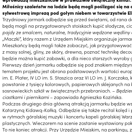
Miłośnicy szaleństw na lodzie będą mogli poślizgać się na
sylwestrową imprezą pod gołym niebem w towarzystwie Elis
Trzydniowy jarmark odbędzie się przed świętami, od rana d
będą mogli na przygotowanych stoiskach kupić słodycze, ciast
pajdy ze smalcem, naturalne, tradycyjnie wędzone wędliny 
„Maczki”, który razem z Urzędem Miejskim organizuje jarmar
Mieszkańcy będą mogli także zobaczyć, jak przygotowywać oz
z masy solnej, gliny, ze skóry, drewna, poznać technikę de
będzie można kupić zabawki, a dla nieco starszych wyroby gór
Pierwszy dzień jarmarku odbędzie się pod znakiem międzynar
tematem projektu jest obrona podstawowych wartości europejsk
im. E. Plater, IV LO im. S. Staszica oraz VI LO im. J. Korc
powstanie z tysięcy kolorowych, papierowych sklejanych na
sosnowieckich szkół w świątecznych przebraniach. –
Będzie
ciastkami i piernikami
– zapowiada Agnieszka Kozińska.
Podczas drugiego dnia główną atrakcją jarmarku będzie ws
Katarzyną Kidawą-Kałką. Odbędzie się także recital kolęd i
w rytmach góralskiej muzyki i koncertu kapeli góralskiej Wa
plastycznych. Wieczorem na scenie zostanie wystawiony pok
To nie koniec atrakcji. Przy Urzędzie Miejskim, na parkin