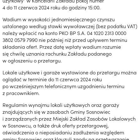
użytkowy” w Kancelarii Zakładu pokój numer
4 do 11 czerwca 2024 roku do godziny 15:00.
Wadium w wysokości jednomiesięcznego czynszu
ustalonego według stawki wywoławczej (bez podatku VAT)
należy wpłacić na konto PKO BP S.A. 04 1020 2313 0000
3802 0579 7990 nie później niż przed upływem terminu
składania ofert. Przez datę wpłaty wadium rozumie
się chwilę uznania rachunku Zakładu podanego
w ogłoszeniu o przetargu.
Lokale użytkowe i garaże wystawione do przetargu można
oglądać w terminie do 11 czerwca 2024 roku
po wcześniejszym telefonicznym uzgodnieniu terminu
z pracownikiem.
Regulamin wynajmu lokali użytkowych oraz garaży
znajdujących się w zasobach Gminy Sosnowiec
i zarządzanych przez Miejski Zakład Zasobów Lokalowych
w Sosnowcu, a także druk oferty przetargowej,
oświadczenia o nieposiadaniu zadłużenia względem
gminy Sosnowiec oraz klauzuli zgody na przetwarzanie