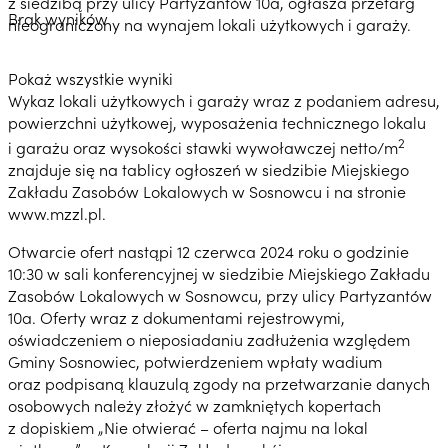
z siedzibą przy ulicy Partyzantów 10a, ogłasza przetarg
Brak wyników
nieograniczony na wynajem lokali użytkowych i garaży.
Pokaż wszystkie wyniki
Wykaz lokali użytkowych i garaży wraz z podaniem adresu,
powierzchni użytkowej, wyposażenia technicznego lokalu
2
i garażu oraz wysokości stawki wywoławczej netto/m
znajduje się na tablicy ogłoszeń w siedzibie Miejskiego
Zakładu Zasobów Lokalowych w Sosnowcu i na stronie
www.mzzl.pl.
Otwarcie ofert nastąpi 12 czerwca 2024 roku o godzinie
10:30 w sali konferencyjnej w siedzibie Miejskiego Zakładu
Zasobów Lokalowych w Sosnowcu, przy ulicy Partyzantów
10a. Oferty wraz z dokumentami rejestrowymi,
oświadczeniem o nieposiadaniu zadłużenia względem
Gminy Sosnowiec, potwierdzeniem wpłaty wadium
oraz podpisaną klauzulą zgody na przetwarzanie danych
osobowych należy złożyć w zamkniętych kopertach
z dopiskiem „Nie otwierać – oferta najmu na lokal