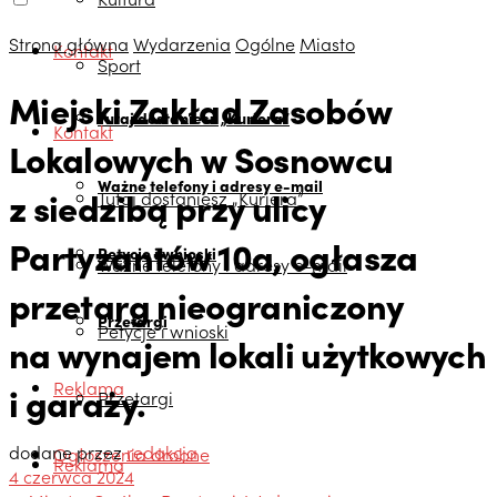
Strona główna
Wydarzenia
Ogólne
Miasto
Kontakt
Sport
Miejski Zakład Zasobów
Tutaj dostaniesz „Kuriera”
Kontakt
Lokalowych w Sosnowcu
Ważne telefony i adresy e-mail
z siedzibą przy ulicy
Tutaj dostaniesz „Kuriera”
Partyzantów 10a, ogłasza
Petycje i wnioski
Ważne telefony i adresy e-mail
przetarg nieograniczony
Przetargi
Petycje i wnioski
na wynajem lokali użytkowych
Reklama
i garaży.
Przetargi
dodane przez
redakcja
Ogłoszenia drobne
Reklama
4 czerwca 2024