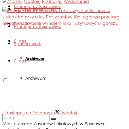
w
Miasto
,
Ogólne
,
Przetargi
,
Wydarzenia
Promujemy Sosnowiec
Ogłoszenia drobne
Spacerownik
Promujemy Sosnowiec
O nas
Spacerownik
Archiwum
O nas
Archiwum
Udostępnij na Facebooku
Tweetnij
Miejski Zakład Zasobów Lokalowych w Sosnowcu