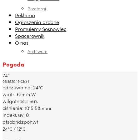
Przetargi
Reklama
Ogłoszenia drobne
Promujemy Sosnowiec
Spacerownik
O nas
Archiwum
Pogoda
24°
Dabrowa Gornicza, PL
05:18
20:19 CEST
odczuwalna: 24
°C
wiatr: 6
W
km/h
wilgotność: 66
%
ciśnienie: 1015.58
mbar
indeks uv: 0
pt
sob
ndz
pon
wt
24
/ 12
°C
°C