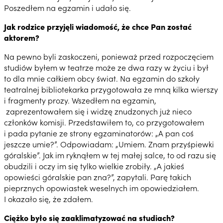
Poszedłem na egzamin i udało się.
Jak rodzice przyjęli wiadomość, że chce Pan zostać
aktorem?
Na pewno byli zaskoczeni, ponieważ przed rozpoczęciem
studiów byłem w teatrze może ze dwa razy w życiu i był
to dla mnie całkiem obcy świat. Na egzamin do szkoły
teatralnej bibliotekarka przygotowała ze mną kilka wierszy
i fragmenty prozy. Wszedłem na egzamin,
zaprezentowałem się i widzę znudzonych już nieco
członków komisji. Przedstawiłem to, co przygotowałem
i pada pytanie ze strony egzaminatorów: „A pan coś
jeszcze umie?”. Odpowiadam: „Umiem. Znam przyśpiewki
góralskie”. Jak im ryknąłem w tej małej salce, to od razu się
obudzili i oczy im się tylko wielkie zrobiły. „A jakieś
opowieści góralskie pan zna?”, zapytali. Parę takich
pieprznych opowiastek weselnych im opowiedziałem.
I okazało się, że zdałem.
Ciężko było się zaaklimatyzować na studiach?