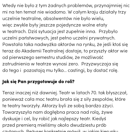
Wtedy nie było z tym żadnych problemów, przynajmniej nic
mi na ten temat nie wiadomo. W całym kraju działały trzy
uczelnie teatralne, absolwentów nie było wielu,
więc zwykle były jeszcze pojedyncze wolne etaty
w teatrach. Dziś sytuacja jest zupełnie inna. Przybyło
uczelni państwowych, jest pełno uczelni prywatnych.
Powstała taka nadwyżka aktorów na rynku, że jeśli ktoś się
teraz do Akademii Teatralnej dostaje, to przyszły aktor wie
od pierwszego semestru studiów, że możliwość
zatrudnienia w teatrze wynosi zero. Przyzwyczaja się
do tego i pozostają mu tylko… castingi, by dostać rolę.
Jak się Pan przygotowuje do roli?
Teraz inaczej niż dawniej. Teatr w latach 70. tak błyszczał,
ponieważ cała moc teatru brała się z siły zespołów, które
te teatry tworzyły. Aktorzy byli ze sobą bardzo zżyci.
Towarzyszyła nam dogłębna praca nad rolą, żywe
dyskusje i cel, by robić jak najlepszy teatr. Kiedyś
przed premierą mieliśmy około dwudziestu prób
czytanych. Reżyser konkretnie mówił, w jakim kierunku