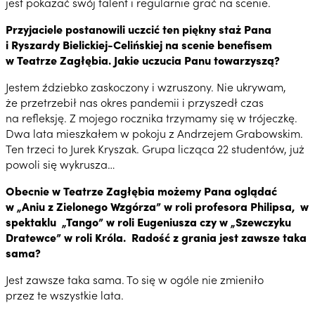
jest pokazać swój talent i regularnie grać na scenie.
Przyjaciele postanowili uczcić ten piękny staż Pana
i Ryszardy Bielickiej-Celińskiej na scenie benefisem
w Teatrze Zagłębia. Jakie uczucia Panu towarzyszą?
Jestem ździebko zaskoczony i wzruszony. Nie ukrywam,
że przetrzebił nas okres pandemii i przyszedł czas
na refleksję. Z mojego rocznika trzymamy się w trójeczkę.
Dwa lata mieszkałem w pokoju z Andrzejem Grabowskim.
Ten trzeci to Jurek Kryszak. Grupa licząca 22 studentów, już
powoli się wykrusza…
Obecnie w Teatrze Zagłębia możemy Pana oglądać
w „Aniu z Zielonego Wzgórza” w roli profesora Philipsa, w
spektaklu „Tango” w roli Eugeniusza czy w „Szewczyku
Dratewce” w roli Króla. Radość z grania jest zawsze taka
sama?
Jest zawsze taka sama. To się w ogóle nie zmieniło
przez te wszystkie lata.