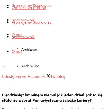
Promujemy Sosnowiec
Ogłoszenia drobne
Spacerownik
Promujemy Sosnowiec
O nas
Spacerownik
Archiwum
O nas
Archiwum
Udostępnij na Facebooku
Tweetnij
Pięćdziesiąt lat minęło niemal jak jeden dzień. Jak to się
stało, że wybrał Pan artystyczną ścieżkę kariery?