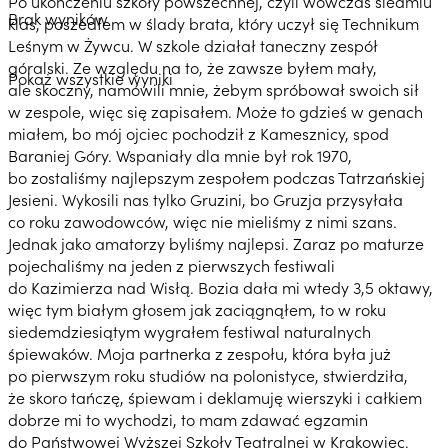
Po ukończeniu szkoły powszechnej, czyli wówczas siedmiu
Brak wyników
klas, poszedłem w ślady brata, który uczył się Technikum
Leśnym w Żywcu. W szkole działał taneczny zespół
góralski. Ze względu na to, że zawsze byłem mały,
Pokaż wszystkie wyniki
ale skoczny, namówili mnie, żebym spróbował swoich sił
w zespole, więc się zapisałem. Może to gdzieś w genach
miałem, bo mój ojciec pochodził z Kamesznicy, spod
Baraniej Góry. Wspaniały dla mnie był rok 1970,
bo zostaliśmy najlepszym zespołem podczas Tatrzańskiej
Jesieni. Wykosili nas tylko Gruzini, bo Gruzja przysyłała
co roku zawodowców, więc nie mieliśmy z nimi szans.
Jednak jako amatorzy byliśmy najlepsi. Zaraz po maturze
pojechaliśmy na jeden z pierwszych festiwali
do Kazimierza nad Wisłą. Bozia dała mi wtedy 3,5 oktawy,
więc tym białym głosem jak zaciągnąłem, to w roku
siedemdziesiątym wygrałem festiwal naturalnych
śpiewaków. Moja partnerka z zespołu, która była już
po pierwszym roku studiów na polonistyce, stwierdziła,
że skoro tańczę, śpiewam i deklamuję wierszyki i całkiem
dobrze mi to wychodzi, to mam zdawać egzamin
do Państwowej Wyższej Szkoły Teatralnej w Krakowiec.