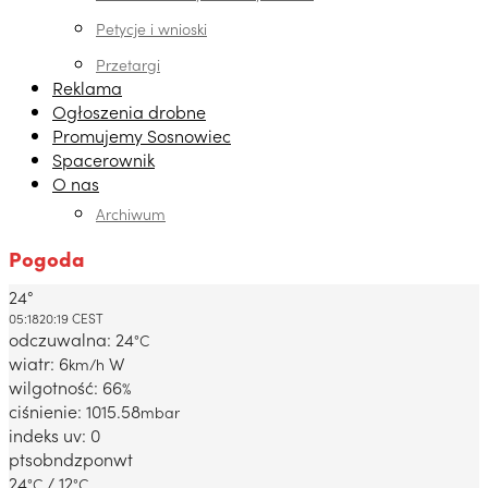
Petycje i wnioski
Przetargi
Reklama
Ogłoszenia drobne
Promujemy Sosnowiec
Spacerownik
O nas
Archiwum
Pogoda
24°
Dabrowa Gornicza, PL
05:18
20:19 CEST
odczuwalna: 24
°C
wiatr: 6
W
km/h
wilgotność: 66
%
ciśnienie: 1015.58
mbar
indeks uv: 0
pt
sob
ndz
pon
wt
24
/ 12
°C
°C