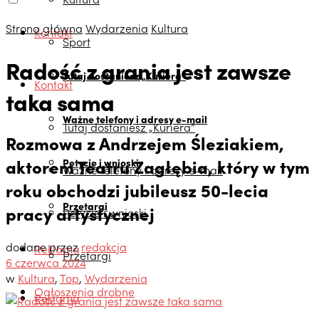
Strona główna
Wydarzenia
Kultura
Kontakt
Sport
Radość z grania jest zawsze
Tutaj dostaniesz „Kuriera”
Kontakt
taka sama
Ważne telefony i adresy e-mail
Tutaj dostaniesz „Kuriera”
Rozmowa z Andrzejem Śleziakiem,
aktorem Teatru Zagłębia, który w tym
Petycje i wnioski
Ważne telefony i adresy e-mail
roku obchodzi jubileusz 50-lecia
Przetargi
pracy artystycznej
Petycje i wnioski
dodane przez
redakcja
Reklama
Przetargi
6 czerwca 2024
w
Kultura
,
Top
,
Wydarzenia
Ogłoszenia drobne
Reklama