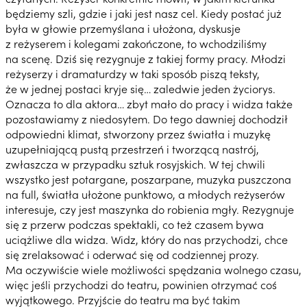
będziemy szli, gdzie i jaki jest nasz cel. Kiedy postać już
była w głowie przemyślana i ułożona, dyskusje
z reżyserem i kolegami zakończone, to wchodziliśmy
na scenę. Dziś się rezygnuje z takiej formy pracy. Młodzi
reżyserzy i dramaturdzy w taki sposób piszą teksty,
że w jednej postaci kryje się… zaledwie jeden życiorys.
Oznacza to dla aktora… zbyt mało do pracy i widza także
pozostawiamy z niedosytem. Do tego dawniej dochodził
odpowiedni klimat, stworzony przez światła i muzykę
uzupełniającą pustą przestrzeń i tworzącą nastrój,
zwłaszcza w przypadku sztuk rosyjskich. W tej chwili
wszystko jest potargane, poszarpane, muzyka puszczona
na full, światła ułożone punktowo, a młodych reżyserów
interesuje, czy jest maszynka do robienia mgły. Rezygnuje
się z przerw podczas spektakli, co też czasem bywa
uciążliwe dla widza. Widz, który do nas przychodzi, chce
się zrelaksować i oderwać się od codziennej prozy.
Ma oczywiście wiele możliwości spędzania wolnego czasu,
więc jeśli przychodzi do teatru, powinien otrzymać coś
wyjątkowego. Przyjście do teatru ma być takim