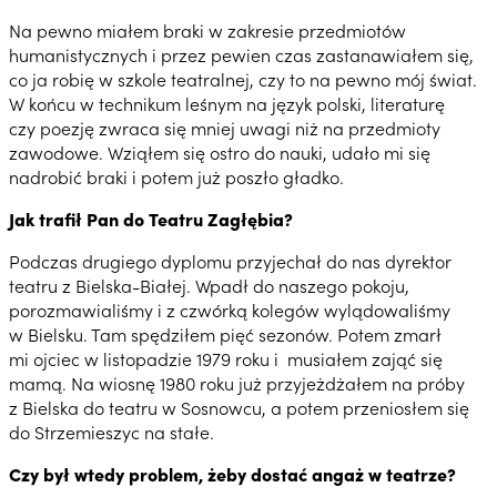
Na pewno miałem braki w zakresie przedmiotów
humanistycznych i przez pewien czas zastanawiałem się,
co ja robię w szkole teatralnej, czy to na pewno mój świat.
W końcu w technikum leśnym na język polski, literaturę
czy poezję zwraca się mniej uwagi niż na przedmioty
zawodowe. Wziąłem się ostro do nauki, udało mi się
nadrobić braki i potem już poszło gładko.
Jak trafił Pan do Teatru Zagłębia?
Podczas drugiego dyplomu przyjechał do nas dyrektor
teatru z Bielska-Białej. Wpadł do naszego pokoju,
porozmawialiśmy i z czwórką kolegów wylądowaliśmy
w Bielsku. Tam spędziłem pięć sezonów. Potem zmarł
mi ojciec w listopadzie 1979 roku i musiałem zająć się
mamą. Na wiosnę 1980 roku już przyjeżdżałem na próby
z Bielska do teatru w Sosnowcu, a potem przeniosłem się
do Strzemieszyc na stałe.
Czy był wtedy problem, żeby dostać angaż w teatrze?