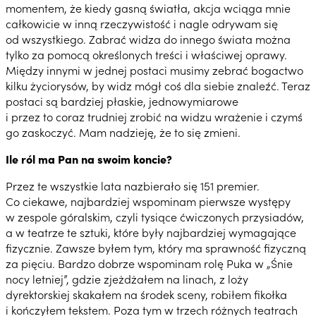
momentem, że kiedy gasną światła, akcja wciąga mnie
całkowicie w inną rzeczywistość i nagle odrywam się
od wszystkiego. Zabrać widza do innego świata można
tylko za pomocą określonych treści i właściwej oprawy.
Między innymi w jednej postaci musimy zebrać bogactwo
kilku życiorysów, by widz mógł coś dla siebie znaleźć. Teraz
postaci są bardziej płaskie, jednowymiarowe
i przez to coraz trudniej zrobić na widzu wrażenie i czymś
go zaskoczyć. Mam nadzieję, że to się zmieni.
Ile ról ma Pan na swoim koncie?
Przez te wszystkie lata nazbierało się 151 premier.
Co ciekawe, najbardziej wspominam pierwsze występy
w zespole góralskim, czyli tysiące ćwiczonych przysiadów,
a w teatrze te sztuki, które były najbardziej wymagające
fizycznie. Zawsze byłem tym, który ma sprawność fizyczną
za pięciu. Bardzo dobrze wspominam rolę Puka w „Śnie
nocy letniej”, gdzie zjeżdżałem na linach, z loży
dyrektorskiej skakałem na środek sceny, robiłem fikołka
i kończyłem tekstem. Poza tym w trzech różnych teatrach