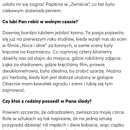
udało mi się zagrać Papkina w „Zemście”, co też było
ciekawym doświadczeniem.
Co lubi Pan robić w wolnym czasie?
Dawniej bardzo lubiłem jeździć konno. Ta pasja pojawiła
się już na pierwszym roku studiów, kiedy wzięli nas do scen
w filmie „Noce i dnie” za konnych, a same sceny były
kręcone na Kazimierzu. Co najmniej cztery kilometry
dzieliły nas od stajni do miejsca, gdzie robiliśmy zdjęcia.
Łąka za stadionem, gdzie kręciliśmy film, prawie
dwukilometrowa, była idealna, by zrobić szarżę. Można
pić herbatę, kiedy koń jest dobrze ułożony w galopie.
Obecnie mam kawałek ogrodu i ziemi i lubię się tym
zajmować.
Czy ktoś z rodziny poszedł w Pana ślady?
Powiem szczerze, że odradzałem, zwłaszcza mojej córce.
Role w sztukach są tak napisane, że na jedną sztukę
przypada dziesięć ról męskich i dwie kobiece, więc ciężko