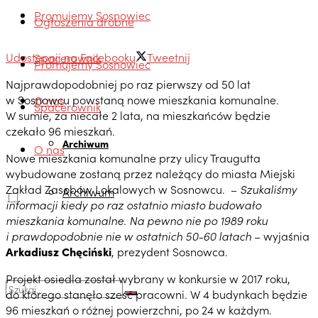
Promujemy Sosnowiec
Ogłoszenia drobne
Udostępnij na Facebooku
Tweetnij
Spacerownik
Promujemy Sosnowiec
Najprawdopodobniej po raz pierwszy od 50 lat
w Sosnowcu powstaną nowe mieszkania komunalne.
O nas
Spacerownik
W sumie, za niecałe 2 lata, na mieszkańców będzie
czekało 96 mieszkań.
Archiwum
O nas
Nowe mieszkania komunalne przy ulicy Traugutta
wybudowane zostaną przez należący do miasta Miejski
Zakład Zasobów Lokalowych w Sosnowcu. –
Szukaliśmy
Archiwum
informacji kiedy po raz ostatnio miasto budowało
mieszkania komunalne. Na pewno nie po 1989 roku
i prawdopodobnie nie w ostatnich 50-60 latach
– wyjaśnia
Arkadiusz Chęciński
, prezydent Sosnowca.
Projekt osiedla został wybrany w konkursie w 2017 roku,
do którego stanęło sześć pracowni. W 4 budynkach będzie
96 mieszkań o różnej powierzchni, po 24 w każdym.