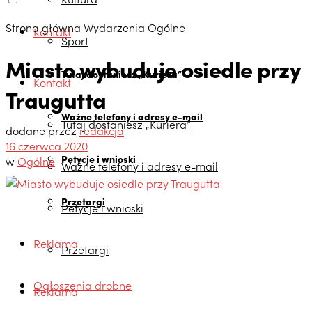
Strona główna
Wydarzenia
Ogólne
Kontakt
Sport
Miasto wybuduje osiedle przy
Tutaj dostaniesz „Kuriera”
Kontakt
Traugutta
Ważne telefony i adresy e-mail
Tutaj dostaniesz „Kuriera”
dodane przez
redakcja
16 czerwca 2020
Petycje i wnioski
w
Ogólne
Ważne telefony i adresy e-mail
Przetargi
Petycje i wnioski
Reklama
Przetargi
Ogłoszenia drobne
Reklama