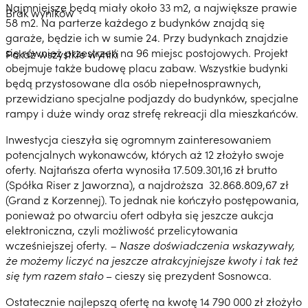
Najmniejsze będą miały około 33 m2, a największe prawie
Brak wyników
58 m2. Na parterze każdego z budynków znajdą się
garaże, będzie ich w sumie 24. Przy budynkach znajdzie
się również przestrzeń na 96 miejsc postojowych. Projekt
Pokaż wszystkie wyniki
obejmuje także budowę placu zabaw. Wszystkie budynki
będą przystosowane dla osób niepełnosprawnych,
przewidziano specjalne podjazdy do budynków, specjalne
rampy i duże windy oraz strefę rekreacji dla mieszkańców.
Inwestycja cieszyła się ogromnym zainteresowaniem
potencjalnych wykonawców, których aż 12 złożyło swoje
oferty. Najtańsza oferta wynosiła 17.509.301,16 zł brutto
(Spółka Riser z Jaworzna), a najdroższa 32.868.809,67 zł
(Grand z Korzennej). To jednak nie kończyło postępowania,
ponieważ po otwarciu ofert odbyła się jeszcze aukcja
elektroniczna, czyli możliwość przelicytowania
wcześniejszej oferty.
– Nasze doświadczenia wskazywały,
że możemy liczyć na jeszcze atrakcyjniejsze kwoty i tak też
się tym razem stało
– cieszy się prezydent Sosnowca.
Ostatecznie najlepszą ofertę na kwotę 14 790 000 zł złożyło