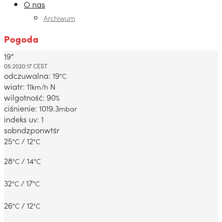
O nas
Archiwum
Pogoda
19°
Dabrowa Gornicza, PL
05:20
20:17 CEST
odczuwalna: 19
°C
wiatr: 11
N
km/h
wilgotność: 90
%
ciśnienie: 1019.3
mbar
indeks uv: 1
sob
ndz
pon
wt
śr
25
/ 12
°C
°C
28
/ 14
°C
°C
32
/ 17
°C
°C
26
/ 12
°C
°C