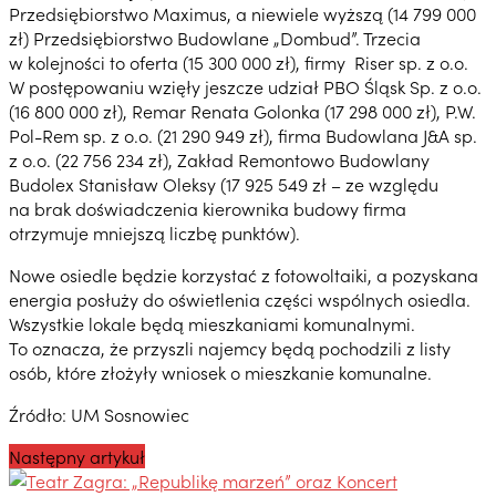
Przedsiębiorstwo Maximus, a niewiele wyższą (14 799 000
zł) Przedsiębiorstwo Budowlane „Dombud”. Trzecia
w kolejności to oferta (15 300 000 zł), firmy Riser sp. z o.o.
W postępowaniu wzięły jeszcze udział PBO Śląsk Sp. z o.o.
(16 800 000 zł), Remar Renata Golonka (17 298 000 zł), P.W.
Pol-Rem sp. z o.o. (21 290 949 zł), firma Budowlana J&A sp.
z o.o. (22 756 234 zł), Zakład Remontowo Budowlany
Budolex Stanisław Oleksy (17 925 549 zł – ze względu
na brak doświadczenia kierownika budowy firma
otrzymuje mniejszą liczbę punktów).
Nowe osiedle będzie korzystać z fotowoltaiki, a pozyskana
energia posłuży do oświetlenia części wspólnych osiedla.
Wszystkie lokale będą mieszkaniami komunalnymi.
To oznacza, że przyszli najemcy będą pochodzili z listy
osób, które złożyły wniosek o mieszkanie komunalne.
Źródło: UM Sosnowiec
Następny artykuł