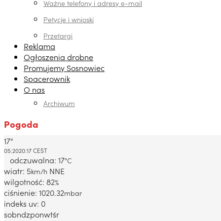
Ważne telefony i adresy e-mail
Petycje i wnioski
Przetargi
Reklama
Ogłoszenia drobne
Promujemy Sosnowiec
Spacerownik
O nas
Archiwum
Pogoda
17°
Dabrowa Gornicza, PL
05:20
20:17 CEST
odczuwalna: 17
°C
wiatr: 5
NNE
km/h
wilgotność: 82
%
ciśnienie: 1020.32
mbar
indeks uv: 0
sob
ndz
pon
wt
śr