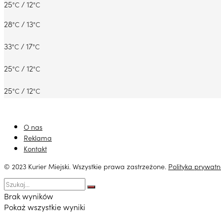
25
/ 12
°C
°C
28
/ 13
°C
°C
33
/ 17
°C
°C
25
/ 12
°C
°C
25
/ 12
°C
°C
O nas
Reklama
Kontakt
© 2023 Kurier Miejski. Wszystkie prawa zastrzeżone.
Polityka prywatn
Brak wyników
Pokaż wszystkie wyniki