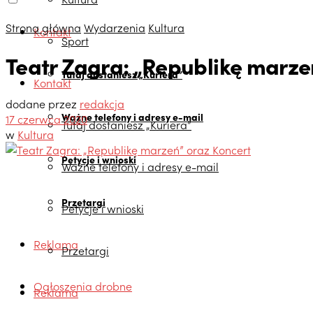
Strona główna
Wydarzenia
Kultura
Kontakt
Sport
Teatr Zagra: „Republikę marze
Tutaj dostaniesz „Kuriera”
Kontakt
dodane przez
redakcja
Ważne telefony i adresy e-mail
17 czerwca 2020
Tutaj dostaniesz „Kuriera”
w
Kultura
Petycje i wnioski
Ważne telefony i adresy e-mail
Przetargi
Petycje i wnioski
Reklama
Przetargi
Ogłoszenia drobne
Reklama