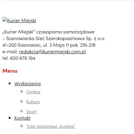
„Kurier Miejski” czasopismo samorządowe
– Sosnowiecka Sieć Szerokopasmowa Sp. z o.o.
41-200 Sosnowiec, ul. 3 Maja 11 pok. 216-218
e-mail:
redakcja@kuriermiejski.com.pl
tel. 600 676 194
Menu
Wydarzenia
Ogólne
Kultura
Sport
Kontakt
Tutaj dostaniesz „Kuriera”