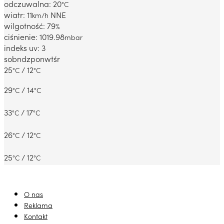
odczuwalna: 20
°C
wiatr: 11
NNE
km/h
wilgotność: 79
%
ciśnienie: 1019.98
mbar
indeks uv: 3
sob
ndz
pon
wt
śr
25
/ 12
°C
°C
29
/ 14
°C
°C
33
/ 17
°C
°C
26
/ 12
°C
°C
25
/ 12
°C
°C
O nas
Reklama
Kontakt