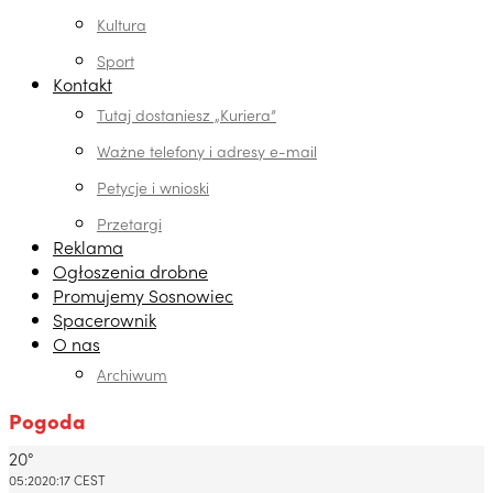
Kultura
Sport
Kontakt
Tutaj dostaniesz „Kuriera”
Ważne telefony i adresy e-mail
Petycje i wnioski
Przetargi
Reklama
Ogłoszenia drobne
Promujemy Sosnowiec
Spacerownik
O nas
Archiwum
Pogoda
20°
Dabrowa Gornicza, PL
05:20
20:17 CEST