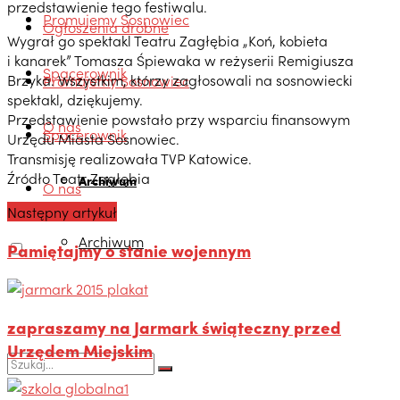
przedstawienie tego festiwalu.
Promujemy Sosnowiec
Ogłoszenia drobne
Wygrał go spektakl Teatru Zagłębia „Koń, kobieta
i kanarek” Tomasza Śpiewaka w reżyserii Remigiusza
Spacerownik
Brzyka. Wszystkim, którzy zagłosowali na sosnowiecki
Promujemy Sosnowiec
spektakl, dziękujemy.
Przedstawienie powstało przy wsparciu finansowym
O nas
Spacerownik
Urzędu Miasta Sosnowiec.
Transmisję realizowała TVP Katowice.
Źródło Teatr Zagłębia
Archiwum
O nas
Następny artykuł
Archiwum
Pamiętajmy o stanie wojennym
zapraszamy na Jarmark świąteczny przed
Urzędem Miejskim