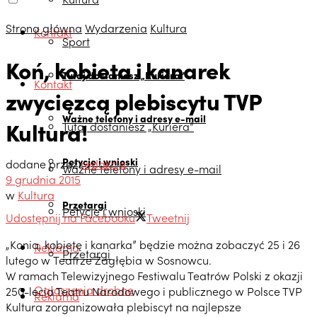
Strona główna
Wydarzenia
Kultura
Kontakt
Sport
Koń, kobieta i kanarek
Tutaj dostaniesz „Kuriera”
Kontakt
zwycięzcą plebiscytu TVP
Ważne telefony i adresy e-mail
Kultura!
Tutaj dostaniesz „Kuriera”
Petycje i wnioski
dodane przez
redakcja
Ważne telefony i adresy e-mail
9 grudnia 2015
w
Kultura
Przetargi
Petycje i wnioski
Udostępnij na Facebooku
Tweetnij
„Konia, kobietę i kanarka” będzie można zobaczyć 25 i 26
Reklama
Przetargi
lutego w Teatrze Zagłębia w Sosnowcu.
W ramach Telewizyjnego Festiwalu Teatrów Polski z okazji
Ogłoszenia drobne
250-lecia Teatru Narodowego i publicznego w Polsce TVP
Reklama
Kultura zorganizowała plebiscyt na najlepsze