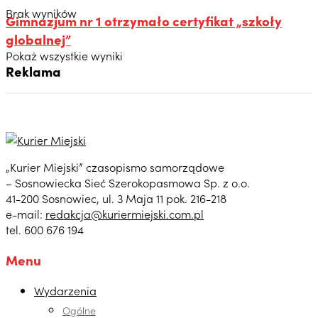
Brak wyników
Gimnazjum nr 1 otrzymało certyfikat „szkoły
globalnej”
Pokaż wszystkie wyniki
Reklama
„Kurier Miejski” czasopismo samorządowe
– Sosnowiecka Sieć Szerokopasmowa Sp. z o.o.
41-200 Sosnowiec, ul. 3 Maja 11 pok. 216-218
e-mail:
redakcja@kuriermiejski.com.pl
tel. 600 676 194
Menu
Wydarzenia
Ogólne