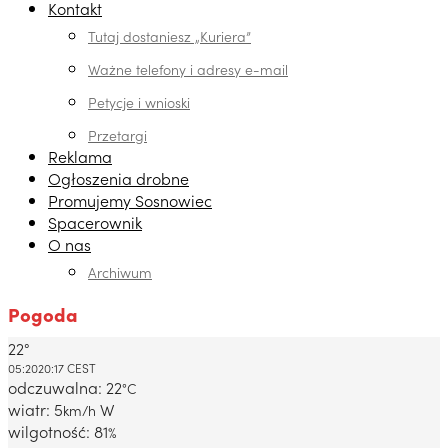
Kontakt
Tutaj dostaniesz „Kuriera”
Ważne telefony i adresy e-mail
Petycje i wnioski
Przetargi
Reklama
Ogłoszenia drobne
Promujemy Sosnowiec
Spacerownik
O nas
Archiwum
Pogoda
22°
Dabrowa Gornicza, PL
05:20
20:17 CEST
odczuwalna: 22
°C
wiatr: 5
W
km/h
wilgotność: 81
%