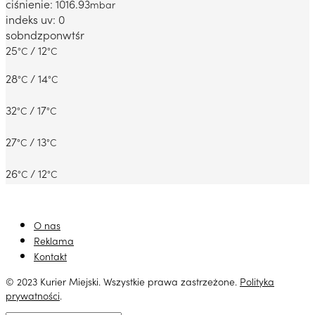
ciśnienie: 1016.93
mbar
indeks uv: 0
sob
ndz
pon
wt
śr
25
/ 12
°C
°C
28
/ 14
°C
°C
32
/ 17
°C
°C
27
/ 13
°C
°C
26
/ 12
°C
°C
O nas
Reklama
Kontakt
© 2023 Kurier Miejski. Wszystkie prawa zastrzeżone.
Polityka
prywatności
.