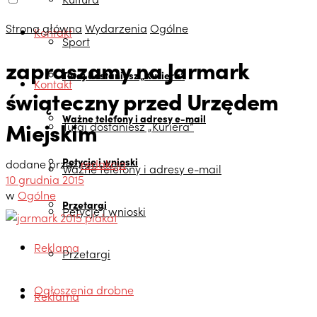
Strona główna
Wydarzenia
Ogólne
Kontakt
Sport
zapraszamy na Jarmark
Tutaj dostaniesz „Kuriera”
Kontakt
świąteczny przed Urzędem
Ważne telefony i adresy e-mail
Miejskim
Tutaj dostaniesz „Kuriera”
Petycje i wnioski
dodane przez
redakcja
Ważne telefony i adresy e-mail
10 grudnia 2015
w
Ogólne
Przetargi
Petycje i wnioski
Reklama
Przetargi
Ogłoszenia drobne
Reklama