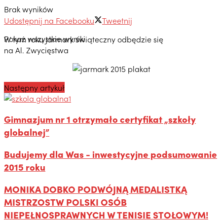
Brak wyników
Udostępnij na Facebooku
Tweetnij
Pokaż wszystkie wyniki
W tym roku Jarmark świąteczny odbędzie się
na Al. Zwycięstwa
Następny artykuł
Gimnazjum nr 1 otrzymało certyfikat „szkoły
globalnej”
Budujemy dla Was - inwestycyjne podsumowanie
2015 roku
MONIKA DOBKO PODWÓJNĄ MEDALISTKĄ
MISTRZOSTW POLSKI OSÓB
NIEPEŁNOSPRAWNYCH W TENISIE STOŁOWYM!