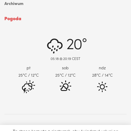
Archiwum
Pogoda
DABROWA GORNICZA, PL
20°
05:18
20:19 CEST
pt
sob
ndz
25
°C
/ 12
°C
25
°C
/ 12
°C
28
°C
/ 14
°C
O nas
Reklama
Kontakt