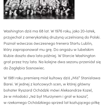
Washington dziś ma 68 lat. W 1976 roku, jako 20-latek,
przyjechał z amerykańską drużyną uczelnianą do Polski.
Poznał wówczas ówczesnego trenera Startu Lublin,
który zaproponował mu grę. Do angażu w lubelskim
klubie doszło dwa lata później. W Starcie Washington
grał przez trzy lata. Na kolejne dwa sezonu przeniósł się
do Zagłębia Sosnowiec.
W 1981 roku premierę miał kultowy dziś „Miś” Stanisława
Barei. W jednej z końcowych scen, w której główny
bohater Ryszard Ochódzki mówi Aleksandrze Kozel,
że w młodości „też był Murzynem i grał w kosza”,
w rzekomego Ochódzkiego sprzed lat kozłującego piłkę