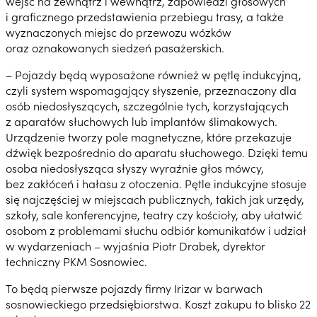
wejść na zewnątrz i wewnątrz, zapowiedzi głosowych
i graficznego przedstawienia przebiegu trasy, a także
wyznaczonych miejsc do przewozu wózków
oraz oznakowanych siedzeń pasażerskich.
– Pojazdy będą wyposażone również w pętlę indukcyjną,
czyli system wspomagający słyszenie, przeznaczony dla
osób niedosłyszących, szczególnie tych, korzystających
z aparatów słuchowych lub implantów ślimakowych.
Urządzenie tworzy pole magnetyczne, które przekazuje
dźwięk bezpośrednio do aparatu słuchowego. Dzięki temu
osoba niedosłysząca słyszy wyraźnie głos mówcy,
bez zakłóceń i hałasu z otoczenia. Pętle indukcyjne stosuje
się najczęściej w miejscach publicznych, takich jak urzędy,
szkoły, sale konferencyjne, teatry czy kościoły, aby ułatwić
osobom z problemami słuchu odbiór komunikatów i udział
w wydarzeniach – wyjaśnia Piotr Drabek, dyrektor
techniczny PKM Sosnowiec.
To będą pierwsze pojazdy firmy Irizar w barwach
sosnowieckiego przedsiębiorstwa. Koszt zakupu to blisko 22