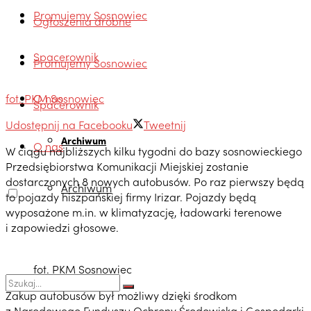
Promujemy Sosnowiec
Ogłoszenia drobne
Spacerownik
Promujemy Sosnowiec
O nas
fot. PKM Sosnowiec
Spacerownik
Udostępnij na Facebooku
Tweetnij
Archiwum
O nas
W ciągu najbliższych kilku tygodni do bazy sosnowieckiego
Przedsiębiorstwa Komunikacji Miejskiej zostanie
dostarczonych 8 nowych autobusów. Po raz pierwszy będą
Archiwum
to pojazdy hiszpańskiej firmy Irizar. Pojazdy będą
wyposażone m.in. w klimatyzację, ładowarki terenowe
i zapowiedzi głosowe.
fot. PKM Sosnowiec
Zakup autobusów był możliwy dzięki środkom
z Narodowego Funduszu Ochrony Środowiska i Gospodarki