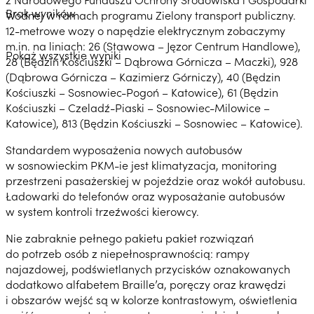
Brak wyników
Wodnej w ramach programu Zielony transport publiczny.
12-metrowe wozy o napędzie elektrycznym zobaczymy
m.in. na liniach: 26 (Stawowa – Jęzor Centrum Handlowe),
Pokaż wszystkie wyniki
28 (Będzin Kościuszki – Dąbrowa Górnicza – Maczki), 928
(Dąbrowa Górnicza – Kazimierz Górniczy), 40 (Będzin
Kościuszki – Sosnowiec-Pogoń – Katowice), 61 (Będzin
Kościuszki – Czeladź-Piaski – Sosnowiec-Milowice –
Katowice), 813 (Będzin Kościuszki – Sosnowiec – Katowice).
Standardem wyposażenia nowych autobusów
w sosnowieckim PKM-ie jest klimatyzacja, monitoring
przestrzeni pasażerskiej w pojeździe oraz wokół autobusu.
Ładowarki do telefonów oraz wyposażanie autobusów
w system kontroli trzeźwości kierowcy.
Nie zabraknie pełnego pakietu pakiet rozwiązań
do potrzeb osób z niepełnosprawnością: rampy
najazdowej, podświetlanych przycisków oznakowanych
dodatkowo alfabetem Braille’a, poręczy oraz krawędzi
i obszarów wejść są w kolorze kontrastowym, oświetlenia