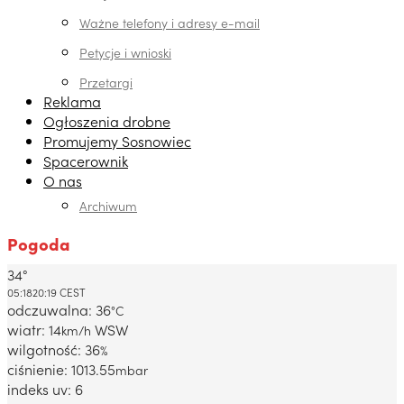
Ważne telefony i adresy e-mail
Petycje i wnioski
Przetargi
Reklama
Ogłoszenia drobne
Promujemy Sosnowiec
Spacerownik
O nas
Archiwum
Pogoda
34°
Dabrowa Gornicza, PL
05:18
20:19 CEST
odczuwalna: 36
°C
wiatr: 14
WSW
km/h
wilgotność: 36
%
ciśnienie: 1013.55
mbar
indeks uv: 6