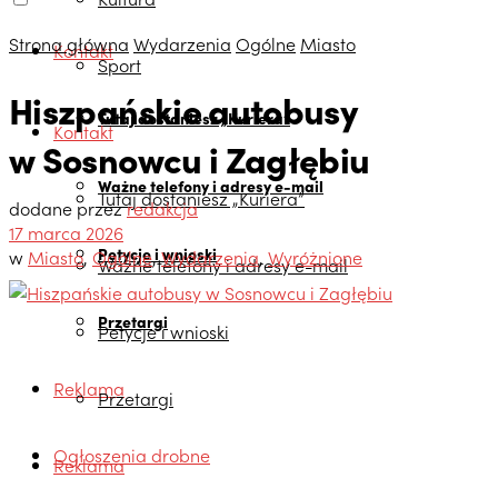
Strona główna
Wydarzenia
Ogólne
Miasto
Kontakt
Sport
Hiszpańskie autobusy
Tutaj dostaniesz „Kuriera”
Kontakt
w Sosnowcu i Zagłębiu
Ważne telefony i adresy e-mail
Tutaj dostaniesz „Kuriera”
dodane przez
redakcja
17 marca 2026
Petycje i wnioski
w
Miasto
,
Ogólne
,
Wydarzenia
,
Wyróżnione
Ważne telefony i adresy e-mail
Przetargi
Petycje i wnioski
Reklama
Przetargi
Ogłoszenia drobne
Reklama