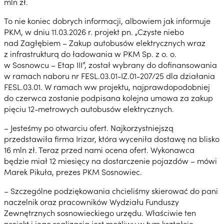
mln zł.
To nie koniec dobrych informacji, albowiem jak informuje
PKM, w dniu 11.03.2026 r. projekt pn. „Czyste niebo
nad Zagłębiem – Zakup autobusów elektrycznych wraz
z infrastrukturą do ładowania w PKM Sp. z o. o.
w Sosnowcu – Etap III”, został wybrany do dofinansowania
w ramach naboru nr FESL.03.01-IZ.01-207/25 dla działania
FESL.03.01. W ramach ww projektu, najprawdopodobniej
do czerwca zostanie podpisana kolejna umowa za zakup
pięciu 12-metrowych autobusów elektrycznych.
– Jesteśmy po otwarciu ofert. Najkorzystniejszą
przedstawiła firma Irizar, która wyceniła dostawę na blisko
16 mln zł. Teraz przed nami ocena ofert. Wykonawca
będzie miał 12 miesięcy na dostarczenie pojazdów – mówi
Marek Pikuła, prezes PKM Sosnowiec.
– Szczególne podziękowania chcieliśmy skierować do pani
naczelnik oraz pracowników Wydziału Funduszy
Zewnętrznych sosnowieckiego urzędu. Właściwie ten
projekt i jego realizacja jest możliwy w tym kształcie