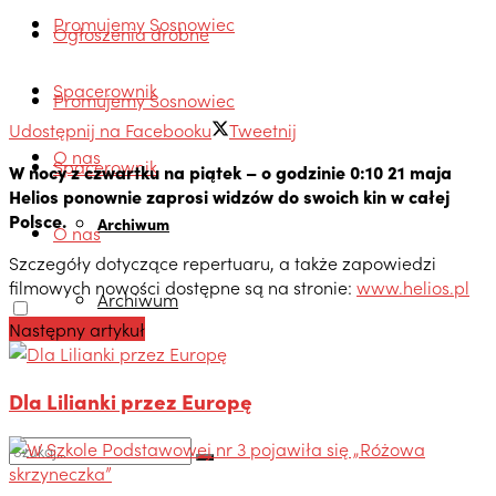
Promujemy Sosnowiec
Ogłoszenia drobne
Spacerownik
Promujemy Sosnowiec
Udostępnij na Facebooku
Tweetnij
O nas
Spacerownik
W nocy z czwartku na piątek – o godzinie 0:10 21 maja
Helios ponownie zaprosi widzów do swoich kin w całej
Polsce.
Archiwum
O nas
Szczegóły dotyczące repertuaru, a także zapowiedzi
filmowych nowości dostępne są na stronie:
www.helios.pl
Archiwum
Następny artykuł
Dla Lilianki przez Europę