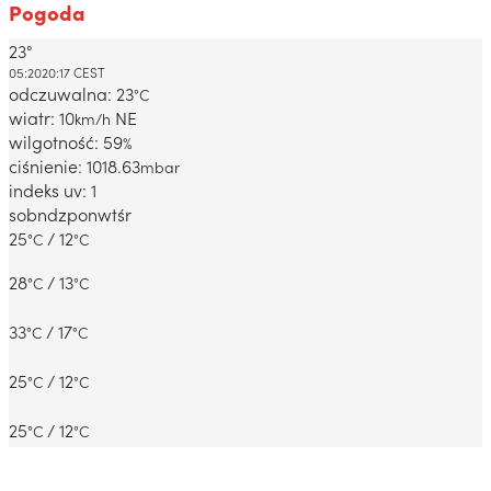
Pogoda
23°
Dabrowa Gornicza, PL
05:20
20:17 CEST
odczuwalna: 23
°C
wiatr: 10
NE
km/h
wilgotność: 59
%
ciśnienie: 1018.63
mbar
indeks uv: 1
sob
ndz
pon
wt
śr
25
/ 12
°C
°C
28
/ 13
°C
°C
33
/ 17
°C
°C
25
/ 12
°C
°C
25
/ 12
°C
°C