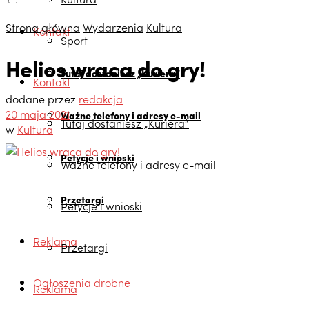
Strona główna
Wydarzenia
Kultura
Kontakt
Sport
Helios wraca do gry!
Tutaj dostaniesz „Kuriera”
Kontakt
dodane przez
redakcja
20 maja 2021
Ważne telefony i adresy e-mail
Tutaj dostaniesz „Kuriera”
w
Kultura
Petycje i wnioski
Ważne telefony i adresy e-mail
Przetargi
Petycje i wnioski
Reklama
Przetargi
Ogłoszenia drobne
Reklama