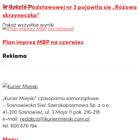
Brak wyników
W Szkole Podstawowej nr 3 pojawiła się „Różowa
skrzyneczka”
Pokaż wszystkie wyniki
Plan imprez MBP na czerwiec
Reklama
„Kurier Miejski” czasopismo samorządowe
– Sosnowiecka Sieć Szerokopasmowa Sp. z o.o.
41-200 Sosnowiec, ul. 3 Maja 11 pok. 216-218
e-mail:
redakcja@kuriermiejski.com.pl
tel. 600 676 194
Menu