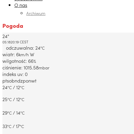
O nas
Archiwum
Pogoda
24°
Dabrowa Gornicza, PL
05:18
20:19 CEST
odczuwalna: 24
°C
wiatr: 6
W
km/h
wilgotność: 66
%
ciśnienie: 1015.58
mbar
indeks uv: 0
pt
sob
ndz
pon
wt
24
/ 12
°C
°C
25
/ 12
°C
°C
29
/ 14
°C
°C
33
/ 17
°C
°C