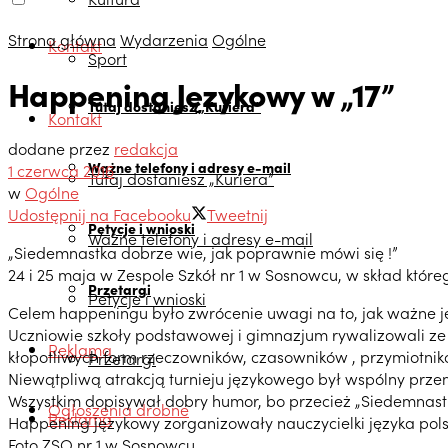
Strona główna
Wydarzenia
Ogólne
Kontakt
Sport
Happening Językowy w „17”
Tutaj dostaniesz „Kuriera”
Kontakt
dodane przez
redakcja
Ważne telefony i adresy e-mail
1 czerwca 2016
Tutaj dostaniesz „Kuriera”
w
Ogólne
Udostępnij na Facebooku
Tweetnij
Petycje i wnioski
Ważne telefony i adresy e-mail
„Siedemnastka dobrze wie, jak poprawnie mówi się !”
24 i 25 maja w Zespole Szkół nr 1 w Sosnowcu, w skład któ
Przetargi
Petycje i wnioski
Celem happeningu było zwrócenie uwagi na to, jak ważne jes
Uczniowie szkoły podstawowej i gimnazjum rywalizowali 
Reklama
kłopotliwych form rzeczowników, czasowników , przymiotnikó
Przetargi
Niewątpliwą atrakcją turnieju językowego był wspólny prze
Wszystkim dopisywał dobry humor, bo przecież „Siedemnastk
Ogłoszenia drobne
Reklama
Happening językowy zorganizowały nauczycielki języka pols
Foto ZSO nr 1 w Sosnowcu