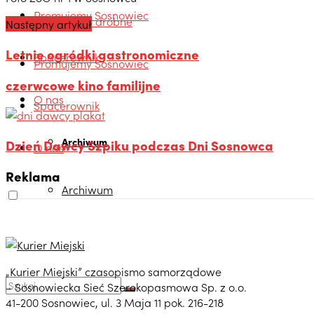
Promujemy Sosnowiec
Ogłoszenia drobne
Następny artykuł
Letnie ogródki gastronomiczne
Spacerownik
Promujemy Sosnowiec
czerwcowe kino familijne
O nas
Spacerownik
Archiwum
Dzień Dawcy Szpiku podczas Dni Sosnowca
O nas
Reklama
Archiwum
„Kurier Miejski” czasopismo samorządowe
– Sosnowiecka Sieć Szerokopasmowa Sp. z o.o.
41-200 Sosnowiec, ul. 3 Maja 11 pok. 216-218