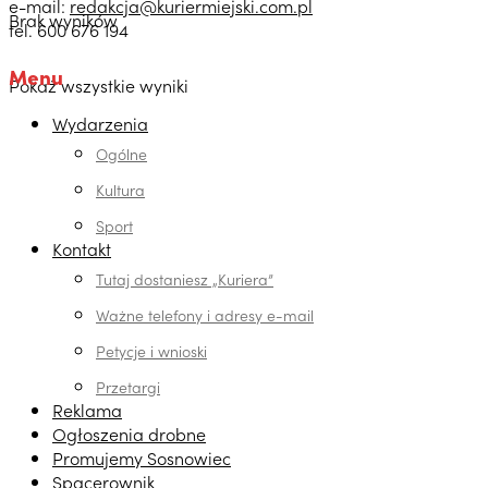
e-mail:
redakcja@kuriermiejski.com.pl
Brak wyników
tel. 600 676 194
Menu
Pokaż wszystkie wyniki
Wydarzenia
Ogólne
Kultura
Sport
Kontakt
Tutaj dostaniesz „Kuriera”
Ważne telefony i adresy e-mail
Petycje i wnioski
Przetargi
Reklama
Ogłoszenia drobne
Promujemy Sosnowiec
Spacerownik