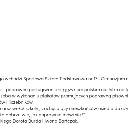
rego wchodzi Sportowa Szkoła Podstawowa nr 17 i Gimnazjum 
t poprawne posługiwanie się językiem polskim nie tylko na l
ze sobą w wykonaniu plakatów promujących poprawną pisown
w i liczebników.
marsz wokół szkoły , zachęcający mieszkańców osiedla do uż
a dobrze wie, jak poprawnie mówi się !”
kiego Dorota Burda i Iwona Bartczak.