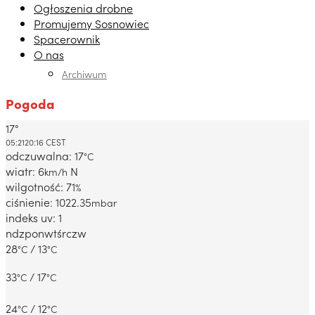
Ogłoszenia drobne
Promujemy Sosnowiec
Spacerownik
O nas
Archiwum
Pogoda
17°
Dabrowa Gornicza, PL
05:21
20:16 CEST
odczuwalna: 17
°C
wiatr: 6
N
km/h
wilgotność: 71
%
ciśnienie: 1022.35
mbar
indeks uv: 1
ndz
pon
wt
śr
czw
28
/ 13
°C
°C
33
/ 17
°C
°C
24
/ 12
°C
°C