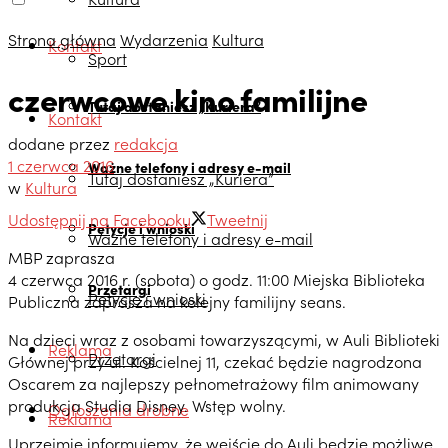
Strona główna
Wydarzenia
Kultura
Kontakt
Sport
czerwcowe kino familijne
Tutaj dostaniesz „Kuriera”
Kontakt
dodane przez
redakcja
1 czerwca 2016
Ważne telefony i adresy e-mail
Tutaj dostaniesz „Kuriera”
w
Kultura
Udostępnij na Facebooku
Tweetnij
Petycje i wnioski
Ważne telefony i adresy e-mail
MBP zaprasza
4 czerwca 2016 r. (sobota) o godz. 11:00 Miejska Biblioteka
Przetargi
Petycje i wnioski
Publiczna zaprasza na kolejny familijny seans.
Na dzieci wraz z osobami towarzyszącymi, w Auli Biblioteki
Reklama
Przetargi
Głównej przy ul. Kościelnej 11, czekać będzie nagrodzona
Oscarem za najlepszy pełnometrażowy film animowany
produkcja Studia Disney. Wstęp wolny.
Ogłoszenia drobne
Reklama
Uprzejmie informujemy, że wejście do Auli będzie możliwe