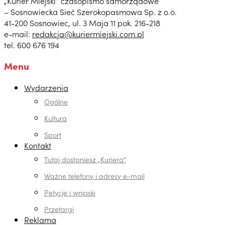
„Kurier Miejski” czasopismo samorządowe
– Sosnowiecka Sieć Szerokopasmowa Sp. z o.o.
41-200 Sosnowiec, ul. 3 Maja 11 pok. 216-218
e-mail:
redakcja@kuriermiejski.com.pl
tel. 600 676 194
Menu
Wydarzenia
Ogólne
Kultura
Sport
Kontakt
Tutaj dostaniesz „Kuriera”
Ważne telefony i adresy e-mail
Petycje i wnioski
Przetargi
Reklama