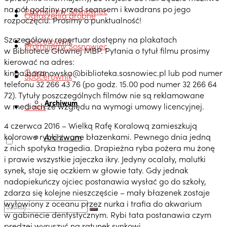
na pół godziny przed seansem i kwadrans po jego
Promujemy Sosnowiec
Ogłoszenia drobne
rozpoczęciu. Prosimy o punktualność!
Szczegółowy repertuar dostępny na plakatach
Spacerownik
Promujemy Sosnowiec
w Bibliotece Głównej MBP. Pytania o tytuł filmu prosimy
kierować na adres:
O nas
kinga.baranowska@biblioteka.sosnowiec.pl lub pod numer
Spacerownik
telefonu 32 266 43 76 (po godz. 15.00 pod numer 32 266 64
72). Tytuły poszczególnych filmów nie są reklamowane
Archiwum
w mediach ze względu na wymogi umowy licencyjnej.
O nas
4 czerwca 2016 – Wielką Rafę Koralową zamieszkują
kolorowe rybki zwane błazenkami. Pewnego dnia jedną
Archiwum
z nich spotyka tragedia. Drapieżna ryba pożera mu żonę
i prawie wszystkie jajeczka ikry. Jedyny ocalały, malutki
synek, staje się oczkiem w głowie taty. Gdy jednak
nadopiekuńczy ojciec postanawia wysłać go do szkoły,
zdarza się kolejne nieszczęście – mały błazenek zostaje
wyłowiony z oceanu przez nurka i trafia do akwarium
w gabinecie dentystycznym. Rybi tata postanawia czym
prędzej wyruszyć na ratunek synkowi…