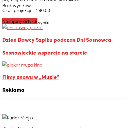
Brak wyników
Czas projekcji – 1:40:00
Następny artykuł
Pokaż wszystkie wyniki
Dzień Dawcy Szpiku podczas Dni Sosnowca
Sosnowieckie wsparcie na starcie
Filmy znowu w „Muzie”
Reklama