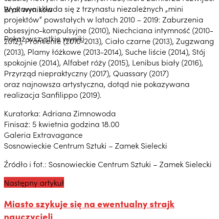
Wystawa składa się z trzynastu niezależnych „mini
Brak wyników
projektów” powstałych w latach 2010 – 2019: Zaburzenia
obsesyjno-kompulsyjne (2010), Niechciana intymność (2010-
Pokaż wszystkie wyniki
2012), Promienie (2010-2013), Ciało czarne (2013), Zugzwang
(2013), Plamy łóżkowe (2013-2014), Suche liście (2014), Stój
spokojnie (2014), Alfabet róży (2015), Lenibus biały (2016),
Przyrząd niepraktyczny (2017), Quassary (2017)
oraz najnowsza artystyczna, dotąd nie pokazywana
realizacja Sanfilippo (2019).
Kuratorka: Adriana Zimnowoda
Finisaż: 5 kwietnia godzina 18.00
Galeria Extravagance
Sosnowieckie Centrum Sztuki – Zamek Sielecki
Źródło i fot.: Sosnowieckie Centrum Sztuki – Zamek Sielecki
Następny artykuł
Miasto szykuje się na ewentualny strajk
nauczycieli