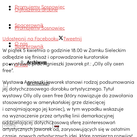
Promujemy Sosnowiec
Ogłoszenia drobne
Spacerownik
Promujemy Sosnowiec
Udostępnij na Facebooku
Tweetnij
O nas
Spacerownik
W piątek 5 kwietnia o godzinie 18.00 w Zamku Sieleckim
odbędzie się finisaż i oprowadzanie kuratorskie
Archiwum
po wystawie prac Agnieszki Jaworek pt.: „Olly olly oxen
O nas
free”.
Wystawa Agnieszki Jaworek stanowi rodzaj podsumowania
Archiwum
jej dotychczasowego dorobku artystycznego. Tytuł
wystawy Olly olly oxen free (który nawiązuje do zawołania
stosowanego w amerykańskiej grze dziecięcej
i oznajmiającego jej koniec), w tym wypadku wskazuje
na wyznaczenie przez artystkę linii demarkacyjnej
oddzielającej dotychczasową sferę zainteresowań
artystycznych Jaworek od, zarysowujących się w ostatnim
czasie, nowych artystycznych idei, które zamierza rozwijać.