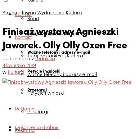
Strona główna
Wydarzenia
Kultura
Kontakt
Sport
Finisaż wystawy Agnieszki
Tutaj dostaniesz „Kuriera”
Kontakt
Jaworek. Olly Olly Oxen Free
Ważne telefony i adresy e-mail
Tutaj dostaniesz „Kuriera”
dodane przez
redakcja
3 kwietnia 2019
Petycje i wnioski
w
Kultura
Ważne telefony i adresy e-mail
Przetargi
Petycje i wnioski
Reklama
Przetargi
Ogłoszenia drobne
Reklama