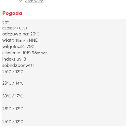
Archiwum
Pogoda
20°
Dabrowa Gornicza, PL
05:20
20:17 CEST
odczuwalna: 20
°C
wiatr: 11
NNE
km/h
wilgotność: 79
%
ciśnienie: 1019.98
mbar
indeks uv: 3
sob
ndz
pon
wt
śr
25
/ 12
°C
°C
29
/ 14
°C
°C
33
/ 17
°C
°C
26
/ 12
°C
°C
25
/ 12
°C
°C