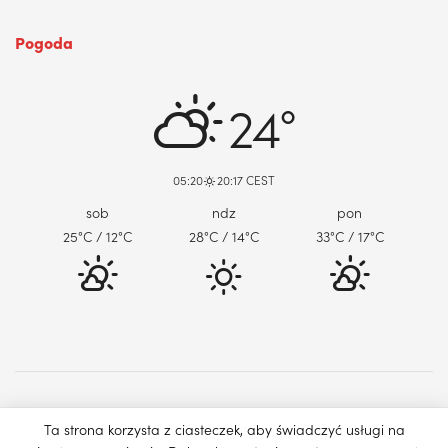
Pogoda
DABROWA GORNICZA, PL
24°
05:20
20:17 CEST
sob
ndz
pon
25
°C
/ 12
°C
28
°C
/ 14
°C
33
°C
/ 17
°C
O nas
Reklama
Kontakt
Ta strona korzysta z ciasteczek, aby świadczyć usługi na