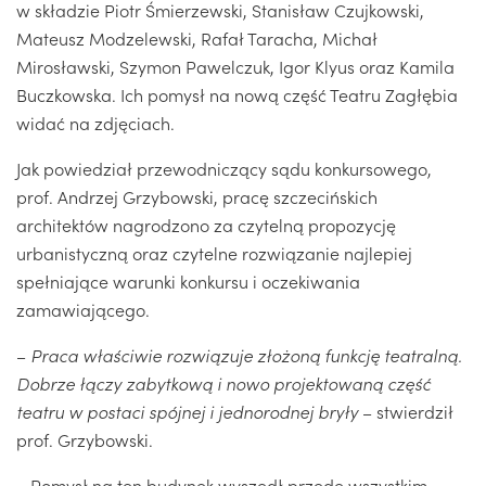
w składzie Piotr Śmierzewski, Stanisław Czujkowski,
Mateusz Modzelewski, Rafał Taracha, Michał
Mirosławski, Szymon Pawelczuk, Igor Klyus oraz Kamila
Buczkowska. Ich pomysł na nową część Teatru Zagłębia
widać na zdjęciach.
Jak powiedział przewodniczący sądu konkursowego,
prof. Andrzej Grzybowski, pracę szczecińskich
architektów nagrodzono za czytelną propozycję
urbanistyczną oraz czytelne rozwiązanie najlepiej
spełniające warunki konkursu i oczekiwania
zamawiającego.
–
Praca właściwie rozwiązuje złożoną funkcję teatralną.
Dobrze łączy zabytkową i nowo projektowaną część
teatru w postaci spójnej i jednorodnej bryły
– stwierdził
prof. Grzybowski.
– Pomysł na ten budynek wyszedł przede wszystkim